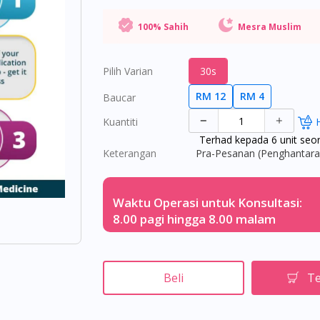
100% Sahih
Mesra Muslim
Pilih Varian
30s
RM 12
RM 4
Baucar
Kuantiti
Terhad kepada 6 unit seo
Keterangan
Pra-Pesanan (Penghantaran
Waktu Operasi untuk Konsultasi:
8.00 pagi hingga 8.00 malam
Beli
Te