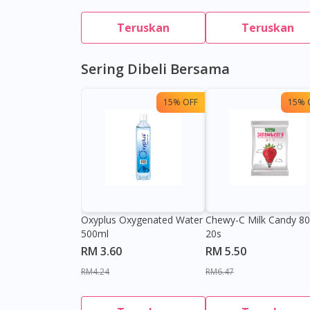
Teruskan
Teruskan
Sering Dibeli Bersama
15% OFF
15% 
Oxyplus Oxygenated Water
Chewy-C Milk Candy 8
500ml
20s
RM 3.60
RM 5.50
RM4.24
RM6.47