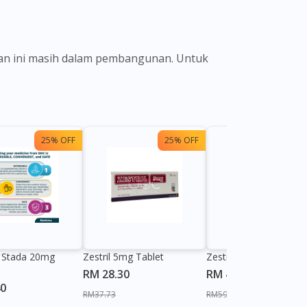
ian ini masih dalam pembangunan. Untuk
25% OFF
25% OFF
25%
il Stada 20mg
Zestril 5mg Tablet
Zestril 10mg Tablet
RM 28.30
RM 44.70
40
RM37.73
RM59.60