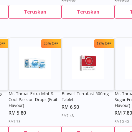
RM14.67
RM19.20
Teruskan
Teruskan
OFF
25% OFF
13% OFF
0g
Mr. Throat Extra Mint &
Biowell Terrafast 500mg
Mr. Thro
Cool Passion Drops (Fruit
Tablet
Sugar Fr
Flavour)
Flavour)
RM 6.50
RM 5.80
RM 7.80
RM7.48
RM7.73
RM10.40