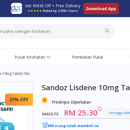
Get RM30 Off + Free Delivery
Download App
★★★★★
Rated by 2,500+ Users
Pusat Kesihatan
Pembelian Pukal
e 10mg Tablet 30s
Sandoz Lisdene 10mg Ta
25% OFF
Preskripsi Diperlukan
RM 25.30
Sehingga RM4
RM33.73
990 orang telah membeli ini