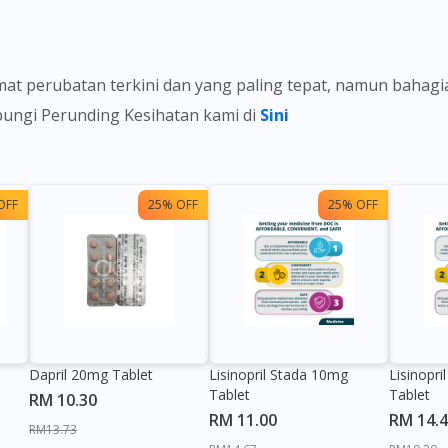
t perubatan terkini dan yang paling tepat, namun bahag
ubungi Perunding Kesihatan kami di
Sini
OFF
25% OFF
25% OFF
Dapril 20mg Tablet
Lisinopril Stada 10mg
Lisinopr
Tablet
Tablet
RM 10.30
RM 11.00
RM 14.
RM13.73