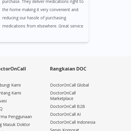
purchase. They deliver medications right to
the home making it very convenient and
reducing our hassle of purchasing
medications from elsewhere. Great service
ctorOnCall
Rangkaian DOC
bungi Kami
DoctorOnCall Global
ntang Kami
DoctorOnCall
Marketplace
vasi
DoctorOnCall B2B
Q
DoctorOnCall AI
rma Penggunaan
DoctorOnCall Indonesia
g Masuk Doktor
Servis Korporat