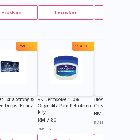
Teruskan
Teruskan
Teruskan
25% OFF
15% OFF
13%
at Extra Strong &
VK Dermsolve 100%
Biowell Zeero 200mg
ee Drops (Honey
Originality Pure Petroleum
Chewable Tablet
Jelly
RM 9.80
RM 7.80
RM11.27
RM9.18