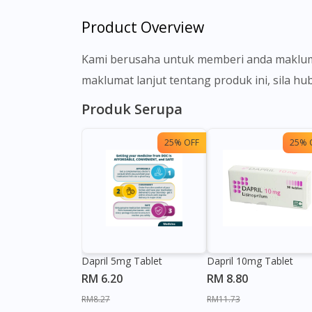
Product Overview
Kami berusaha untuk memberi anda makluma
maklumat lanjut tentang produk ini, sila h
Produk Serupa
25% OFF
25% 
Dapril 5mg Tablet
Dapril 10mg Tablet
RM 6.20
RM 8.80
RM8.27
RM11.73