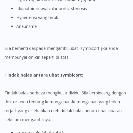
Idiopathic subvalvular aortic stenosis
Hypertensi yang teruk
Aneurisme
Sila berhenti daripada mengambil ubat symbicort jika anda
mempunyai ciri-ciri seperti di atas.
Tindak balas antara ubat symbicort:
Visit DoctorOnCall Singapore
Tindak balas berbeza mengikut individu. Sila berbincang dengan
You seem to be shopping from Singapore
doktor anda tentang kemungkinan-kemungkinan yang boleh
terjadi yang disebabkan oleh tindak balas antara ubat-ubatan
sebelum mengambilnya.
You are currently on DoctorOnCall.com.my, our Malaysian
site.
Itraconazole (ubat kulat)