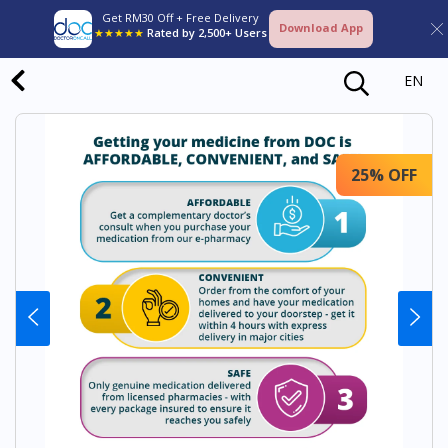
Get RM30 Off + Free Delivery
Download App
★★★★★
Rated by 2,500+ Users
EN
25% OFF