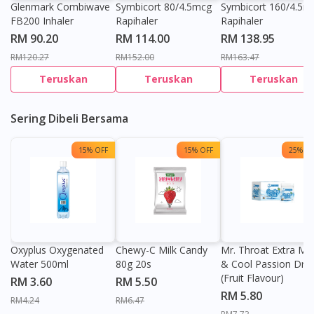
Glenmark Combiwave
Symbicort 80/4.5mcg
Symbicort 160/4.5m
FB200 Inhaler
Rapihaler
Rapihaler
RM 90.20
RM 114.00
RM 138.95
RM120.27
RM152.00
RM163.47
Teruskan
Teruskan
Teruskan
Sering Dibeli Bersama
15% OFF
15% OFF
25% OF
Oxyplus Oxygenated
Chewy-C Milk Candy
Mr. Throat Extra Min
Water 500ml
80g 20s
& Cool Passion Dro
(Fruit Flavour)
RM 3.60
RM 5.50
RM 5.80
RM4.24
RM6.47