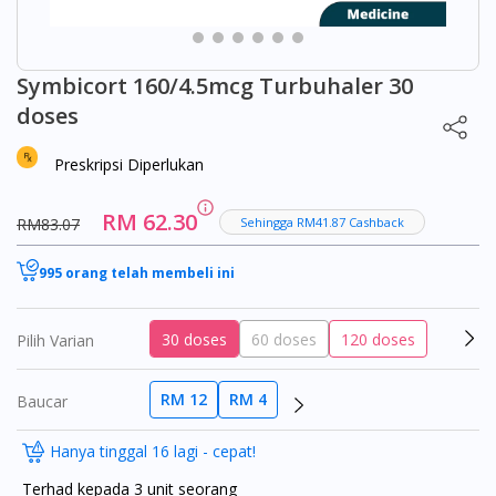
Symbicort 160/4.5mcg Turbuhaler 30
doses
Preskripsi Diperlukan
RM 62.30
RM83.07
Sehingga RM41.87 Cashback
995 orang telah membeli ini
30 doses
60 doses
120 doses
Pilih Varian
RM 12
RM 4
Baucar
Hanya tinggal 16 lagi - cepat!
Terhad kepada 3 unit seorang