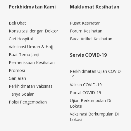
sincere services and touching lives of
Perkhidmatan Kami
Maklumat Kesihatan
many.
Beli Ubat
Pusat Kesihatan
Konsultasi dengan Doktor
Forum Kesihatan
Cari Hospital
Baca Artikel Kesihatan
Vaksinasi Umrah & Hajj
Buat Temu Janji
Servis COVID-19
Permeriksaan Kesihatan
Promosi
Perkhidmatan Ujian COVID-
19
Ganjaran
Vaksin COVID-19
Perkhidmatan Vaksinasi
Portal COVID-19
Tanya Soalan
Ujian Berkumpulan Di
Polisi Pengembalian
Lokasi
Vaksinasi Berkumpulan Di
Lokasi