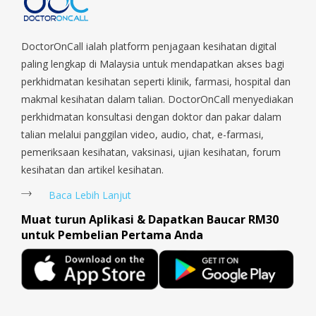
government hospital and clinic where the
Orchard, Pasir Ris, Punggol, Potong Pasir, Paya Lebar,
female doctors told me to go private
Queenstown, Raffles Place, Rochor, River Valley, Sembawang,
Sengkang, Serangoon, Serangoon Rd, Seletar, Tampines, Toa
DoctorOnCall ialah platform penjagaan kesihatan digital
hospital and unwilling to give me the
Payoh, Tanjong Pagar, Telok Blangah, Tanglin, Thomson, Tuas,
paling lengkap di Malaysia untuk mendapatkan akses bagi
correct dosage for my infection. I was
Tengah, Upper East Coast, Upper Bukit Timah, Upper Thomson,
perkhidmatan kesihatan seperti klinik, farmasi, hospital dan
charged few thousands going to private
Woodlands, West Coast, Yishun, Yio Chu Kang.
makmal kesihatan dalam talian. DoctorOnCall menyediakan
clinic and was diagnosed wrongly.
perkhidmatan konsultasi dengan doktor dan pakar dalam
DoctorOnCall customer service are
talian melalui panggilan video, audio, chat, e-farmasi,
extremely good.. patient.. email replied
pemeriksaan kesihatan, vaksinasi, ujian kesihatan, forum
within hour.. unexpected fast response
kesihatan dan artikel kesihatan.
and quick follow up with whatsapp.
Baca Lebih Lanjut
Delivery malay guy is friendly. Although
Muat turun Aplikasi & Dapatkan Baucar RM30
the medicine was given different cheaper
untuk Pembelian Pertama Anda
brand by the pharmacy but they promise
for refund. Very happy experience and
definitely will recommend this to
everyone. Thank you for awesome..