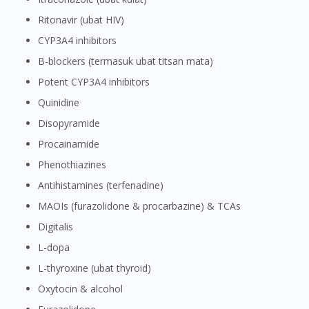
To serve you better, would you like to head over to
DoctorOnCall Singapore
?
Ritonavir (ubat HIV)
CYP3A4 inhibitors
Continue to DoctorOnCall Singapore
β-blockers (termasuk ubat titsan mata)
No, please do not redirect me
potent CYP3A4 inhibitors
Quinidine
Disopyramide
Procainamide
Phenothiazines
antihistamines (terfenadine)
MAOIs (furazolidone & procarbazine) & TCAs
Digitalis
L-dopa
L-thyroxine (ubat thyroid)
oxytocin & alcohol