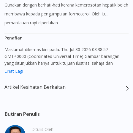
Gunakan dengan berhati-hati kerana kemerosotan hepatik boleh
membawa kepada pengumpulan formoterol. Oleh itu,
pemantauan rapi diperlukan.
Penafian
Maklumat dikemas kini pada: Thu Jul 30 2026 03:38:57
GMT+0000 (Coordinated Universal Time) Gambar barangan
yang ditunjukkan hanya untuk tujuan ilustrasi sahaja dan
mungkin tidak seperti produk yang sebenar
Lihat Lagi
Kandungan laman web ini adalah bertujuan untuk memberi
Artikel Kesihatan Berkaitan
maklumat sahaja, bagi kegunaan para pengamal perubatan dan
bukan bertujuan sebagai rujukan kepada pengguna untuk
membuat sebarang pembelian atau menggantikan nasihat
seorang pengamal perubatan. Keberkesanan dan kesan
Butiran Penulis
sampingan ubat-ubatan mungkin berbeza dari seorang
pengguna dengan pengguna yang lain. Kami tidak menyarankan
Ditulis Oleh
pengguna untuk membuat diagnosis atau rawatan sendiri.