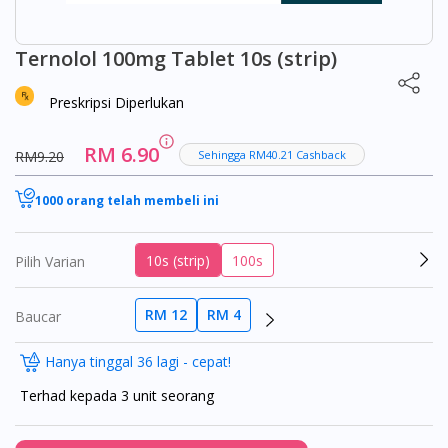
Ternolol 100mg Tablet 10s (strip)
Preskripsi Diperlukan
RM 6.90
RM9.20
Sehingga RM40.21 Cashback
1000 orang telah membeli ini
10s (strip)
100s
Pilih Varian
RM 12
RM 4
Baucar
Hanya tinggal 36 lagi - cepat!
Terhad kepada 3 unit seorang