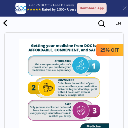
Get RM30 Off + Free Delivery
Download App
★★★★★
Rated by 2,500+ Users
EN
25% OFF