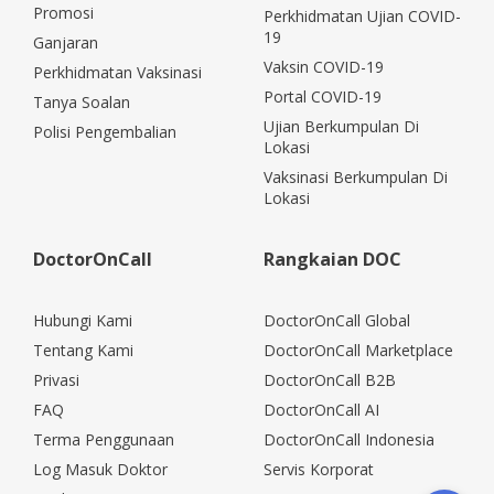
Promosi
Perkhidmatan Ujian COVID-
19
Ganjaran
Vaksin COVID-19
Perkhidmatan Vaksinasi
Portal COVID-19
Tanya Soalan
Ujian Berkumpulan Di
Polisi Pengembalian
Lokasi
Vaksinasi Berkumpulan Di
Lokasi
DoctorOnCall
Rangkaian DOC
Hubungi Kami
DoctorOnCall Global
Tentang Kami
DoctorOnCall Marketplace
Privasi
DoctorOnCall B2B
FAQ
DoctorOnCall AI
Terma Penggunaan
DoctorOnCall Indonesia
Log Masuk Doktor
Servis Korporat