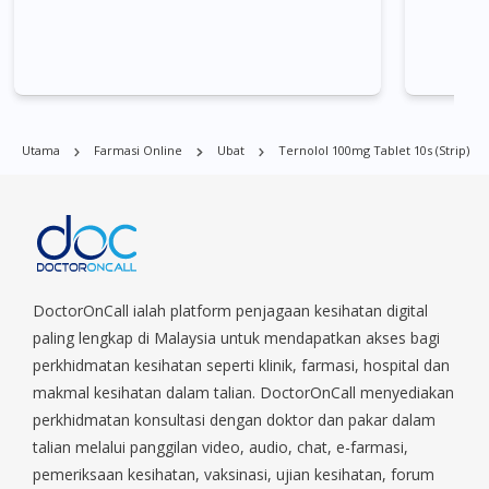
Ternolol 100mg Tablet 10s (strip) boleh didapati di banyak
tempat di Singapura. Ang Mo Kio, Alexandra, Admiralty, Bedok,
Bishan, Bukit Batok, Bukit Merah, Bukit Panjang, Bukit Timah,
Boat Quay, Buona Vista, Beach Road, Bugis, Balestier, Boon
Lay, Central Area, Choa Chu Kang, Clementi, Chinatown,
Utama
Farmasi Online
Ubat
Ternolol 100mg Tablet 10s (strip)
Commonwealt, City Hall, Clarke Quay, Changi Airport, Changi
Village, Clementi Park, Dairy Farm, Eunos, East Coast, Farrer
Park, Geylang, Hougang, Harbourfront, Holland, Jurong, Jurong
East, Jurong West, Kallang/ Whampoa, Lim Chu Kang, Marine
Parade, Marina, Macpherson, Mandai, Newton, Novena,
Orchard, Pasir Ris, Punggol, Potong Pasir, Paya Lebar,
Queenstown, Raffles Place, Rochor, River Valley, Sembawang,
DoctorOnCall ialah platform penjagaan kesihatan digital
Sengkang, Serangoon, Serangoon Rd, Seletar, Tampines, Toa
paling lengkap di Malaysia untuk mendapatkan akses bagi
Payoh, Tanjong Pagar, Telok Blangah, Tanglin, Thomson, Tuas,
perkhidmatan kesihatan seperti klinik, farmasi, hospital dan
Tengah, Upper East Coast, Upper Bukit Timah, Upper Thomson,
makmal kesihatan dalam talian. DoctorOnCall menyediakan
Woodlands, West Coast, Yishun, Yio Chu Kang.
perkhidmatan konsultasi dengan doktor dan pakar dalam
talian melalui panggilan video, audio, chat, e-farmasi,
pemeriksaan kesihatan, vaksinasi, ujian kesihatan, forum