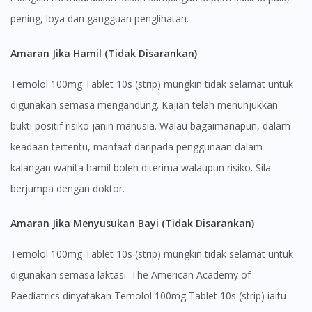
You seem to be shopping from Singapore
pening, loya dan gangguan penglihatan.
You are currently on DoctorOnCall.com.my, our Malaysian
Amaran Jika Hamil (Tidak Disarankan)
site.
To serve you better, would you like to head over to
Ternolol 100mg Tablet 10s (strip) mungkin tidak selamat untuk
DoctorOnCall Singapore
?
digunakan semasa mengandung. Kajian telah menunjukkan
bukti positif risiko janin manusia. Walau bagaimanapun, dalam
Continue to DoctorOnCall Singapore
keadaan tertentu, manfaat daripada penggunaan dalam
No, please do not redirect me
kalangan wanita hamil boleh diterima walaupun risiko. Sila
berjumpa dengan doktor.
Amaran Jika Menyusukan Bayi (Tidak Disarankan)
Ternolol 100mg Tablet 10s (strip) mungkin tidak selamat untuk
digunakan semasa laktasi. The American Academy of
Paediatrics dinyatakan Ternolol 100mg Tablet 10s (strip) iaitu