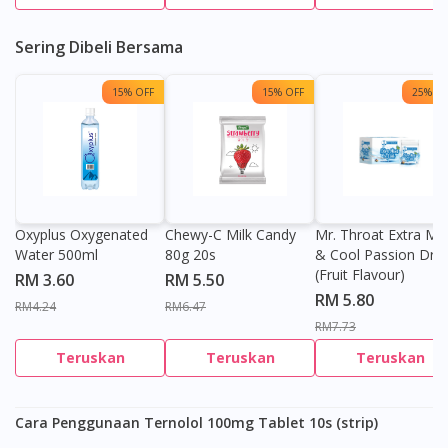
Sering Dibeli Bersama
15% OFF
15% OFF
25% OF
Oxyplus Oxygenated
Chewy-C Milk Candy
Mr. Throat Extra Min
Water 500ml
80g 20s
& Cool Passion Dro
(Fruit Flavour)
RM 3.60
RM 5.50
RM 5.80
RM4.24
RM6.47
RM7.73
Teruskan
Teruskan
Teruskan
Cara Penggunaan Ternolol 100mg Tablet 10s (strip)