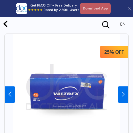
Get RM30 Off + Free Delivery
Download App
★★★★★
Rated by 2,500+ Users
EN
25% OFF