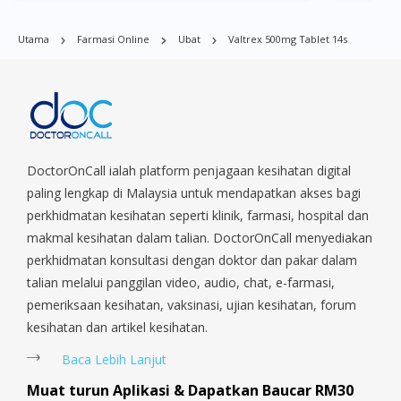
Central Area, Choa Chu Kang, Clementi, Chinatown,
Commonwealt, City Hall, Clarke Quay, Changi Airport, Changi
Utama
Farmasi Online
Ubat
Valtrex 500mg Tablet 14s
Village, Clementi Park, Dairy Farm, Eunos, East Coast, Farrer
Park, Geylang, Hougang, Harbourfront, Holland, Jurong, Jurong
East, Jurong West, Kallang/ Whampoa, Lim Chu Kang, Marine
Parade, Marina, Macpherson, Mandai, Newton, Novena,
Orchard, Pasir Ris, Punggol, Potong Pasir, Paya Lebar,
Queenstown, Raffles Place, Rochor, River Valley, Sembawang,
Sengkang, Serangoon, Serangoon Rd, Seletar, Tampines, Toa
DoctorOnCall ialah platform penjagaan kesihatan digital
Payoh, Tanjong Pagar, Telok Blangah, Tanglin, Thomson, Tuas,
paling lengkap di Malaysia untuk mendapatkan akses bagi
Tengah, Upper East Coast, Upper Bukit Timah, Upper Thomson,
perkhidmatan kesihatan seperti klinik, farmasi, hospital dan
Woodlands, West Coast, Yishun, Yio Chu Kang.
makmal kesihatan dalam talian. DoctorOnCall menyediakan
perkhidmatan konsultasi dengan doktor dan pakar dalam
talian melalui panggilan video, audio, chat, e-farmasi,
pemeriksaan kesihatan, vaksinasi, ujian kesihatan, forum
kesihatan dan artikel kesihatan.
Baca Lebih Lanjut
Muat turun Aplikasi & Dapatkan Baucar RM30