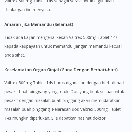
Valtrex 500mg Tablet 14s sebagai serasi untuk digunakan
You are currently on DoctorOnCall.com.my, our Malaysian
dikalangan ibu menyusu.
site.
To serve you better, would you like to head over to
Amaran Jika Memandu (Selamat)
DoctorOnCall Singapore
?
Tidak ada kajian mengenai kesan Valtrex 500mg Tablet 14s
Continue to DoctorOnCall Singapore
kepada keupayaan untuk memandu. Jangan memandu kecuali
No, please do not redirect me
anda sihat.
Keselamatan Organ Ginjal (Guna Dengan Berhati-hati)
Valtrex 500mg Tablet 14s harus digunakan dengan berhati-hati
pesakit buah pinggang yang teruk. Dos yang tidak sesuai untuk
pesakit dengan masalah buah pinggang akan memudaratkan
masalah buah pinggang. Pelarasan dos Valtrex 500mg Tablet
14s mungkin diperlukan. Sila dapatkan nasihat doktor.