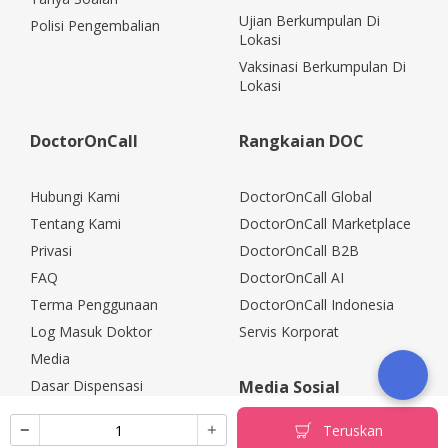
Ujian Berkumpulan Di
Polisi Pengembalian
Lokasi
Vaksinasi Berkumpulan Di
Lokasi
DoctorOnCall
Rangkaian DOC
Hubungi Kami
DoctorOnCall Global
Tentang Kami
DoctorOnCall Marketplace
Privasi
DoctorOnCall B2B
FAQ
DoctorOnCall AI
Terma Penggunaan
DoctorOnCall Indonesia
Log Masuk Doktor
Servis Korporat
Media
Dasar Dispensasi
Media Sosial
Kerjaya
Teruskan
Rakan Kongsi Korporat