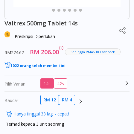
Valtrex 500mg Tablet 14s
Preskripsi Diperlukan
RM 206.00
RM274.67
Sehingga RM46.18 Cashback
1022 orang telah membeli ini
14s
42s
Pilih Varian
RM 12
RM 4
Baucar
Hanya tinggal 33 lagi - cepat!
Terhad kepada 3 unit seorang