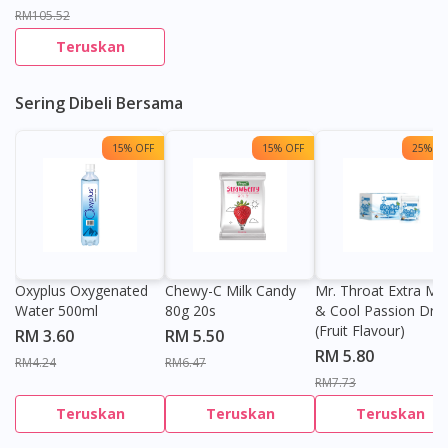
RM105.52
Teruskan
Sering Dibeli Bersama
15% OFF
15% OFF
25% OF
Oxyplus Oxygenated
Chewy-C Milk Candy
Mr. Throat Extra Min
Water 500ml
80g 20s
& Cool Passion Dro
(Fruit Flavour)
RM 3.60
RM 5.50
RM 5.80
RM4.24
RM6.47
RM7.73
Teruskan
Teruskan
Teruskan