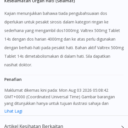
Keselamatan Organ Hati (Selamat)
Kajian menunjukkan bahawa tiada pengubahsuaian dos
diperlukan untuk pesakit sirosis dalam kategori ringan ke
sederhana yang mengambil dos1000mg. Valtrex 500mg Tablet
14s dengan dos harian 4000mg dan ke atas perlu digunakan
dengan berhati-hati pada pesakit hati. Bahan aktif Valtrex 500mg
Tablet 14s dimetabolismakan di dalam hati. Sila dapatkan
nasihat doktor.
Penafian
Maklumat dikemas kini pada: Mon Aug 03 2026 05:08:42
GMT+0000 (Coordinated Universal Time) Gambar barangan
yang ditunjukkan hanya untuk tujuan ilustrasi sahaja dan
mungkin tidak seperti produk yang sebenar
Lihat Lagi
Kandungan laman web ini adalah bertujuan untuk memberi
Artikel Kesihatan Berkaitan