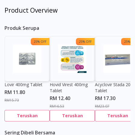
Product Overview
Produk Serupa
25% OFF
25% OFF
25% OF
Lovir 400mg Tablet
Hovid Virest 400mg
Acyclovir Stada 200
Tablet
Tablet
RM 11.80
RM 12.40
RM 17.30
RM15.73
RM16.53
RM23.07
Teruskan
Teruskan
Teruskan
Sering Dibeli Bersama