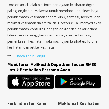
Sengkang, Serangoon, Serangoon Rd, Seletar, Tampines, Toa
DoctorOnCall ialah platform penjagaan kesihatan digital
Payoh, Tanjong Pagar, Telok Blangah, Tanglin, Thomson, Tuas,
paling lengkap di Malaysia untuk mendapatkan akses bagi
Tengah, Upper East Coast, Upper Bukit Timah, Upper Thomson,
perkhidmatan kesihatan seperti klinik, farmasi, hospital dan
Woodlands, West Coast, Yishun, Yio Chu Kang.
makmal kesihatan dalam talian. DoctorOnCall menyediakan
perkhidmatan konsultasi dengan doktor dan pakar dalam
talian melalui panggilan video, audio, chat, e-farmasi,
pemeriksaan kesihatan, vaksinasi, ujian kesihatan, forum
kesihatan dan artikel kesihatan.
Baca Lebih Lanjut
Muat turun Aplikasi & Dapatkan Baucar RM30
untuk Pembelian Pertama Anda
Perkhidmatan Kami
Maklumat Kesihatan