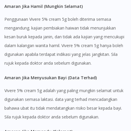
Amaran Jika Hamil (Mungkin Selamat)
Penggunaan Vivere 5% cream 5g boleh diterima semasa
mengandung. kajian pembiakan haiwan tidak menunjukkan
kesan buruk kepada janin, dan tidak ada kajian yang mencukupi
dalam kalangan wanita hamil. Vivere 5% cream 5g hanya boleh
digunakan apabila terdapat indikasi yang jelas jangkitan. Sila
rujuk kepada doktor anda sebelum digunakan.
Visit DoctorOnCall Singapore
Amaran Jika Menyusukan Bayi (Data Terhad)
Vivere 5% cream 5g adalah yang paling mungkin selamat untuk
You seem to be shopping from Singapore
digunakan semasa laktasi. data yang terhad mencadangkan
bahawa ubat itu tidak mendatangkan risiko besar kepada bayi.
You are currently on DoctorOnCall.com.my, our Malaysian
Sila rujuk kepada doktor anda sebelum digunakan.
site.
To serve you better, would you like to head over to