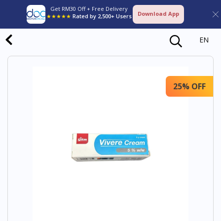
Get RM30 Off + Free Delivery
Download App
★★★★★
Rated by 2,500+ Users
EN
25% OFF