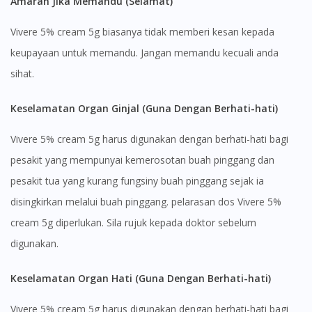
Amaran Jika Memandu (Selamat)
DoctorOnCall Singapore
?
Vivere 5% cream 5g biasanya tidak memberi kesan kepada
Continue to DoctorOnCall Singapore
keupayaan untuk memandu. Jangan memandu kecuali anda
No, please do not redirect me
sihat.
Keselamatan Organ Ginjal (Guna Dengan Berhati-hati)
Vivere 5% cream 5g harus digunakan dengan berhati-hati bagi
pesakit yang mempunyai kemerosotan buah pinggang dan
pesakit tua yang kurang fungsiny buah pinggang sejak ia
disingkirkan melalui buah pinggang. pelarasan dos Vivere 5%
cream 5g diperlukan. Sila rujuk kepada doktor sebelum
digunakan.
Keselamatan Organ Hati (Guna Dengan Berhati-hati)
Vivere 5% cream 5g harus digunakan dengan berhati-hati bagi