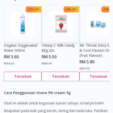
15% OFF
15% OFF
25% OF
Oxyplus Oxygenated
Chewy-C Milk Candy
Mr. Throat Extra Min
Water 500ml
80g 20s
& Cool Passion Dro
(Fruit Flavour)
RM 3.60
RM 5.50
RM 5.80
RM4.24
RM6.47
RM7.73
Teruskan
Teruskan
Teruskan
Cara Penggunaan Vivere 5% cream 5g
Ubat ini adalah untuk kegunaan luaran sahaja. Ia hanya boleh
disapukan pada kulit yang bersih, kering dan tiada luka. Pastikan