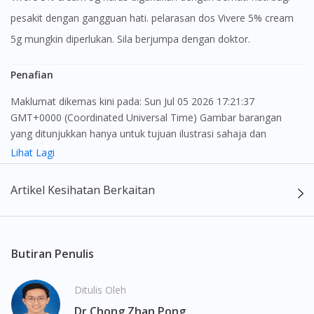
pesakit dengan gangguan hati. pelarasan dos Vivere 5% cream
5g mungkin diperlukan. Sila berjumpa dengan doktor.
Penafian
Maklumat dikemas kini pada: Sun Jul 05 2026 17:21:37
GMT+0000 (Coordinated Universal Time) Gambar barangan
yang ditunjukkan hanya untuk tujuan ilustrasi sahaja dan
mungkin tidak seperti produk yang sebenar
Lihat Lagi
Kandungan laman web ini adalah bertujuan untuk memberi
Artikel Kesihatan Berkaitan
maklumat sahaja, bagi kegunaan para pengamal perubatan dan
bukan bertujuan sebagai rujukan kepada pengguna untuk
membuat sebarang pembelian atau menggantikan nasihat
seorang pengamal perubatan. Keberkesanan dan kesan
Butiran Penulis
sampingan ubat-ubatan mungkin berbeza dari seorang
pengguna dengan pengguna yang lain. Kami tidak menyarankan
Ditulis Oleh
pengguna untuk membuat diagnosis atau rawatan sendiri.
Dr Chong Zhan Pong
Pesakit haruslah sentiasa mendapatkan nasihat daripada doktor