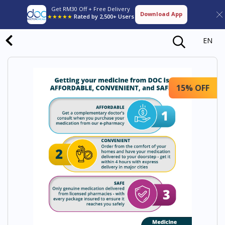
Get RM30 Off + Free Delivery
Download App
★★★★★
Rated by 2,500+ Users
EN
15% OFF