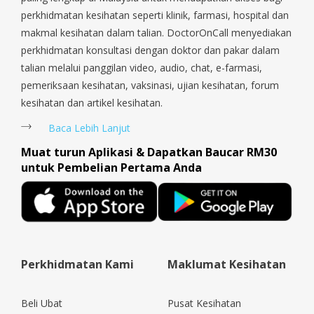
Payoh, Tanjong Pagar, Telok Blangah, Tanglin, Thomson, Tuas,
perkhidmatan kesihatan seperti klinik, farmasi, hospital dan
Tengah, Upper East Coast, Upper Bukit Timah, Upper Thomson,
makmal kesihatan dalam talian. DoctorOnCall menyediakan
Woodlands, West Coast, Yishun, Yio Chu Kang.
perkhidmatan konsultasi dengan doktor dan pakar dalam
talian melalui panggilan video, audio, chat, e-farmasi,
pemeriksaan kesihatan, vaksinasi, ujian kesihatan, forum
kesihatan dan artikel kesihatan.
Baca Lebih Lanjut
Muat turun Aplikasi & Dapatkan Baucar RM30
untuk Pembelian Pertama Anda
Perkhidmatan Kami
Maklumat Kesihatan
Beli Ubat
Pusat Kesihatan