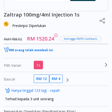
Zaltrap 100mg/4ml Injection 1s
Preskripsi Diperlukan
RM 1520.24
RM1788.52
Sehingga RM55 Cashback
990 orang telah membeli ini
1s
Pilih Varian
RM 12
RM 4
Baucar
Hanya tinggal 123 lagi - cepat!
Terhad kepada 3 unit seorang
Penyejukan Diperlukan (Penghantaran Khas)