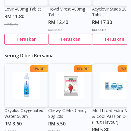
Lovir 400mg Tablet
Hovid Virest 400mg
Acyclovir Stada 200
Tablet
Tablet
RM 11.80
RM 12.40
RM 17.30
RM15.73
RM16.53
RM23.07
Teruskan
Teruskan
Teruskan
Sering Dibeli Bersama
15% OFF
15% OFF
25% OF
Oxyplus Oxygenated
Chewy-C Milk Candy
Mr. Throat Extra Min
Water 500ml
80g 20s
& Cool Passion Dro
(Fruit Flavour)
RM 3.60
RM 5.50
RM 5.80