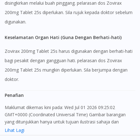
disingkirkan melalui buah pinggang. pelarasan dos Zovirax
200mg Tablet 25s diperlukan. Sila rujuk kepada doktor sebelum
digunakan.
Keselamatan Organ Hati (Guna Dengan Berhati-hati)
Zovirax 200mg Tablet 25s harus digunakan dengan berhati-hati
bagi pesakit dengan gangguan hati. pelarasan dos Zovirax
200mg Tablet 25s mungkin diperlukan. Sila berjumpa dengan
doktor.
Penafian
Maklumat dikemas kini pada: Wed Jul 01 2026 09:25:02
GMT+0000 (Coordinated Universal Time) Gambar barangan
yang ditunjukkan hanya untuk tujuan ilustrasi sahaja dan
mungkin tidak seperti produk yang sebenar
Lihat Lagi