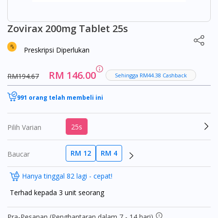
Zovirax 200mg Tablet 25s
Preskripsi Diperlukan
RM 146.00
RM194.67
Sehingga RM44.38 Cashback
991 orang telah membeli ini
25s
Pilih Varian
RM 12
RM 4
Baucar
Hanya tinggal 82 lagi - cepat!
Terhad kepada 3 unit seorang
Pra-Pesanan (Penghantaran dalam 7 - 14 hari)