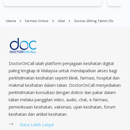
Quay, Buona Vista, Beach Road, Bugis, Balestier, Boon Lay,
Central Area, Choa Chu Kang, Clementi, Chinatown,
Commonwealt, City Hall, Clarke Quay, Changi Airport, Changi
Utama
Farmasi Online
Ubat
Zovirax 200mg Tablet 25s
Village, Clementi Park, Dairy Farm, Eunos, East Coast, Farrer
Park, Geylang, Hougang, Harbourfront, Holland, Jurong, Jurong
East, Jurong West, Kallang/ Whampoa, Lim Chu Kang, Marine
Parade, Marina, Macpherson, Mandai, Newton, Novena,
Orchard, Pasir Ris, Punggol, Potong Pasir, Paya Lebar,
Queenstown, Raffles Place, Rochor, River Valley, Sembawang,
Sengkang, Serangoon, Serangoon Rd, Seletar, Tampines, Toa
DoctorOnCall ialah platform penjagaan kesihatan digital
Payoh, Tanjong Pagar, Telok Blangah, Tanglin, Thomson, Tuas,
paling lengkap di Malaysia untuk mendapatkan akses bagi
Tengah, Upper East Coast, Upper Bukit Timah, Upper Thomson,
perkhidmatan kesihatan seperti klinik, farmasi, hospital dan
Woodlands, West Coast, Yishun, Yio Chu Kang.
makmal kesihatan dalam talian. DoctorOnCall menyediakan
perkhidmatan konsultasi dengan doktor dan pakar dalam
talian melalui panggilan video, audio, chat, e-farmasi,
pemeriksaan kesihatan, vaksinasi, ujian kesihatan, forum
kesihatan dan artikel kesihatan.
Baca Lebih Lanjut