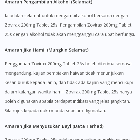
Amaran Pengambilan Alkohol (Selamat)
Ia adalah selamat untuk mengambil alkohol bersama dengan
Zovirax 200mg Tablet 25s. Pengambilan Zovirax 200mg Tablet
25s dengan alkohol tidak akan mengganggu cara ubat berfungsi.
Visit DoctorOnCall Singapore
Amaran Jika Hamil (Mungkin Selamat)
You seem to be shopping from Singapore
Penggunaan Zovirax 200mg Tablet 25s boleh diterima semasa
mengandung. kajian pembiakan haiwan tidak menunjukkan
You are currently on DoctorOnCall.com.my, our Malaysian
kesan buruk kepada janin, dan tidak ada kajian yang mencukupi
site.
dalam kalangan wanita hamil. Zovirax 200mg Tablet 25s hanya
To serve you better, would you like to head over to
boleh digunakan apabila terdapat indikasi yang jelas jangkitan.
DoctorOnCall Singapore
?
Sila rujuk kepada doktor anda sebelum digunakan.
Continue to DoctorOnCall Singapore
Amaran Jika Menyusukan Bayi (Data Terhad)
No, please do not redirect me
Zovirax 200mg Tablet 25s adalah yang paling mungkin selamat