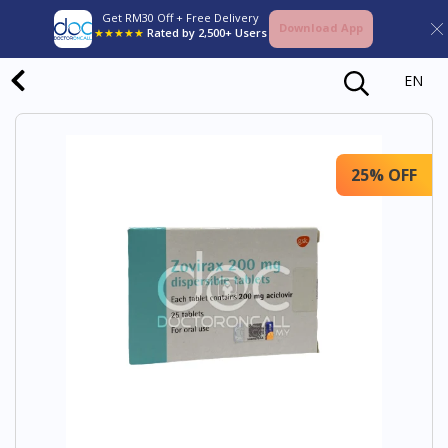
Get RM30 Off + Free Delivery
Download App
★★★★★
Rated by 2,500+ Users
EN
25% OFF