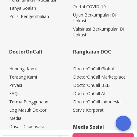
Portal COVID-19
Tanya Soalan
Ujian Berkumpulan Di
Polisi Pengembalian
Lokasi
Vaksinasi Berkumpulan Di
Lokasi
DoctorOnCall
Rangkaian DOC
Hubungi Kami
DoctorOnCall Global
Tentang Kami
DoctorOnCall Marketplace
Privasi
DoctorOnCall B2B
FAQ
DoctorOnCall AI
Terma Penggunaan
DoctorOnCall Indonesia
Log Masuk Doktor
Servis Korporat
Media
Dasar Dispensasi
Media Sosial
Kerjaya