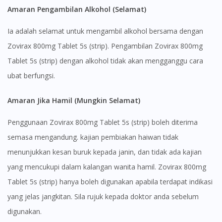
Amaran Pengambilan Alkohol (Selamat)
Ia adalah selamat untuk mengambil alkohol bersama dengan
Zovirax 800mg Tablet 5s (strip). Pengambilan Zovirax 800mg
Tablet 5s (strip) dengan alkohol tidak akan mengganggu cara
ubat berfungsi.
Visit DoctorOnCall Singapore
Amaran Jika Hamil (Mungkin Selamat)
You seem to be shopping from Singapore
Penggunaan Zovirax 800mg Tablet 5s (strip) boleh diterima
semasa mengandung. kajian pembiakan haiwan tidak
You are currently on DoctorOnCall.com.my, our Malaysian
menunjukkan kesan buruk kepada janin, dan tidak ada kajian
site.
yang mencukupi dalam kalangan wanita hamil. Zovirax 800mg
To serve you better, would you like to head over to
DoctorOnCall Singapore
?
Tablet 5s (strip) hanya boleh digunakan apabila terdapat indikasi
yang jelas jangkitan. Sila rujuk kepada doktor anda sebelum
Continue to DoctorOnCall Singapore
digunakan.
No, please do not redirect me