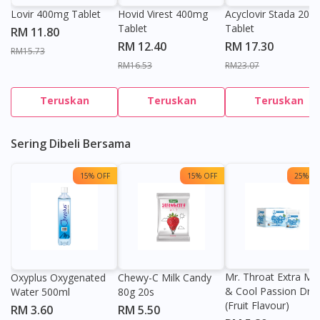
Lovir 400mg Tablet
Hovid Virest 400mg
Acyclovir Stada 200
Tablet
Tablet
RM 11.80
RM 12.40
RM 17.30
RM15.73
RM16.53
RM23.07
Teruskan
Teruskan
Teruskan
Sering Dibeli Bersama
15% OFF
15% OFF
25% OF
Mr. Throat Extra Min
Oxyplus Oxygenated
Chewy-C Milk Candy
& Cool Passion Dro
Water 500ml
80g 20s
(Fruit Flavour)
RM 3.60
RM 5.50