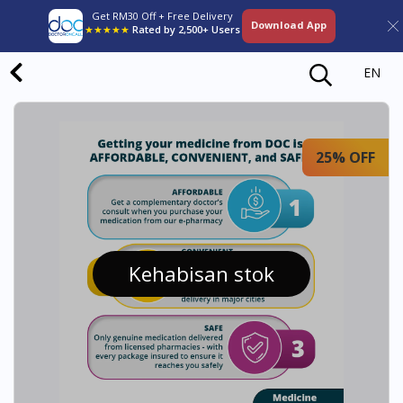
Get RM30 Off + Free Delivery
Download App
★★★★★
Rated by 2,500+ Users
EN
25% OFF
Kehabisan stok