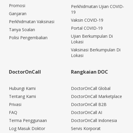
Promosi
Perkhidmatan Ujian COVID-
19
Ganjaran
Vaksin COVID-19
Perkhidmatan Vaksinasi
Portal COVID-19
Tanya Soalan
Ujian Berkumpulan Di
Polisi Pengembalian
Lokasi
Vaksinasi Berkumpulan Di
Lokasi
DoctorOnCall
Rangkaian DOC
Hubungi Kami
DoctorOnCall Global
Tentang Kami
DoctorOnCall Marketplace
Privasi
DoctorOnCall B2B
FAQ
DoctorOnCall AI
Terma Penggunaan
DoctorOnCall Indonesia
Log Masuk Doktor
Servis Korporat