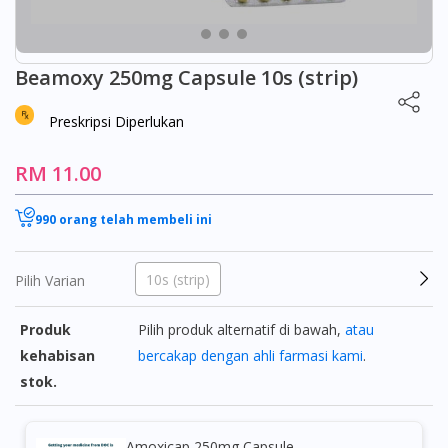
Beamoxy 250mg Capsule 10s (strip)
Preskripsi Diperlukan
RM 11.00
990 orang telah membeli ini
10s (strip)
Pilih Varian
Produk
Pilih produk alternatif di bawah,
atau
kehabisan
bercakap dengan ahli farmasi kami
.
stok.
Amoxicap 250mg Capsule