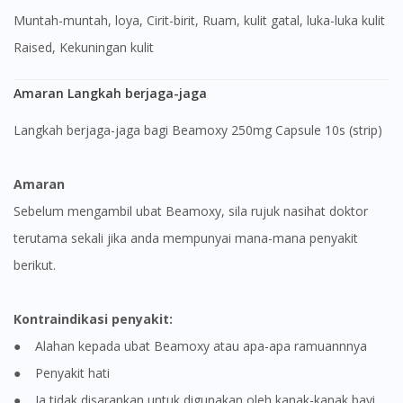
Muntah-muntah, loya, Cirit-birit, Ruam, kulit gatal, luka-luka kulit
Raised, Kekuningan kulit
Amaran Langkah berjaga-jaga
Langkah berjaga-jaga bagi Beamoxy 250mg Capsule 10s (strip)
Amaran
Sebelum mengambil ubat Beamoxy, sila rujuk nasihat doktor
terutama sekali jika anda mempunyai mana-mana penyakit
berikut.
Kontraindikasi penyakit:
● Alahan kepada ubat Beamoxy atau apa-apa ramuannnya
● Penyakit hati
● Ia tidak disarankan untuk digunakan oleh kanak-kanak bayi.