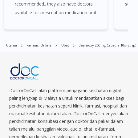
recommended.. they also have doctors
sendin
Beamoxy 250mg Capsule 10s (strip) boleh didapati di banyak
available for prescription medication or if
tempat di Singapura. Ang Mo Kio, Alexandra, Admiralty, Bedok,
you have other issues you need them to
Bishan, Bukit Batok, Bukit Merah, Bukit Panjang, Bukit Timah,
quickly and efficiently answer from the
Boat Quay, Buona Vista, Beach Road, Bugis, Balestier, Boon
comfort of your home.
Lay, Central Area, Choa Chu Kang, Clementi, Chinatown,
Utama
Farmasi Online
Ubat
Beamoxy 250mg Capsule 10s (strip)
Commonwealt, City Hall, Clarke Quay, Changi Airport, Changi
Village, Clementi Park, Dairy Farm, Eunos, East Coast, Farrer
Park, Geylang, Hougang, Harbourfront, Holland, Jurong, Jurong
East, Jurong West, Kallang/ Whampoa, Lim Chu Kang, Marine
Parade, Marina, Macpherson, Mandai, Newton, Novena,
Orchard, Pasir Ris, Punggol, Potong Pasir, Paya Lebar,
Queenstown, Raffles Place, Rochor, River Valley, Sembawang,
DoctorOnCall ialah platform penjagaan kesihatan digital
Sengkang, Serangoon, Serangoon Rd, Seletar, Tampines, Toa
paling lengkap di Malaysia untuk mendapatkan akses bagi
Payoh, Tanjong Pagar, Telok Blangah, Tanglin, Thomson, Tuas,
perkhidmatan kesihatan seperti klinik, farmasi, hospital dan
Tengah, Upper East Coast, Upper Bukit Timah, Upper Thomson,
makmal kesihatan dalam talian. DoctorOnCall menyediakan
Woodlands, West Coast, Yishun, Yio Chu Kang.
perkhidmatan konsultasi dengan doktor dan pakar dalam
talian melalui panggilan video, audio, chat, e-farmasi,
pemeriksaan kesihatan, vaksinasi, ujian kesihatan, forum