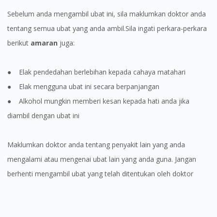
You seem to be shopping from Singapore
Sebelum anda mengambil ubat ini, sila maklumkan doktor anda
tentang semua ubat yang anda ambil.Sila ingati perkara-perkara
You are currently on DoctorOnCall.com.my, our Malaysian
berikut
amaran
juga:
site.
To serve you better, would you like to head over to
DoctorOnCall Singapore
?
● Elak pendedahan berlebihan kepada cahaya matahari
● Elak mengguna ubat ini secara berpanjangan
Continue to DoctorOnCall Singapore
● Alkohol mungkin memberi kesan kepada hati anda jika
No, please do not redirect me
diambil dengan ubat ini
Maklumkan doktor anda tentang penyakit lain yang anda
mengalami atau mengenai ubat lain yang anda guna. Jangan
berhenti mengambil ubat yang telah ditentukan oleh doktor