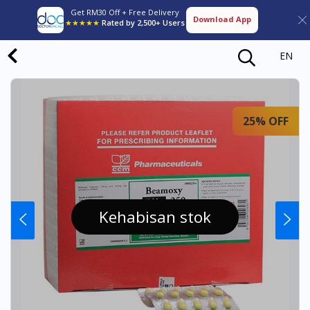
Get RM30 Off + Free Delivery
Download App
★★★★★
Rated by 2,500+ Users
EN
25% OFF
Kehabisan stok