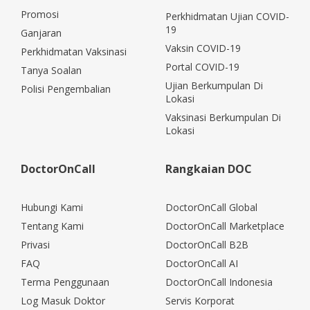
Promosi
Perkhidmatan Ujian COVID-
19
Ganjaran
Vaksin COVID-19
Perkhidmatan Vaksinasi
Portal COVID-19
Tanya Soalan
Ujian Berkumpulan Di
Polisi Pengembalian
Lokasi
Vaksinasi Berkumpulan Di
Lokasi
DoctorOnCall
Rangkaian DOC
Hubungi Kami
DoctorOnCall Global
Tentang Kami
DoctorOnCall Marketplace
Privasi
DoctorOnCall B2B
FAQ
DoctorOnCall AI
Terma Penggunaan
DoctorOnCall Indonesia
Log Masuk Doktor
Servis Korporat