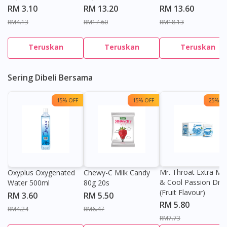
RM 3.10
RM 13.20
RM 13.60
RM4.13
RM17.60
RM18.13
Teruskan
Teruskan
Teruskan
Sering Dibeli Bersama
15% OFF
15% OFF
25% OF
Mr. Throat Extra Min
Oxyplus Oxygenated
Chewy-C Milk Candy
& Cool Passion Dro
Water 500ml
80g 20s
(Fruit Flavour)
RM 3.60
RM 5.50
RM 5.80
RM4.24
RM6.47
RM7.73