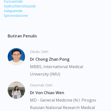
Furosemide
Hydrochlorothiazide
Indapamide
Spironolactone
Butiran Penulis
Ditulis Oleh
Dr Chong Zhan Pong
MBBS, International Medical
University (IMU)
Disemak Oleh
Visit DoctorOnCall Singapore
Dr Von Chiao Wen
MD - General Medicine (N.I. Pirogov
You seem to be shopping from Singapore
Russian National Research Medical