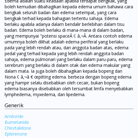
Edema adalah suatu keadaan apabila terdapat bengkak, yang
boleh kemudian dibahagikan kepada edema umum bahawa cara
bengkak seluruh badan dan edema setempat, yang cara
bengkak terhad kepada bahagian tertentu sahaja. Edema
berlaku apabila adanya dalam bendalir berlebihan dalam tisu
badan. Edema boleh berlaku di mana-mana di dalam badan,
yang mempunyai "potensi spaceÃ ¢ â,¬Â. Antara contoh edema
umumnya boleh dilihat adalah edema periferal yang berlaku
pada yang lebih rendah atau, dan anggota badan atas, edema
pedal yang terhad kepada yang lebih rendah anggota badan
sahaja, edema pulmonari yang berlaku dalam paru-paru, edema
serebrum yang berlaku di dalam otak dan edema makular yang
dalam mata. Ia juga boleh dibahagikan kepada bopeng dan
Nona ¢ â,¬â € œpitting edema. berbeza dengan bopeng edema
yang hampir selalu disebabkan oleh cecair, bukan bopeng
edema biasanya disebabkan oleh tersumbat limfa menyebabkan
lymphedema, myxedema, dan lipedema.
Generik
Amiloride
Bumetanide
Chlortalidone
Eplerenone