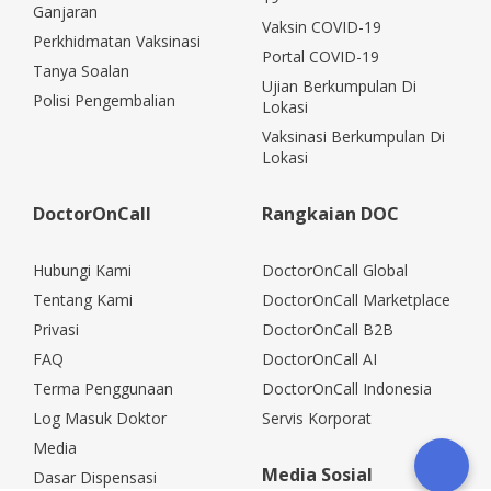
Ganjaran
Vaksin COVID-19
Perkhidmatan Vaksinasi
Portal COVID-19
Tanya Soalan
Ujian Berkumpulan Di
Polisi Pengembalian
Lokasi
Vaksinasi Berkumpulan Di
Lokasi
DoctorOnCall
Rangkaian DOC
Hubungi Kami
DoctorOnCall Global
Tentang Kami
DoctorOnCall Marketplace
Privasi
DoctorOnCall B2B
FAQ
DoctorOnCall AI
Terma Penggunaan
DoctorOnCall Indonesia
Log Masuk Doktor
Servis Korporat
Media
Media Sosial
Dasar Dispensasi