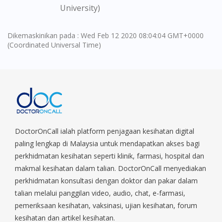
University)
You are currently on DoctorOnCall.com.my, our Malaysian
site.
Dikemaskinikan pada : Wed Feb 12 2020 08:04:04 GMT+0000
(Coordinated Universal Time)
To serve you better, would you like to head over to
DoctorOnCall Singapore
?
Continue to DoctorOnCall Singapore
No, please do not redirect me
DoctorOnCall ialah platform penjagaan kesihatan digital
paling lengkap di Malaysia untuk mendapatkan akses bagi
perkhidmatan kesihatan seperti klinik, farmasi, hospital dan
makmal kesihatan dalam talian. DoctorOnCall menyediakan
perkhidmatan konsultasi dengan doktor dan pakar dalam
talian melalui panggilan video, audio, chat, e-farmasi,
pemeriksaan kesihatan, vaksinasi, ujian kesihatan, forum
kesihatan dan artikel kesihatan.