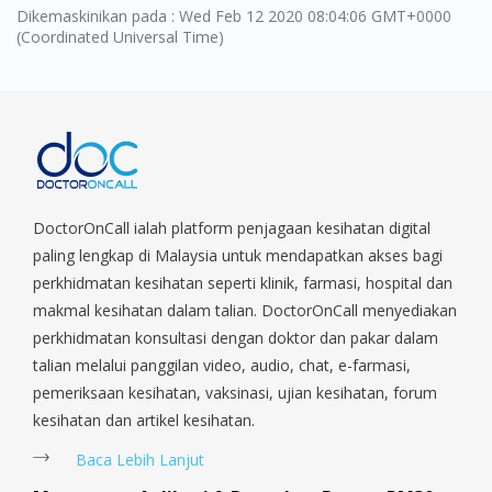
Dikemaskinikan pada : Wed Feb 12 2020 08:04:06 GMT+0000
You are currently on DoctorOnCall.com.my, our Malaysian
(Coordinated Universal Time)
site.
To serve you better, would you like to head over to
DoctorOnCall Singapore
?
Continue to DoctorOnCall Singapore
No, please do not redirect me
DoctorOnCall ialah platform penjagaan kesihatan digital
paling lengkap di Malaysia untuk mendapatkan akses bagi
perkhidmatan kesihatan seperti klinik, farmasi, hospital dan
makmal kesihatan dalam talian. DoctorOnCall menyediakan
perkhidmatan konsultasi dengan doktor dan pakar dalam
talian melalui panggilan video, audio, chat, e-farmasi,
pemeriksaan kesihatan, vaksinasi, ujian kesihatan, forum
kesihatan dan artikel kesihatan.
Baca Lebih Lanjut