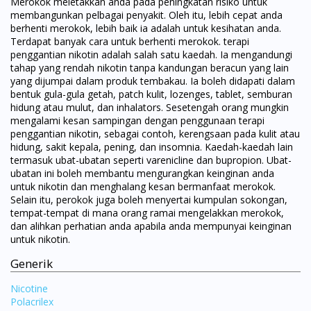
Merokok meletakkan anda pada peningkatan risiko untuk
membangunkan pelbagai penyakit. Oleh itu, lebih cepat anda
berhenti merokok, lebih baik ia adalah untuk kesihatan anda.
Terdapat banyak cara untuk berhenti merokok. terapi
penggantian nikotin adalah salah satu kaedah. Ia mengandungi
tahap yang rendah nikotin tanpa kandungan beracun yang lain
yang dijumpai dalam produk tembakau. Ia boleh didapati dalam
bentuk gula-gula getah, patch kulit, lozenges, tablet, semburan
hidung atau mulut, dan inhalators. Sesetengah orang mungkin
mengalami kesan sampingan dengan penggunaan terapi
penggantian nikotin, sebagai contoh, kerengsaan pada kulit atau
hidung, sakit kepala, pening, dan insomnia. Kaedah-kaedah lain
termasuk ubat-ubatan seperti varenicline dan bupropion. Ubat-
ubatan ini boleh membantu mengurangkan keinginan anda
untuk nikotin dan menghalang kesan bermanfaat merokok.
Selain itu, perokok juga boleh menyertai kumpulan sokongan,
tempat-tempat di mana orang ramai mengelakkan merokok,
dan alihkan perhatian anda apabila anda mempunyai keinginan
untuk nikotin.
Generik
Nicotine
Polacrilex