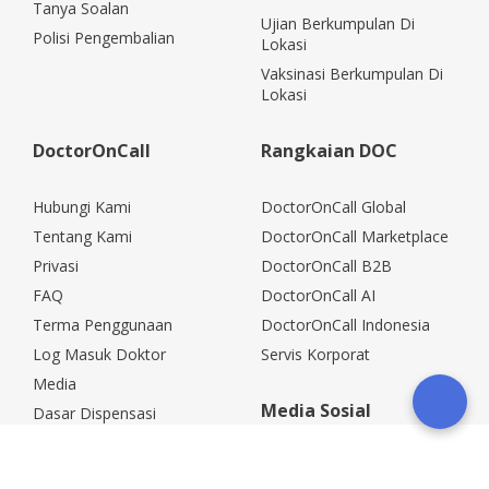
Tanya Soalan
Ujian Berkumpulan Di
Polisi Pengembalian
Lokasi
Vaksinasi Berkumpulan Di
Lokasi
DoctorOnCall
Rangkaian DOC
Hubungi Kami
DoctorOnCall Global
Tentang Kami
DoctorOnCall Marketplace
Privasi
DoctorOnCall B2B
FAQ
DoctorOnCall AI
Terma Penggunaan
DoctorOnCall Indonesia
Log Masuk Doktor
Servis Korporat
Media
Media Sosial
Dasar Dispensasi
Kerjaya
Rakan Kongsi Korporat