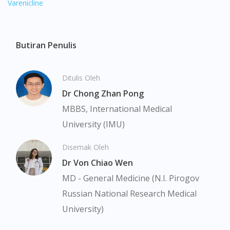
Varenicline
Butiran Penulis
Ditulis Oleh
Dr Chong Zhan Pong
MBBS, International Medical
University (IMU)
Disemak Oleh
Dr Von Chiao Wen
Visit DoctorOnCall Singapore
MD - General Medicine (N.I. Pirogov
Russian National Research Medical
You seem to be shopping from Singapore
University)