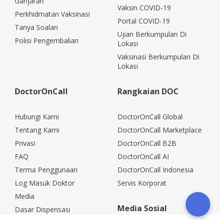
Ganjaran
Vaksin COVID-19
Perkhidmatan Vaksinasi
Portal COVID-19
Tanya Soalan
Ujian Berkumpulan Di
Polisi Pengembalian
Lokasi
Vaksinasi Berkumpulan Di
Lokasi
DoctorOnCall
Rangkaian DOC
Hubungi Kami
DoctorOnCall Global
Tentang Kami
DoctorOnCall Marketplace
Privasi
DoctorOnCall B2B
FAQ
DoctorOnCall AI
Terma Penggunaan
DoctorOnCall Indonesia
Log Masuk Doktor
Servis Korporat
Media
Media Sosial
Dasar Dispensasi