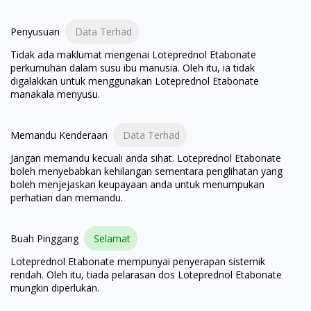
You are currently on DoctorOnCall.com.my, our Malaysian
Penyusuan
Data Terhad
site.
Tidak ada maklumat mengenai Loteprednol Etabonate
To serve you better, would you like to head over to
perkumuhan dalam susu ibu manusia. Oleh itu, ia tidak
DoctorOnCall Singapore
?
digalakkan untuk menggunakan Loteprednol Etabonate
manakala menyusu.
Continue to DoctorOnCall Singapore
No, please do not redirect me
Memandu Kenderaan
Data Terhad
Jangan memandu kecuali anda sihat. Loteprednol Etabonate
boleh menyebabkan kehilangan sementara penglihatan yang
boleh menjejaskan keupayaan anda untuk menumpukan
perhatian dan memandu.
Buah Pinggang
Selamat
Loteprednol Etabonate mempunyai penyerapan sistemik
rendah. Oleh itu, tiada pelarasan dos Loteprednol Etabonate
mungkin diperlukan.