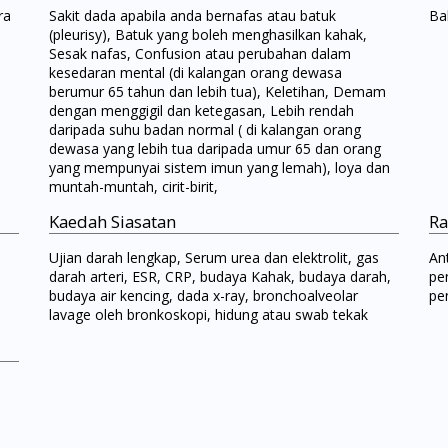
ra
Sakit dada apabila anda bernafas atau batuk
Bak
(pleurisy), Batuk yang boleh menghasilkan kahak,
Sesak nafas, Confusion atau perubahan dalam
kesedaran mental (di kalangan orang dewasa
berumur 65 tahun dan lebih tua), Keletihan, Demam
dengan menggigil dan ketegasan, Lebih rendah
daripada suhu badan normal ( di kalangan orang
dewasa yang lebih tua daripada umur 65 dan orang
yang mempunyai sistem imun yang lemah), loya dan
muntah-muntah, cirit-birit,
Kaedah Siasatan
Ra
Ujian darah lengkap, Serum urea dan elektrolit, gas
An
Visit DoctorOnCall Singapore
darah arteri, ESR, CRP, budaya Kahak, budaya darah,
pe
budaya air kencing, dada x-ray, bronchoalveolar
pe
lavage oleh bronkoskopi, hidung atau swab tekak
You seem to be shopping from Singapore
You are currently on DoctorOnCall.com.my, our Malaysian site.
To serve you better, would you like to head over to