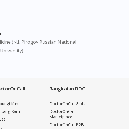
n
cine (N.I. Pirogov Russian National
University)
ctorOnCall
Rangkaian DOC
bungi Kami
DoctorOnCall Global
ntang Kami
DoctorOnCall
Marketplace
vasi
DoctorOnCall B2B
Q