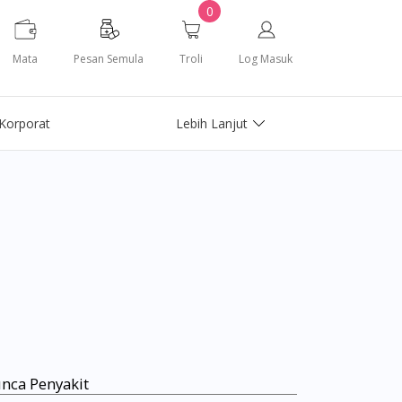
0
Mata
Pesan Semula
Troli
Log Masuk
Korporat
Lebih Lanjut
nca Penyakit