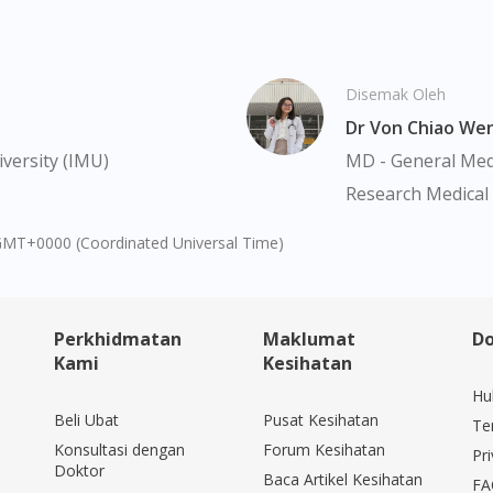
DoctorOnCall Singapore
?
Continue to DoctorOnCall Singapore
Disemak Oleh
No, please do not redirect me
Dr Von Chiao We
versity (IMU)
MD - General Medi
Research Medical 
GMT+0000 (Coordinated Universal Time)
Perkhidmatan
Maklumat
Do
Kami
Kesihatan
Hu
Beli Ubat
Pusat Kesihatan
Te
Konsultasi dengan
Forum Kesihatan
Pri
Doktor
Baca Artikel Kesihatan
FA