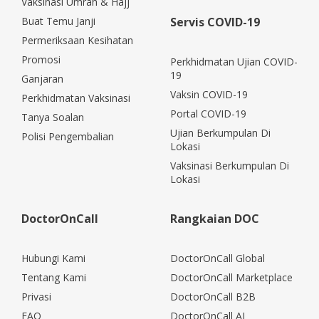
Vaksinasi Umrah & Hajj
Buat Temu Janji
Servis COVID-19
Permeriksaan Kesihatan
Promosi
Perkhidmatan Ujian COVID-
19
Ganjaran
Vaksin COVID-19
Perkhidmatan Vaksinasi
Portal COVID-19
Tanya Soalan
Ujian Berkumpulan Di
Polisi Pengembalian
Lokasi
Vaksinasi Berkumpulan Di
Lokasi
DoctorOnCall
Rangkaian DOC
Hubungi Kami
DoctorOnCall Global
Tentang Kami
DoctorOnCall Marketplace
Privasi
DoctorOnCall B2B
FAQ
DoctorOnCall AI