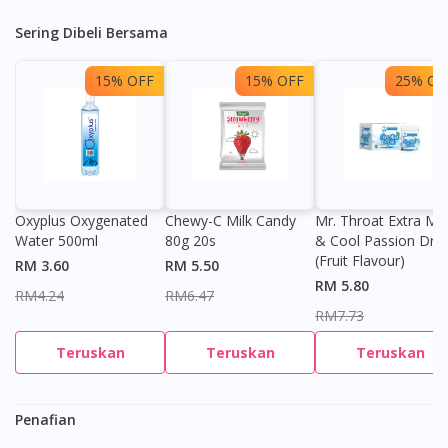
Sering Dibeli Bersama
15% OFF
15% OFF
25% OF
Oxyplus Oxygenated
Chewy-C Milk Candy
Mr. Throat Extra Min
Water 500ml
80g 20s
& Cool Passion Dro
(Fruit Flavour)
RM 3.60
RM 5.50
RM 5.80
RM4.24
RM6.47
RM7.73
Teruskan
Teruskan
Teruskan
Penafian
Visit DoctorOnCall Singapore