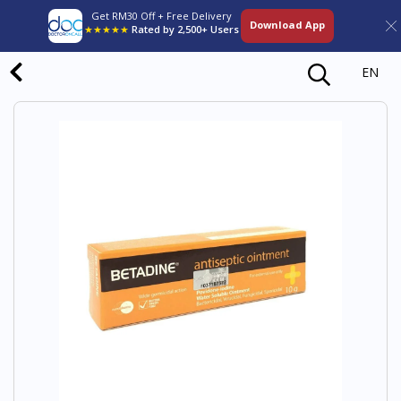
Get RM30 Off + Free Delivery
Download App
★★★★★
Rated by 2,500+ Users
EN