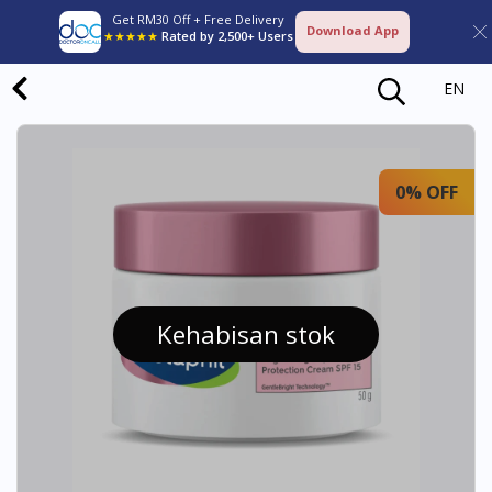
Get RM30 Off + Free Delivery
Download App
★★★★★
Rated by 2,500+ Users
EN
0% OFF
Kehabisan stok