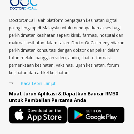
Macpherson, Mandai, Newton, Novena, Orchard, Pasir Ris,
Punggol, Potong Pasir, Paya Lebar, Queenstown, Raffles Place,
Rochor, River Valley, Sembawang, Sengkang, Serangoon,
DoctorOnCall ialah platform penjagaan kesihatan digital
Serangoon Rd, Seletar, Tampines, Toa Payoh, Tanjong Pagar,
paling lengkap di Malaysia untuk mendapatkan akses bagi
Telok Blangah, Tanglin, Thomson, Tuas, Tengah, Upper East
perkhidmatan kesihatan seperti klinik, farmasi, hospital dan
Coast, Upper Bukit Timah, Upper Thomson, Woodlands, West
makmal kesihatan dalam talian. DoctorOnCall menyediakan
Coast, Yishun, Yio Chu Kang.
perkhidmatan konsultasi dengan doktor dan pakar dalam
talian melalui panggilan video, audio, chat, e-farmasi,
pemeriksaan kesihatan, vaksinasi, ujian kesihatan, forum
kesihatan dan artikel kesihatan.
Baca Lebih Lanjut
Muat turun Aplikasi & Dapatkan Baucar RM30
untuk Pembelian Pertama Anda