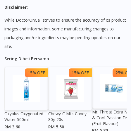
Disclaimer:
While DoctorOnCall strives to ensure the accuracy of its product
images and information, some manufacturing changes to
packaging and/or ingredients may be pending updates on our
site.
Sering Dibeli Bersama
15% OFF
15% OFF
25% OF
Mr. Throat Extra Min
Oxyplus Oxygenated
Chewy-C Milk Candy
& Cool Passion Dro
Water 500ml
80g 20s
(Fruit Flavour)
RM 3.60
RM 5.50
RM 5.80