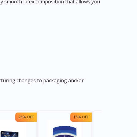
ilky smooth latex composition that allows you
acturing changes to packaging and/or
25% OFF
15% OFF
13%