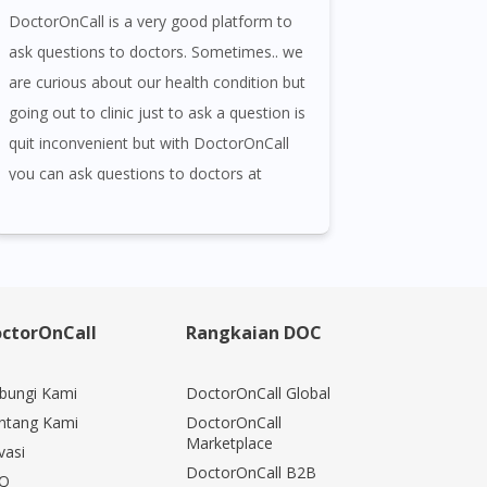
DoctorOnCall is a very good platform to
ask questions to doctors. Sometimes.. we
are curious about our health condition but
going out to clinic just to ask a question is
quit inconvenient but with DoctorOnCall
you can ask questions to doctors at
anywhere and anytime.
ctorOnCall
Rangkaian DOC
bungi Kami
DoctorOnCall Global
ntang Kami
DoctorOnCall
Marketplace
vasi
DoctorOnCall B2B
Q