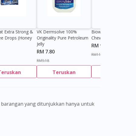
at Extra Strong &
VK Dermsolve 100%
Biowell Zeero 200mg
ee Drops (Honey
Originality Pure Petroleum
Chewable Tablet
Jelly
RM 9.80
RM 7.80
RM11.27
RM9.18
Teruskan
Teruskan
Teruskan
gamal perubatan dan bukan bertujuan
eorang pengamal perubatan. Keberkesanan