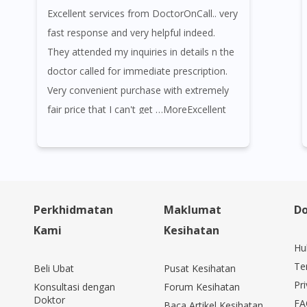
Excellent services from DoctorOnCall.. very
fast response and very helpful indeed.
They attended my inquiries in details n the
doctor called for immediate prescription.
Very convenient purchase with extremely
fair price that I can't get …MoreExcellent
services from DoctorOnCall.. very fast
response and very helpful indeed. They
attended my inquiries in details n the
doctor called for immediate prescription.
Very convenient purchase with extremely
Perkhidmatan
Maklumat
Do
fair price that I can't get anywhere else.
Kami
Kesihatan
Thank you so much for the assistance and
Hu
the promotions given. Will always come
Te
Beli Ubat
Pusat Kesihatan
back to DoctorOnCall for next
Pri
Konsultasi dengan
Forum Kesihatan
Doktor
purchase..Herzlichen Dank !! 😘😘😘
FA
Baca Artikel Kesihatan