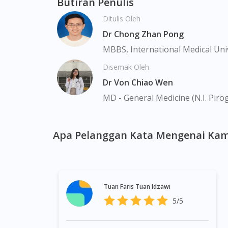
Butiran Penulis
Newton, Novena, Orchard, Pasir Ris, Punggo
Ditulis Oleh
Serangoon, Serangoon Rd, Seletar, Tampine
Upper Bukit Timah, Upper Thomson, Woodla
Dr Chong Zhan Pong
MBBS, International Medical Uni
Disemak Oleh
Dr Von Chiao Wen
MD - General Medicine (N.I. Piro
Apa Pelanggan Kata Mengenai Kam
Tuan Faris Tuan Idzawi
5/5