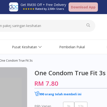
Get RM30 Off + Free Delivery
Download App
★★★★★
Rated by 2,500+ Users
Pusat Kesihatan
Pembelian Pukal
One Condom True Fit 3s
One Condom True Fit 3s
RM 7.80
990 orang telah membeli ini
Pilih Varian
3s
12s