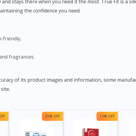
ly and stays there when you need it the most. True Fit is a s
aintaining the confidence you need.
-friendly,
 and fragrances.
ccuracy of its product images and information, some manuf
site.
OFF
25% OFF
13% OFF