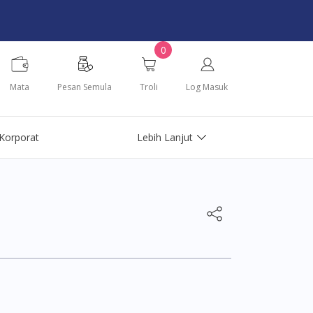
0
Mata
Pesan Semula
Troli
Log Masuk
Korporat
Lebih Lanjut