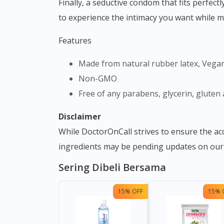
Finally, a seductive condom that fits perfect
to experience the intimacy you want while m
Features
Made from natural rubber latex, Vegan
Non-GMO
Free of any parabens, glycerin, gluten
Disclaimer
While DoctorOnCall strives to ensure the a
ingredients may be pending updates on our 
Sering Dibeli Bersama
15% OFF
15% 