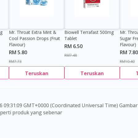
0g
Mr. Throat Extra Mint &
Biowell Terrafast 500mg
Mr. Thro
Cool Passion Drops (Fruit
Tablet
Sugar Fr
Flavour)
Flavour)
RM 6.50
RM 5.80
RM 7.80
RM7.48
RM7.73
RM10.40
Teruskan
Teruskan
Visit DoctorOnCall Singapore
You seem to be shopping from Singapore
seperti produk yang sebenar
You are currently on DoctorOnCall.com.my, our Malaysian site.
 untuk memberi maklumat sahaja, bagi kegunaan para pen
To serve you better, would you like to head over to
embuat sebarang pembelian atau menggantikan nasihat s