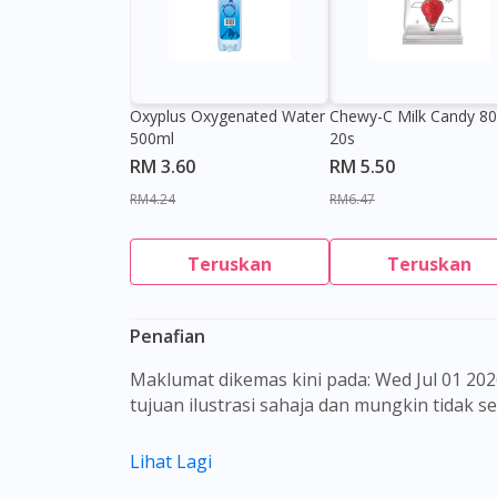
Oxyplus Oxygenated Water
Chewy-C Milk Candy 8
500ml
20s
RM 3.60
RM 5.50
RM4.24
RM6.47
Teruskan
Teruskan
Penafian
Maklumat dikemas kini pada: Wed Jul 01 2026 09:31:09 GMT+0000 (Coordinated Universal Time) Gambar barangan yang ditunjukkan hanya untuk
tujuan ilustrasi sahaja dan mungkin tidak 
Kandungan laman web ini adalah bertujuan
Lihat Lagi
sebagai rujukan kepada pengguna untuk m