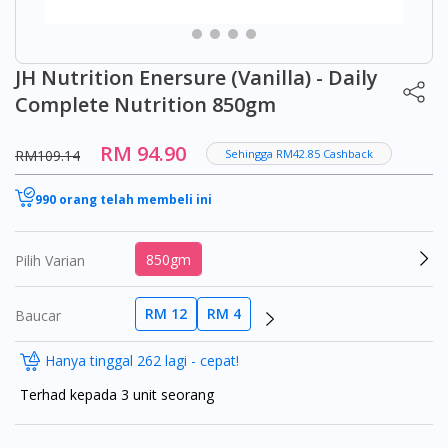
JH Nutrition Enersure (Vanilla) - Daily
Complete Nutrition 850gm
RM 94.90
RM109.14
Sehingga RM42.85 Cashback
990 orang telah membeli ini
850gm
Pilih Varian
RM 12
RM 4
Baucar
Hanya tinggal 262 lagi - cepat!
Terhad kepada 3 unit seorang