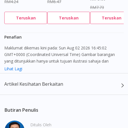
RM4.24
RM6.47
RM7.73
Teruskan
Teruskan
Teruskan
Penafian
Maklumat dikemas kini pada: Sun Aug 02 2026 16:45:02
GMT+0000 (Coordinated Universal Time) Gambar barangan
yang ditunjukkan hanya untuk tujuan ilustrasi sahaja dan
mungkin tidak seperti produk yang sebenar
Lihat Lagi
Kandungan laman web ini adalah bertujuan untuk memberi
Artikel Kesihatan Berkaitan
maklumat sahaja, bagi kegunaan para pengamal perubatan dan
bukan bertujuan sebagai rujukan kepada pengguna untuk
membuat sebarang pembelian atau menggantikan nasihat
seorang pengamal perubatan. Keberkesanan dan kesan
Butiran Penulis
sampingan ubat-ubatan mungkin berbeza dari seorang
pengguna dengan pengguna yang lain. Kami tidak menyarankan
Ditulis Oleh
pengguna untuk membuat diagnosis atau rawatan sendiri.