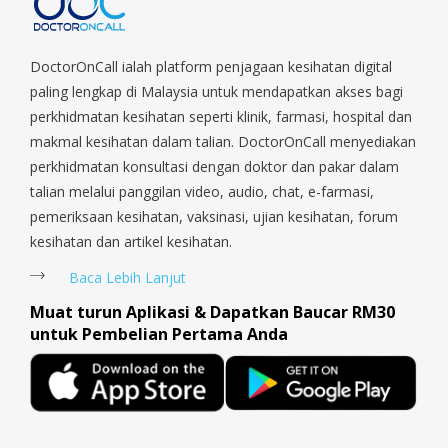
Macpherson, Mandai, Newton, Novena, Orchard, Pasir Ris,
Punggol, Potong Pasir, Paya Lebar, Queenstown, Raffles Place,
Rochor, River Valley, Sembawang, Sengkang, Serangoon,
DoctorOnCall ialah platform penjagaan kesihatan digital
Serangoon Rd, Seletar, Tampines, Toa Payoh, Tanjong Pagar,
paling lengkap di Malaysia untuk mendapatkan akses bagi
Telok Blangah, Tanglin, Thomson, Tuas, Tengah, Upper East
perkhidmatan kesihatan seperti klinik, farmasi, hospital dan
Coast, Upper Bukit Timah, Upper Thomson, Woodlands, West
makmal kesihatan dalam talian. DoctorOnCall menyediakan
Coast, Yishun, Yio Chu Kang.
perkhidmatan konsultasi dengan doktor dan pakar dalam
talian melalui panggilan video, audio, chat, e-farmasi,
pemeriksaan kesihatan, vaksinasi, ujian kesihatan, forum
kesihatan dan artikel kesihatan.
Baca Lebih Lanjut
Muat turun Aplikasi & Dapatkan Baucar RM30
untuk Pembelian Pertama Anda