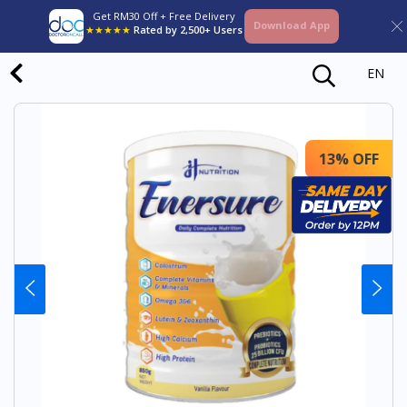
Get RM30 Off + Free Delivery
Download App
★★★★★
Rated by 2,500+ Users
EN
13% OFF