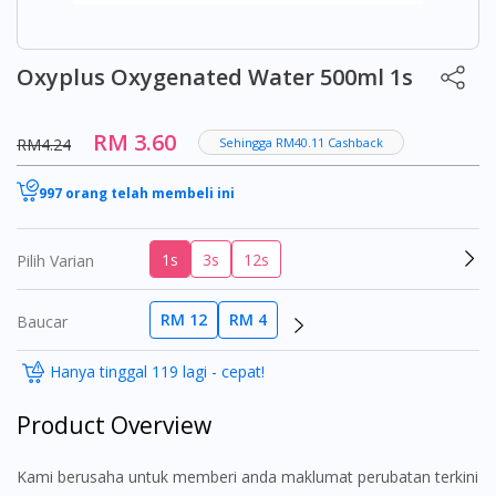
Oxyplus Oxygenated Water 500ml 1s
RM 3.60
RM4.24
Sehingga RM40.11 Cashback
997 orang telah membeli ini
1s
3s
12s
Pilih Varian
RM 12
RM 4
Baucar
Hanya tinggal 119 lagi - cepat!
Product Overview
Kami berusaha untuk memberi anda maklumat perubatan terkini