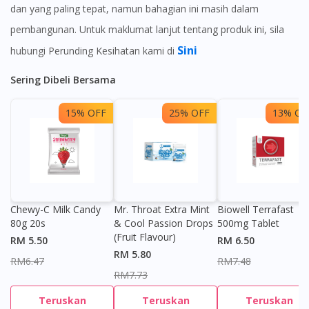
dan yang paling tepat, namun bahagian ini masih dalam
pembangunan. Untuk maklumat lanjut tentang produk ini, sila
Sini
hubungi Perunding Kesihatan kami di
Sering Dibeli Bersama
15% OFF
25% OFF
13% OF
Chewy-C Milk Candy
Mr. Throat Extra Mint
Biowell Terrafast
80g 20s
& Cool Passion Drops
500mg Tablet
(Fruit Flavour)
RM 5.50
RM 6.50
RM 5.80
RM6.47
RM7.48
RM7.73
Teruskan
Teruskan
Teruskan