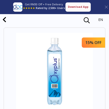
Get RM30 Off + Free Delivery
Download App
★★★★★
Rated by 2,500+ Users
EN
15% OFF