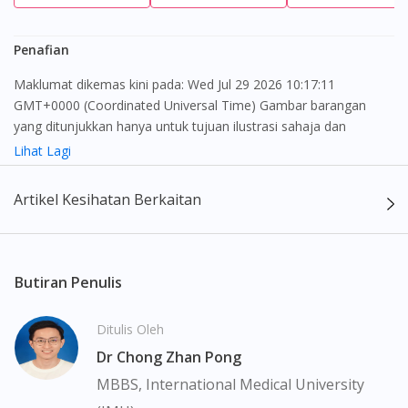
Penafian
Maklumat dikemas kini pada: Wed Jul 29 2026 10:17:11
GMT+0000 (Coordinated Universal Time) Gambar barangan
yang ditunjukkan hanya untuk tujuan ilustrasi sahaja dan
mungkin tidak seperti produk yang sebenar
Lihat Lagi
Kandungan laman web ini adalah bertujuan untuk memberi
Artikel Kesihatan Berkaitan
maklumat sahaja, bagi kegunaan para pengamal perubatan dan
bukan bertujuan sebagai rujukan kepada pengguna untuk
membuat sebarang pembelian atau menggantikan nasihat
seorang pengamal perubatan. Keberkesanan dan kesan
Butiran Penulis
sampingan ubat-ubatan mungkin berbeza dari seorang
pengguna dengan pengguna yang lain. Kami tidak menyarankan
Ditulis Oleh
pengguna untuk membuat diagnosis atau rawatan sendiri.
Dr Chong Zhan Pong
Pesakit haruslah sentiasa mendapatkan nasihat daripada doktor
atau ahli farmasi bertauliah sebelum mengambil atau
MBBS, International Medical University
menggunakan sebarang ubat-ubatan. Isi kandungan laman web