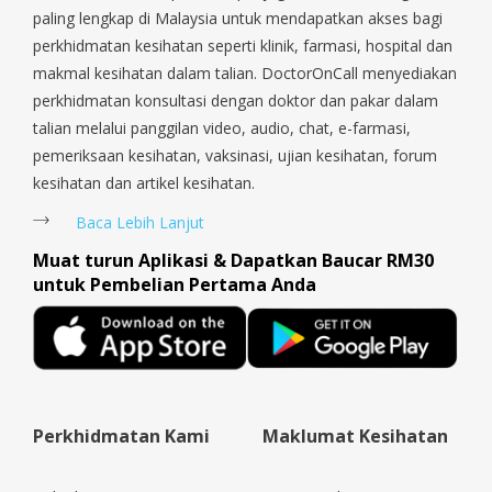
Payoh, Tanjong Pagar, Telok Blangah, Tanglin, Thomson, Tuas,
paling lengkap di Malaysia untuk mendapatkan akses bagi
Tengah, Upper East Coast, Upper Bukit Timah, Upper Thomson,
perkhidmatan kesihatan seperti klinik, farmasi, hospital dan
Woodlands, West Coast, Yishun, Yio Chu Kang.
makmal kesihatan dalam talian. DoctorOnCall menyediakan
perkhidmatan konsultasi dengan doktor dan pakar dalam
talian melalui panggilan video, audio, chat, e-farmasi,
pemeriksaan kesihatan, vaksinasi, ujian kesihatan, forum
kesihatan dan artikel kesihatan.
Baca Lebih Lanjut
Muat turun Aplikasi & Dapatkan Baucar RM30
untuk Pembelian Pertama Anda
Perkhidmatan Kami
Maklumat Kesihatan