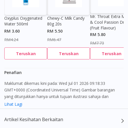
Mr. Throat Extra Min
Oxyplus Oxygenated
Chewy-C Milk Candy
& Cool Passion Dro
Water 500ml
80g 20s
(Fruit Flavour)
RM 3.60
RM 5.50
Visit DoctorOnCall Singapore
RM 5.80
RM4.24
RM6.47
RM7.73
You seem to be shopping from Singapore
Teruskan
Teruskan
Teruskan
You are currently on DoctorOnCall.com.my, our Malaysian
Penafian
site.
Maklumat dikemas kini pada: Wed Jul 01 2026 09:18:33
To serve you better, would you like to head over to
DoctorOnCall Singapore
?
GMT+0000 (Coordinated Universal Time) Gambar barangan
yang ditunjukkan hanya untuk tujuan ilustrasi sahaja dan
mungkin tidak seperti produk yang sebenar
Continue to DoctorOnCall Singapore
Lihat Lagi
No, please do not redirect me
Kandungan laman web ini adalah bertujuan untuk memberi
Artikel Kesihatan Berkaitan
maklumat sahaja, bagi kegunaan para pengamal perubatan dan