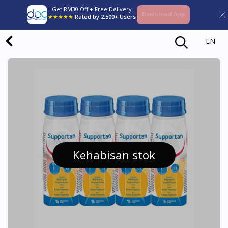
Get RM30 Off + Free Delivery
Download App
★★★★★
Rated by 2,500+ Users
EN
Kehabisan stok