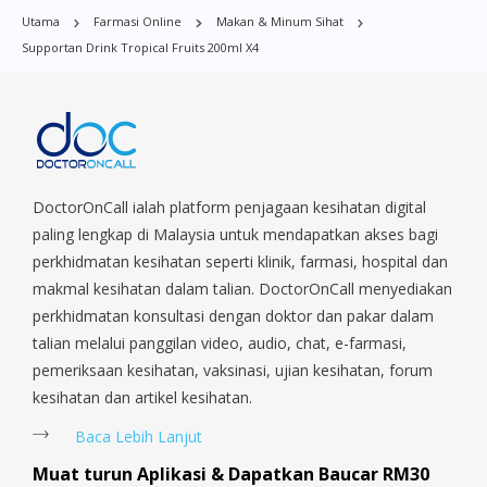
Boon Lay, Central Area, Choa Chu Kang, Clementi, Chinatown,
Utama
Farmasi Online
Makan & Minum Sihat
Commonwealt, City Hall, Clarke Quay, Changi Airport, Changi
Supportan Drink Tropical Fruits 200ml X4
Village, Clementi Park, Dairy Farm, Eunos, East Coast, Farrer
Park, Geylang, Hougang, Harbourfront, Holland, Jurong, Jurong
East, Jurong West, Kallang/ Whampoa, Lim Chu Kang, Marine
Parade, Marina, Macpherson, Mandai, Newton, Novena,
Orchard, Pasir Ris, Punggol, Potong Pasir, Paya Lebar,
Queenstown, Raffles Place, Rochor, River Valley, Sembawang,
Sengkang, Serangoon, Serangoon Rd, Seletar, Tampines, Toa
DoctorOnCall ialah platform penjagaan kesihatan digital
Payoh, Tanjong Pagar, Telok Blangah, Tanglin, Thomson, Tuas,
paling lengkap di Malaysia untuk mendapatkan akses bagi
Tengah, Upper East Coast, Upper Bukit Timah, Upper Thomson,
perkhidmatan kesihatan seperti klinik, farmasi, hospital dan
Woodlands, West Coast, Yishun, Yio Chu Kang.
makmal kesihatan dalam talian. DoctorOnCall menyediakan
perkhidmatan konsultasi dengan doktor dan pakar dalam
talian melalui panggilan video, audio, chat, e-farmasi,
pemeriksaan kesihatan, vaksinasi, ujian kesihatan, forum
kesihatan dan artikel kesihatan.
Baca Lebih Lanjut
Muat turun Aplikasi & Dapatkan Baucar RM30