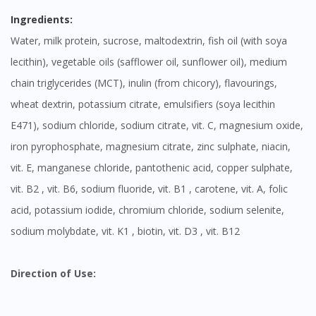
Ingredients:
Water, milk protein, sucrose, maltodextrin, fish oil (with soya
lecithin), vegetable oils (safflower oil, sunflower oil), medium
chain triglycerides (MCT), inulin (from chicory), flavourings,
wheat dextrin, potassium citrate, emulsifiers (soya lecithin
E471), sodium chloride, sodium citrate, vit. C, magnesium oxide,
iron pyrophosphate, magnesium citrate, zinc sulphate, niacin,
vit. E, manganese chloride, pantothenic acid, copper sulphate,
vit. B2 , vit. B6, sodium fluoride, vit. B1 , carotene, vit. A, folic
acid, potassium iodide, chromium chloride, sodium selenite,
sodium molybdate, vit. K1 , biotin, vit. D3 , vit. B12
Direction of Use: