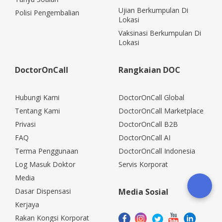
Ujian Berkumpulan Di
Polisi Pengembalian
Lokasi
Vaksinasi Berkumpulan Di
Lokasi
DoctorOnCall
Rangkaian DOC
Hubungi Kami
DoctorOnCall Global
Tentang Kami
DoctorOnCall Marketplace
Privasi
DoctorOnCall B2B
FAQ
DoctorOnCall AI
Terma Penggunaan
DoctorOnCall Indonesia
Log Masuk Doktor
Servis Korporat
Media
Dasar Dispensasi
Media Sosial
Kerjaya
Rakan Kongsi Korporat