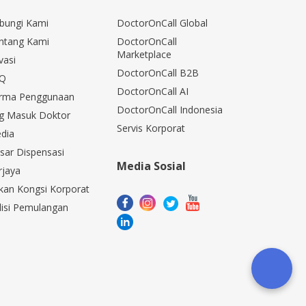
bungi Kami
DoctorOnCall Global
ntang Kami
DoctorOnCall
Marketplace
vasi
DoctorOnCall B2B
Q
DoctorOnCall AI
rma Penggunaan
DoctorOnCall Indonesia
g Masuk Doktor
Servis Korporat
dia
sar Dispensasi
Media Sosial
rjaya
kan Kongsi Korporat
lisi Pemulangan