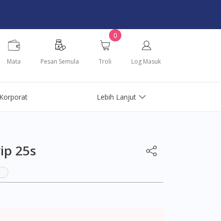
0
Mata
Pesan Semula
Troli
Log Masuk
Korporat
Lebih Lanjut
ip 25s