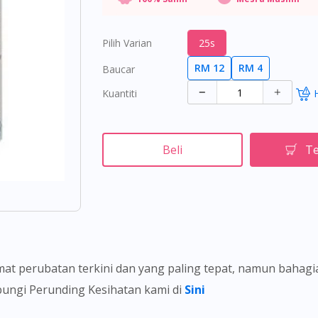
Pilih Varian
25s
RM 12
RM 4
Baucar
Kuantiti
Beli
Te
t perubatan terkini dan yang paling tepat, namun bahag
ubungi Perunding Kesihatan kami di
Sini