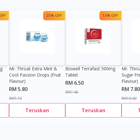
OFF
25% OFF
13% OFF
0g
Mr. Throat Extra Mint &
Biowell Terrafast 500mg
Mr. Thro
Cool Passion Drops (Fruit
Tablet
Sugar Fr
Flavour)
Flavour)
RM 6.50
RM 5.80
RM 7.80
RM7.48
RM7.73
RM10.40
Teruskan
Teruskan