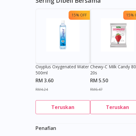
Sering Dibeli Bersama
15% OFF
15% 
Oxyplus Oxygenated Water
Chewy-C Milk Candy 8
500ml
20s
RM 3.60
RM 5.50
RM4.24
RM6.47
Teruskan
Teruskan
Penafian