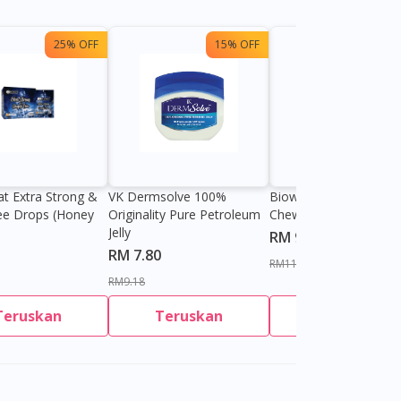
25% OFF
15% OFF
13%
at Extra Strong &
VK Dermsolve 100%
Biowell Zeero 200mg
ee Drops (Honey
Originality Pure Petroleum
Chewable Tablet
Jelly
RM 9.80
RM 7.80
RM11.27
RM9.18
Teruskan
Teruskan
Teruskan