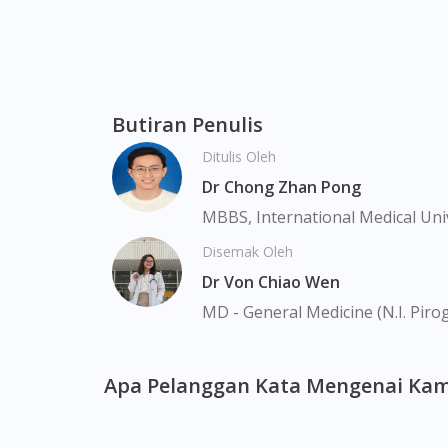
Accu-Chek Active Glu Strip 25s boleh didapa
Merah, Bukit Panjang, Bukit Timah, Boat Qu
Chinatown, Commonwealt, City Hall, Clarke Q
Geylang, Hougang, Harbourfront, Holland, 
Butiran Penulis
Macpherson, Mandai, Newton, Novena, Orchar
Ditulis Oleh
Sembawang, Sengkang, Serangoon, Serangoo
Tengah, Upper East Coast, Upper Bukit Tim
Dr Chong Zhan Pong
MBBS, International Medical Uni
Disemak Oleh
Dr Von Chiao Wen
MD - General Medicine (N.I. Piro
Apa Pelanggan Kata Mengenai Kam