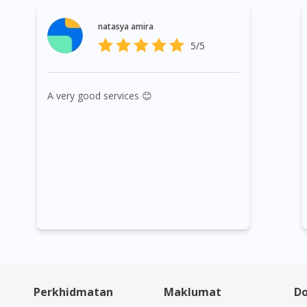
natasya amira
5/5
A very good services 😊
Perkhidmatan
Maklumat
Do