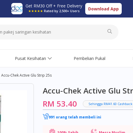
Get RM30 Off + Free Delivery
Download App
★★★★★
Rated by 2,500+ Users
Pusat Kesihatan
Pembelian Pukal
Accu-Chek Active Glu Strip 25s
Accu-Chek Active Glu Str
RM 53.40
Sehingga RM41.60 Cashback
991 orang telah membeli ini
100% Sahih
Mesra Muslim