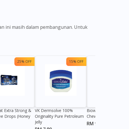
ian ini masih dalam pembangunan. Untuk
25% OFF
15% OFF
13%
at Extra Strong &
VK Dermsolve 100%
Biowell Zeero 200mg
ee Drops (Honey
Originality Pure Petroleum
Chewable Tablet
Jelly
RM 9.80