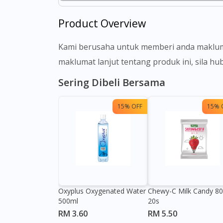
Product Overview
Kami berusaha untuk memberi anda makluma
maklumat lanjut tentang produk ini, sila h
Sering Dibeli Bersama
15% OFF
15% 
Oxyplus Oxygenated Water
Chewy-C Milk Candy 8
500ml
20s
RM 3.60
RM 5.50