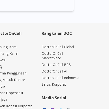
ctorOnCall
Rangkaian DOC
bungi Kami
DoctorOnCall Global
ntang Kami
DoctorOnCall
Marketplace
vasi
DoctorOnCall B2B
Q
DoctorOnCall AI
rma Penggunaan
DoctorOnCall Indonesia
g Masuk Doktor
Servis Korporat
dia
sar Dispensasi
Media Sosial
rjaya
kan Kongsi Korporat