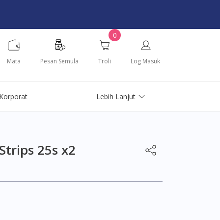
0
Mata
Pesan Semula
Troli
Log Masuk
Korporat
Lebih Lanjut
Strips 25s x2