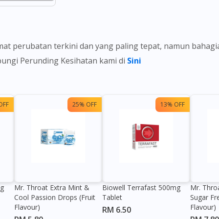
t perubatan terkini dan yang paling tepat, namun bahag
ubungi Perunding Kesihatan kami di
Sini
OFF
25% OFF
13% OFF
0g
Mr. Throat Extra Mint &
Biowell Terrafast 500mg
Mr. Thro
Cool Passion Drops (Fruit
Tablet
Sugar Fr
Flavour)
Flavour)
RM 6.50