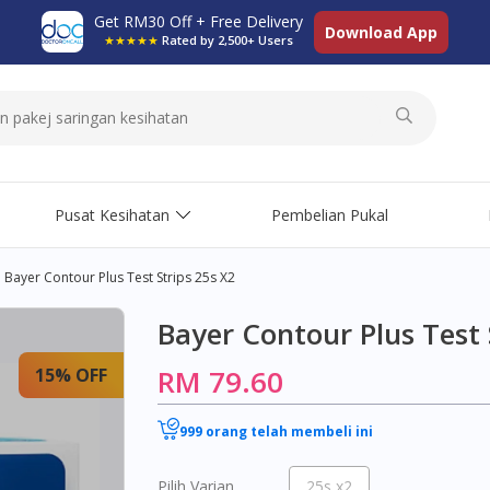
Get RM30 Off + Free Delivery
Download App
★★★★★
Rated by 2,500+ Users
Pusat Kesihatan
Pembelian Pukal
Bayer Contour Plus Test Strips 25s X2
Bayer Contour Plus Test 
RM 79.60
15% OFF
999 orang telah membeli ini
Pilih Varian
25s x2