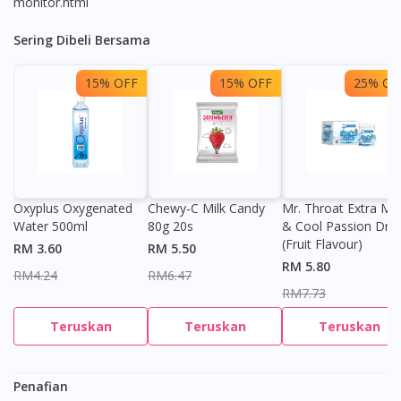
monitor.html
Sering Dibeli Bersama
You seem to be shopping from Singapore
15% OFF
15% OFF
25% OF
You are currently on DoctorOnCall.com.my, our Malaysian
site.
To serve you better, would you like to head over to
DoctorOnCall Singapore
?
Continue to DoctorOnCall Singapore
Oxyplus Oxygenated
Chewy-C Milk Candy
Mr. Throat Extra Min
Water 500ml
80g 20s
& Cool Passion Dro
No, please do not redirect me
(Fruit Flavour)
RM 3.60
RM 5.50
RM 5.80
RM4.24
RM6.47
RM7.73
Teruskan
Teruskan
Teruskan
Penafian