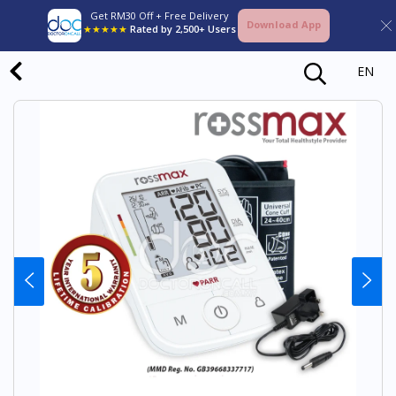
Get RM30 Off + Free Delivery
Download App
★★★★★
Rated by 2,500+ Users
EN