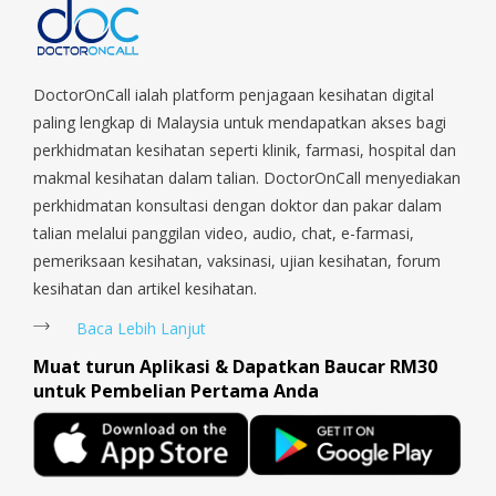
Kallang/ Whampoa, Lim Chu Kang, Marine Parade, Marina,
Macpherson, Mandai, Newton, Novena, Orchard, Pasir Ris,
Punggol, Potong Pasir, Paya Lebar, Queenstown, Raffles Place,
Rochor, River Valley, Sembawang, Sengkang, Serangoon,
DoctorOnCall ialah platform penjagaan kesihatan digital
Serangoon Rd, Seletar, Tampines, Toa Payoh, Tanjong Pagar,
paling lengkap di Malaysia untuk mendapatkan akses bagi
Telok Blangah, Tanglin, Thomson, Tuas, Tengah, Upper East
perkhidmatan kesihatan seperti klinik, farmasi, hospital dan
Coast, Upper Bukit Timah, Upper Thomson, Woodlands, West
makmal kesihatan dalam talian. DoctorOnCall menyediakan
Coast, Yishun, Yio Chu Kang.
perkhidmatan konsultasi dengan doktor dan pakar dalam
talian melalui panggilan video, audio, chat, e-farmasi,
pemeriksaan kesihatan, vaksinasi, ujian kesihatan, forum
kesihatan dan artikel kesihatan.
Baca Lebih Lanjut
Muat turun Aplikasi & Dapatkan Baucar RM30
untuk Pembelian Pertama Anda