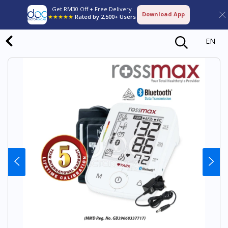
Get RM30 Off + Free Delivery
Download App
★★★★★
Rated by 2,500+ Users
EN