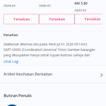
RM 5.80
RM4.24
RM6.47
RM7.73
Teruskan
Teruskan
Teruskan
Penafian
Maklumat dikemas kini pada: Wed Jul 01 2026 09:14:02
GMT+0000 (Coordinated Universal Time) Gambar barangan
yang ditunjukkan hanya untuk tujuan ilustrasi sahaja dan
mungkin tidak seperti produk yang sebenar
Lihat Lagi
Kandungan laman web ini adalah bertujuan untuk memberi
Artikel Kesihatan Berkaitan
maklumat sahaja, bagi kegunaan para pengamal perubatan dan
bukan bertujuan sebagai rujukan kepada pengguna untuk
membuat sebarang pembelian atau menggantikan nasihat
seorang pengamal perubatan. Keberkesanan dan kesan
Butiran Penulis
sampingan ubat-ubatan mungkin berbeza dari seorang
pengguna dengan pengguna yang lain. Kami tidak menyarankan