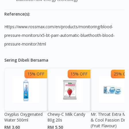
Reference(s):
Visit DoctorOnCall Singapore
https://www.rossmax.com/en/products/monitoring/blood-
pressure-monitors/x5-bt-parr-automatic-bluethooth-blood-
You seem to be shopping from Singapore
pressure-monitor.html
You are currently on DoctorOnCall.com.my, our Malaysian
Sering Dibeli Bersama
site.
To serve you better, would you like to head over to
15% OFF
15% OFF
25% OF
DoctorOnCall Singapore
?
Continue to DoctorOnCall Singapore
No, please do not redirect me
Oxyplus Oxygenated
Chewy-C Milk Candy
Mr. Throat Extra Min
Water 500ml
80g 20s
& Cool Passion Dro
(Fruit Flavour)
RM 3.60
RM 5.50