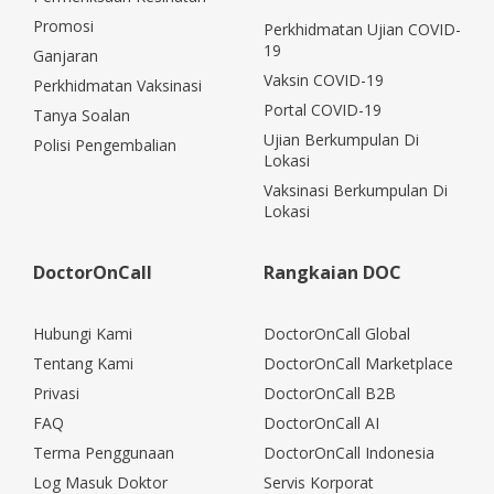
Promosi
Perkhidmatan Ujian COVID-
19
Ganjaran
Vaksin COVID-19
Perkhidmatan Vaksinasi
Portal COVID-19
Tanya Soalan
Ujian Berkumpulan Di
Polisi Pengembalian
Lokasi
Vaksinasi Berkumpulan Di
Lokasi
DoctorOnCall
Rangkaian DOC
Hubungi Kami
DoctorOnCall Global
Tentang Kami
DoctorOnCall Marketplace
Privasi
DoctorOnCall B2B
FAQ
DoctorOnCall AI
Terma Penggunaan
DoctorOnCall Indonesia
Log Masuk Doktor
Servis Korporat