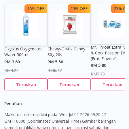
15% OFF
15% OFF
25% OF
Mr. Throat Extra Min
Oxyplus Oxygenated
Chewy-C Milk Candy
& Cool Passion Dro
Water 500ml
80g 20s
(Fruit Flavour)
RM 3.60
RM 5.50
RM 5.80
RM4.24
RM6.47
RM7.73
Teruskan
Teruskan
Teruskan
Penafian
Maklumat dikemas kini pada: Wed Jul 01 2026 09:20:27
GMT+0000 (Coordinated Universal Time) Gambar barangan
yang ditunjukkan hanya untuk tujuan ilustrasi sahaja dan