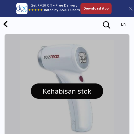
Get RM30 Off + Free Delivery
Download App
★★★★★
Rated by 2,500+ Users
EN
Kehabisan stok