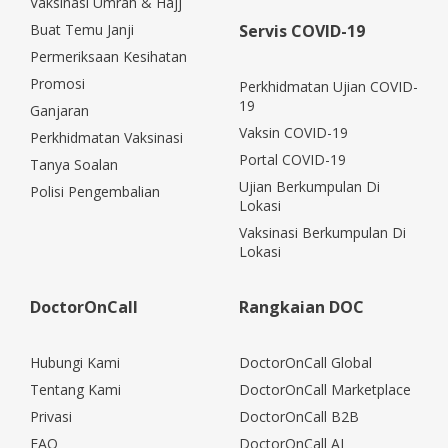
Vaksinasi Umrah & Hajj
Buat Temu Janji
Servis COVID-19
Permeriksaan Kesihatan
Promosi
Perkhidmatan Ujian COVID-
19
Ganjaran
Vaksin COVID-19
Perkhidmatan Vaksinasi
Portal COVID-19
Tanya Soalan
Ujian Berkumpulan Di
Polisi Pengembalian
Lokasi
Vaksinasi Berkumpulan Di
Lokasi
DoctorOnCall
Rangkaian DOC
Hubungi Kami
DoctorOnCall Global
Tentang Kami
DoctorOnCall Marketplace
Privasi
DoctorOnCall B2B
FAQ
DoctorOnCall AI