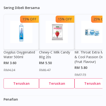
Sering Dibeli Bersama
15% OFF
15% OFF
25% OF
Visit DoctorOnCall Singapore
Oxyplus Oxygenated
Chewy-C Milk Candy
Mr. Throat Extra Min
Water 500ml
80g 20s
& Cool Passion Dro
(Fruit Flavour)
You seem to be shopping from Singapore
RM 3.60
RM 5.50
RM 5.80
RM4.24
RM6.47
RM7.73
You are currently on DoctorOnCall.com.my, our Malaysian
site.
Teruskan
Teruskan
Teruskan
To serve you better, would you like to head over to
DoctorOnCall Singapore
?
Penafian
Continue to DoctorOnCall Singapore