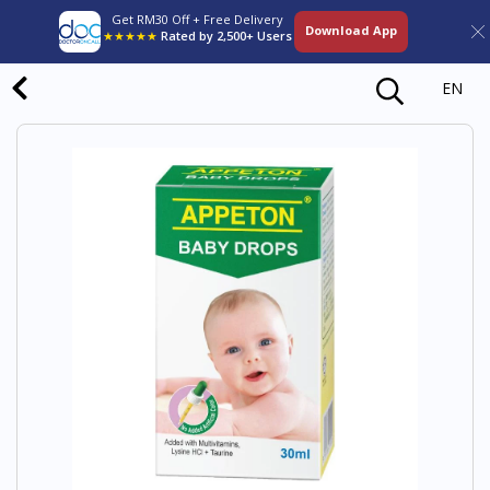
Get RM30 Off + Free Delivery
Download App
★★★★★
Rated by 2,500+ Users
EN