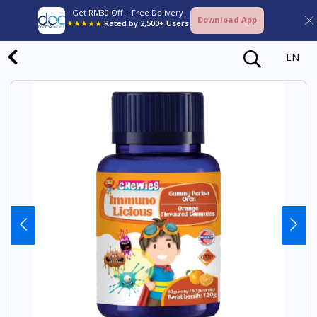
Get RM30 Off + Free Delivery
Download App
★★★★★
Rated by 2,500+ Users
EN