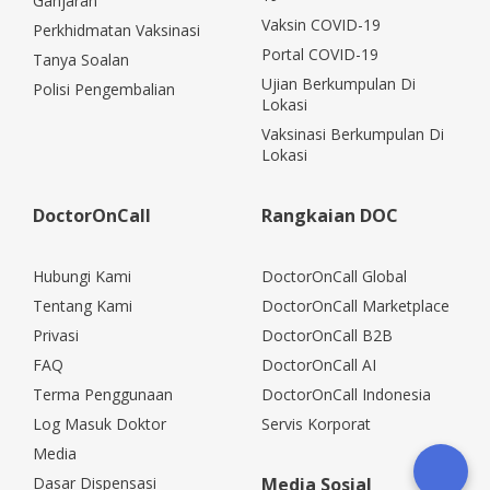
Ganjaran
Vaksin COVID-19
Perkhidmatan Vaksinasi
Portal COVID-19
Tanya Soalan
Ujian Berkumpulan Di
Polisi Pengembalian
Lokasi
Vaksinasi Berkumpulan Di
Lokasi
DoctorOnCall
Rangkaian DOC
Hubungi Kami
DoctorOnCall Global
Tentang Kami
DoctorOnCall Marketplace
Privasi
DoctorOnCall B2B
FAQ
DoctorOnCall AI
Terma Penggunaan
DoctorOnCall Indonesia
Log Masuk Doktor
Servis Korporat
Media
Dasar Dispensasi
Media Sosial