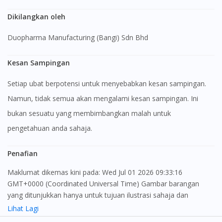
Dikilangkan oleh
Duopharma Manufacturing (Bangi) Sdn Bhd
Kesan Sampingan
Setiap ubat berpotensi untuk menyebabkan kesan sampingan.
Namun, tidak semua akan mengalami kesan sampingan. Ini
bukan sesuatu yang membimbangkan malah untuk
pengetahuan anda sahaja.
Penafian
Maklumat dikemas kini pada: Wed Jul 01 2026 09:33:16
GMT+0000 (Coordinated Universal Time) Gambar barangan
yang ditunjukkan hanya untuk tujuan ilustrasi sahaja dan
mungkin tidak seperti produk yang sebenar
Lihat Lagi