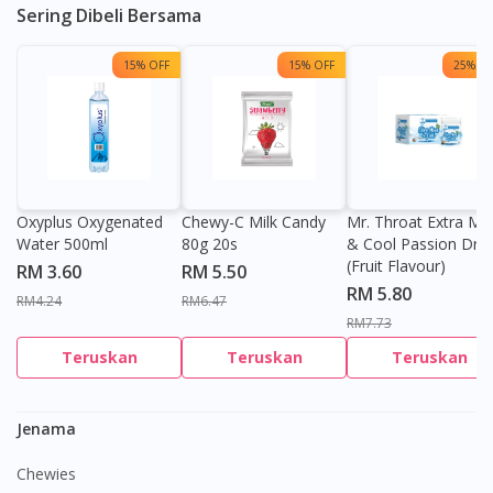
Sering Dibeli Bersama
15% OFF
15% OFF
25% OF
Oxyplus Oxygenated
Chewy-C Milk Candy
Mr. Throat Extra Min
Water 500ml
80g 20s
& Cool Passion Dro
(Fruit Flavour)
RM 3.60
RM 5.50
RM 5.80
RM4.24
RM6.47
RM7.73
Teruskan
Teruskan
Teruskan
Jenama
Chewies