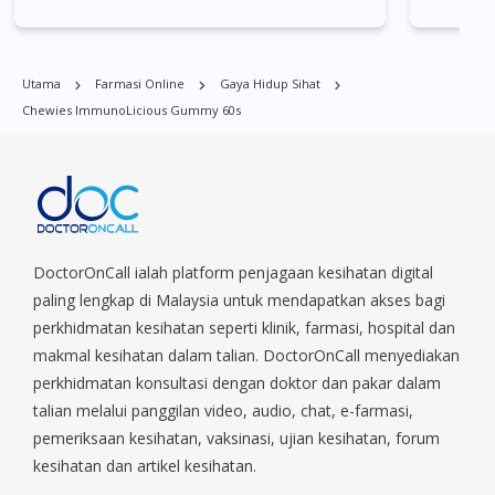
Bishan, Bukit Batok, Bukit Merah, Bukit Panjang, Bukit Timah,
Boat Quay, Buona Vista, Beach Road, Bugis, Balestier, Boon
Lay, Central Area, Choa Chu Kang, Clementi, Chinatown,
Utama
Farmasi Online
Gaya Hidup Sihat
Commonwealt, City Hall, Clarke Quay, Changi Airport, Changi
Chewies ImmunoLicious Gummy 60s
Village, Clementi Park, Dairy Farm, Eunos, East Coast, Farrer
Park, Geylang, Hougang, Harbourfront, Holland, Jurong, Jurong
East, Jurong West, Kallang/ Whampoa, Lim Chu Kang, Marine
Parade, Marina, Macpherson, Mandai, Newton, Novena,
Orchard, Pasir Ris, Punggol, Potong Pasir, Paya Lebar,
Queenstown, Raffles Place, Rochor, River Valley, Sembawang,
Sengkang, Serangoon, Serangoon Rd, Seletar, Tampines, Toa
DoctorOnCall ialah platform penjagaan kesihatan digital
Payoh, Tanjong Pagar, Telok Blangah, Tanglin, Thomson, Tuas,
paling lengkap di Malaysia untuk mendapatkan akses bagi
Tengah, Upper East Coast, Upper Bukit Timah, Upper Thomson,
perkhidmatan kesihatan seperti klinik, farmasi, hospital dan
Woodlands, West Coast, Yishun, Yio Chu Kang.
makmal kesihatan dalam talian. DoctorOnCall menyediakan
perkhidmatan konsultasi dengan doktor dan pakar dalam
talian melalui panggilan video, audio, chat, e-farmasi,
pemeriksaan kesihatan, vaksinasi, ujian kesihatan, forum
kesihatan dan artikel kesihatan.