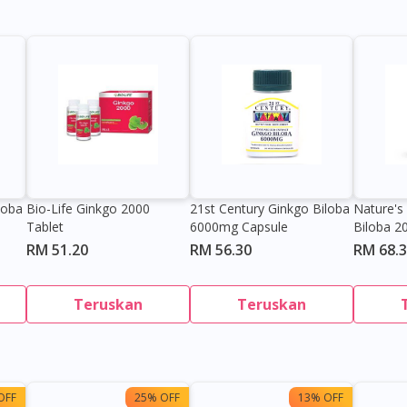
loba
Bio-Life Ginkgo 2000
21st Century Ginkgo Biloba
Nature's
Tablet
6000mg Capsule
Biloba 2
RM 51.20
RM 56.30
RM 68.
Teruskan
Teruskan
OFF
25% OFF
13% OFF