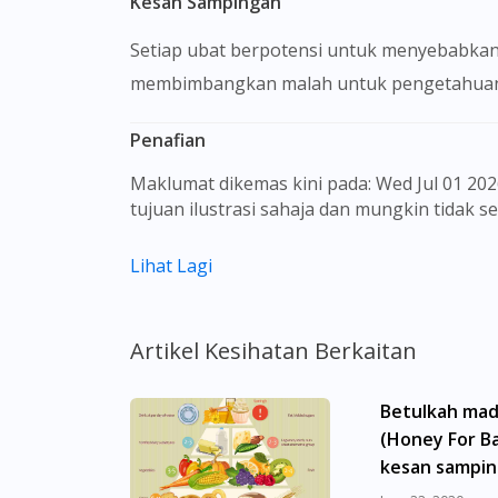
Kesan Sampingan
Setiap ubat berpotensi untuk menyebabkan
membimbangkan malah untuk pengetahuan 
Penafian
Maklumat dikemas kini pada: Wed Jul 01 2026 09:24:26 GMT+0000 (Coordinated Universal Time) Gambar barangan yang ditunjukkan hanya untuk
tujuan ilustrasi sahaja dan mungkin tidak 
Kandungan laman web ini adalah bertujuan
Lihat Lagi
sebagai rujukan kepada pengguna untuk m
dan kesan sampingan ubat-ubatan mungkin
untuk membuat diagnosis atau rawatan sendi
Artikel Kesihatan Berkaitan
sebelum mengambil atau menggunakan seba
aspek tentang ubat-ubatan yang berkenaan
Betulkah mad
menggantikannya.
(Honey For Ba
Pemberian ubat-ubatan yang memerlukan pre
kesan sampi
yang berdaftar di bawah Majlis Perubatan 