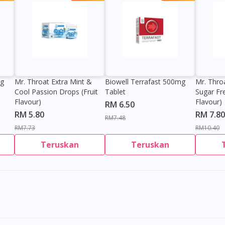
0g
Mr. Throat Extra Mint &
Biowell Terrafast 500mg
Mr. Thro
Cool Passion Drops (Fruit
Tablet
Sugar Fr
Flavour)
Flavour)
RM 6.50
RM 5.80
RM 7.80
RM7.48
RM7.73
RM10.40
Teruskan
Teruskan
Visit DoctorOnCall Singapore
You seem to be shopping from Singapore