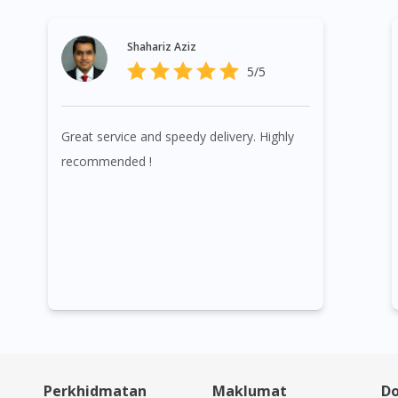
Shahariz Aziz
5/5
Great service and speedy delivery. Highly
recommended !
Perkhidmatan
Maklumat
Do