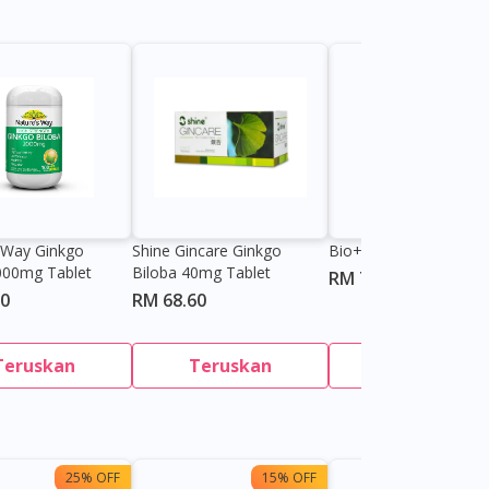
 Way Ginkgo
Shine Gincare Ginkgo
Bio+ Ginkgo Biloba Ta
000mg Tablet
Biloba 40mg Tablet
RM 77.60
30
RM 68.60
Teruskan
Teruskan
Teruskan
25% OFF
15% OFF
13%