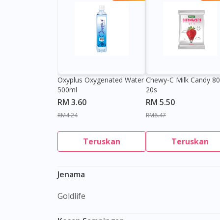
Oxyplus Oxygenated Water
Chewy-C Milk Candy 8
500ml
20s
RM 3.60
RM 5.50
RM4.24
RM6.47
Teruskan
Teruskan
Jenama
Goldlife