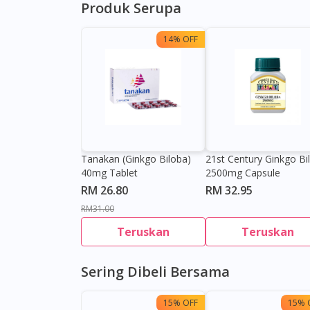
Produk Serupa
14% OFF
Tanakan (Ginkgo Biloba)
21st Century Ginkgo Bi
40mg Tablet
2500mg Capsule
RM 26.80
RM 32.95
RM31.00
Teruskan
Teruskan
Sering Dibeli Bersama
15% OFF
15% 