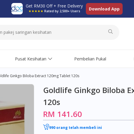
Get RM30 Off + Free Delivery
Download App
★★★★★
Rated by 2,500+ Users
Pusat Kesihatan
Pembelian Pukal
ldlife Ginkgo Biloba Extract 120mg Tablet 120s
Goldlife Ginkgo Biloba 
120s
RM 141.60
990 orang telah membeli ini