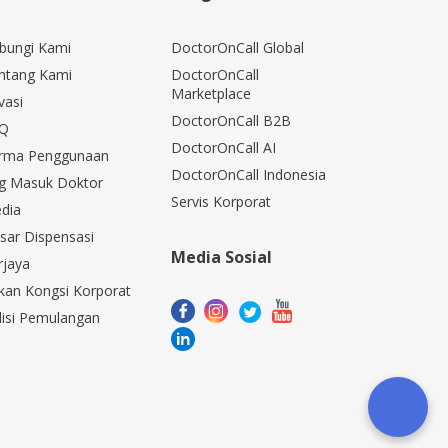
bungi Kami
DoctorOnCall Global
ntang Kami
DoctorOnCall
Marketplace
vasi
DoctorOnCall B2B
Q
DoctorOnCall AI
rma Penggunaan
DoctorOnCall Indonesia
g Masuk Doktor
Servis Korporat
dia
sar Dispensasi
Media Sosial
rjaya
kan Kongsi Korporat
lisi Pemulangan