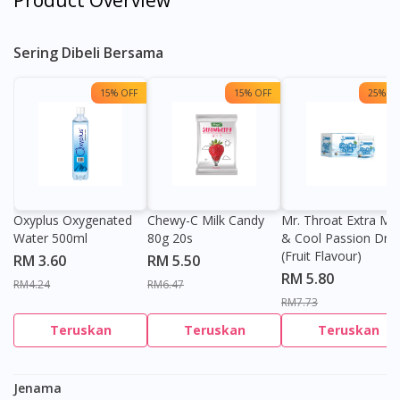
Product Overview
Sering Dibeli Bersama
15% OFF
15% OFF
25% OF
Oxyplus Oxygenated
Chewy-C Milk Candy
Mr. Throat Extra Min
Water 500ml
80g 20s
& Cool Passion Dro
(Fruit Flavour)
RM 3.60
RM 5.50
RM 5.80
RM4.24
RM6.47
RM7.73
Teruskan
Teruskan
Teruskan
Jenama