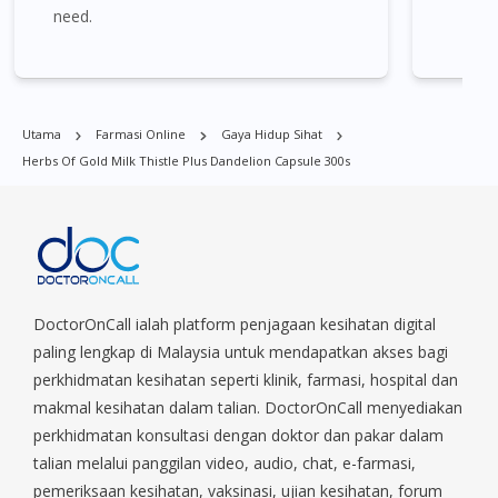
Herbs Of Gold Milk Thistle Plus Dandelion Capsule 300s boleh
need.
didapati di banyak tempat di Singapura. Ang Mo Kio, Alexandra,
Admiralty, Bedok, Bishan, Bukit Batok, Bukit Merah, Bukit
Panjang, Bukit Timah, Boat Quay, Buona Vista, Beach Road,
Bugis, Balestier, Boon Lay, Central Area, Choa Chu Kang,
Utama
Farmasi Online
Gaya Hidup Sihat
Clementi, Chinatown, Commonwealt, City Hall, Clarke Quay,
Herbs Of Gold Milk Thistle Plus Dandelion Capsule 300s
Changi Airport, Changi Village, Clementi Park, Dairy Farm,
Eunos, East Coast, Farrer Park, Geylang, Hougang,
Harbourfront, Holland, Jurong, Jurong East, Jurong West,
Kallang/ Whampoa, Lim Chu Kang, Marine Parade, Marina,
Macpherson, Mandai, Newton, Novena, Orchard, Pasir Ris,
Punggol, Potong Pasir, Paya Lebar, Queenstown, Raffles Place,
Rochor, River Valley, Sembawang, Sengkang, Serangoon,
DoctorOnCall ialah platform penjagaan kesihatan digital
Serangoon Rd, Seletar, Tampines, Toa Payoh, Tanjong Pagar,
paling lengkap di Malaysia untuk mendapatkan akses bagi
Telok Blangah, Tanglin, Thomson, Tuas, Tengah, Upper East
perkhidmatan kesihatan seperti klinik, farmasi, hospital dan
Coast, Upper Bukit Timah, Upper Thomson, Woodlands, West
makmal kesihatan dalam talian. DoctorOnCall menyediakan
Coast, Yishun, Yio Chu Kang.
perkhidmatan konsultasi dengan doktor dan pakar dalam
talian melalui panggilan video, audio, chat, e-farmasi,
pemeriksaan kesihatan, vaksinasi, ujian kesihatan, forum