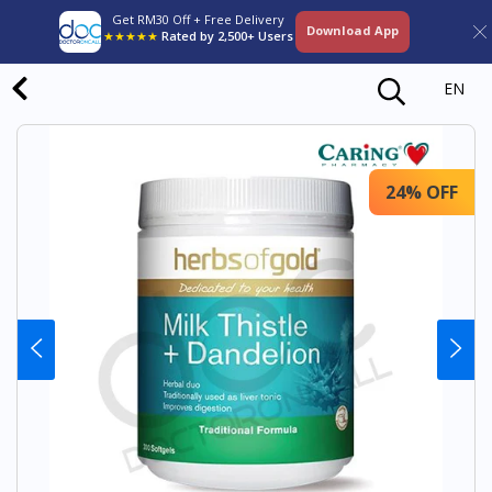
Get RM30 Off + Free Delivery
Download App
★★★★★
Rated by 2,500+ Users
EN
24% OFF