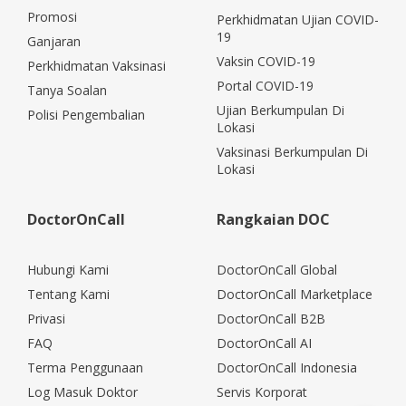
Promosi
Perkhidmatan Ujian COVID-
19
Ganjaran
Vaksin COVID-19
Perkhidmatan Vaksinasi
Portal COVID-19
Tanya Soalan
Ujian Berkumpulan Di
Polisi Pengembalian
Lokasi
Vaksinasi Berkumpulan Di
Lokasi
DoctorOnCall
Rangkaian DOC
Hubungi Kami
DoctorOnCall Global
Tentang Kami
DoctorOnCall Marketplace
Privasi
DoctorOnCall B2B
FAQ
DoctorOnCall AI
Terma Penggunaan
DoctorOnCall Indonesia
Log Masuk Doktor
Servis Korporat