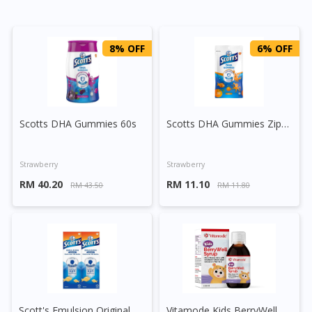
8% OFF
6% OFF
Scotts DHA Gummies 60s
Scotts DHA Gummies Zipper Pack 15s
Strawberry
Strawberry
RM 40.20
RM 11.10
RM 43.50
RM 11.80
Scott's Emulsion Original
Vitamode Kids BerryWell Syrup