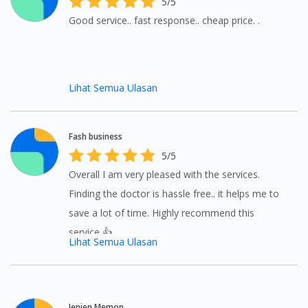
5/5
To serve you better, would you like to head over to
Good service.. fast response.. cheap price. .
DoctorOnCall Singapore
?
Continue to DoctorOnCall Singapore
Lihat Semua Ulasan
No, please do not redirect me
Fash business
5/5
Overall I am very pleased with the services.
Finding the doctor is hassle free.. it helps me to
save a lot of time. Highly recommend this
service 👍
Lihat Semua Ulasan
Jenjen Memon