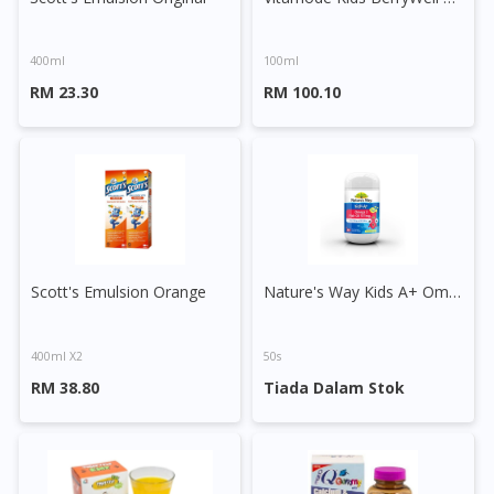
400ml
100ml
RM 23.30
RM 100.10
Scott's Emulsion Orange
Nature's Way Kids A+ Omega Fish Oil Tablet
400ml X2
50s
RM 38.80
Tiada Dalam Stok