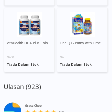
VitaHealth DHA Plus Colostrum Chewable Tablet
One Q Gummy with Omega 3
60s X2
60s
Tiada Dalam Stok
Tiada Dalam Stok
Visit DoctorOnCall Singapore
Ulasan (923)
You seem to be shopping from Singapore
Grace Choo
You are currently on DoctorOnCall.com.my, our Malaysian
site.