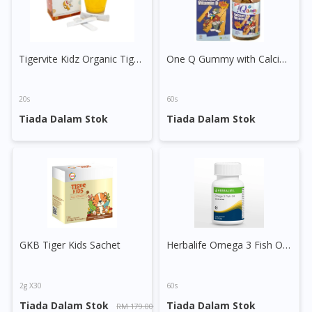
Tigervite Kidz Organic Tiger Milk Mushroom (Passion Fruit)
One Q Gummy with Calcium & Vitamin D
20s
60s
Tiada Dalam Stok
Tiada Dalam Stok
GKB Tiger Kids Sachet
Herbalife Omega 3 Fish Oil with EPA & DHA Softgel
2g X30
60s
Tiada Dalam Stok
Tiada Dalam Stok
RM 179.00