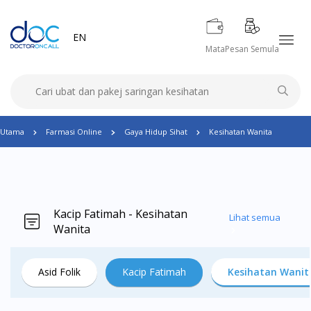
EN
Mata
Pesan Semula
Utama
Farmasi Online
Gaya Hidup Sihat
Kesihatan Wanita
Kacip Fatimah - Kesihatan
Lihat semua
Wanita
Asid Folik
Kacip Fatimah
Kesihatan Wanit