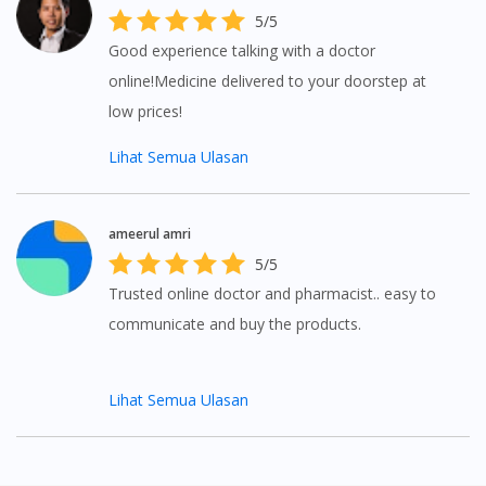
5/5
Good experience talking with a doctor
Visit DoctorOnCall Singapore
online!Medicine delivered to your doorstep at
low prices!
You seem to be shopping from Singapore
Lihat Semua Ulasan
You are currently on DoctorOnCall.com.my, our Malaysian
site.
ameerul amri
5/5
To serve you better, would you like to head over to
DoctorOnCall Singapore
?
Trusted online doctor and pharmacist.. easy to
communicate and buy the products.
Continue to DoctorOnCall Singapore
No, please do not redirect me
Lihat Semua Ulasan