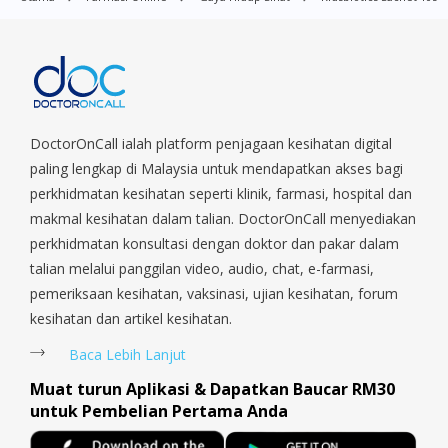
Village, Clementi Park, Dairy Farm, Eunos, East Coast, Farrer
Park, Geylang, Hougang, Harbourfront, Holland, Jurong, Jurong
East, Jurong West, Kallang/ Whampoa, Lim Chu Kang, Marine
Parade, Marina, Macpherson, Mandai, Newton, Novena,
Orchard, Pasir Ris, Punggol, Potong Pasir, Paya Lebar,
Queenstown, Raffles Place, Rochor, River Valley, Sembawang,
Sengkang, Serangoon, Serangoon Rd, Seletar, Tampines, Toa
DoctorOnCall ialah platform penjagaan kesihatan digital
Payoh, Tanjong Pagar, Telok Blangah, Tanglin, Thomson, Tuas,
paling lengkap di Malaysia untuk mendapatkan akses bagi
Tengah, Upper East Coast, Upper Bukit Timah, Upper Thomson,
perkhidmatan kesihatan seperti klinik, farmasi, hospital dan
Woodlands, West Coast, Yishun, Yio Chu Kang.
makmal kesihatan dalam talian. DoctorOnCall menyediakan
perkhidmatan konsultasi dengan doktor dan pakar dalam
talian melalui panggilan video, audio, chat, e-farmasi,
pemeriksaan kesihatan, vaksinasi, ujian kesihatan, forum
kesihatan dan artikel kesihatan.
Baca Lebih Lanjut
Muat turun Aplikasi & Dapatkan Baucar RM30
untuk Pembelian Pertama Anda