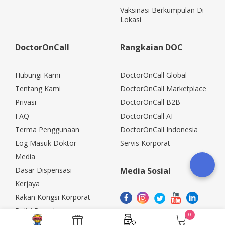
Vaksinasi Berkumpulan Di
Lokasi
DoctorOnCall
Rangkaian DOC
Hubungi Kami
DoctorOnCall Global
Tentang Kami
DoctorOnCall Marketplace
Privasi
DoctorOnCall B2B
FAQ
DoctorOnCall AI
Terma Penggunaan
DoctorOnCall Indonesia
Log Masuk Doktor
Servis Korporat
Media
Dasar Dispensasi
Media Sosial
Kerjaya
Rakan Kongsi Korporat
Polisi Pemulangan
0