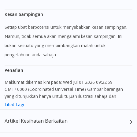
Kesan Sampingan
Setiap ubat berpotensi untuk menyebabkan kesan sampingan.
Namun, tidak semua akan mengalami kesan sampingan. Ini
bukan sesuatu yang membimbangkan malah untuk
pengetahuan anda sahaja.
Penafian
Maklumat dikemas kini pada: Wed Jul 01 2026 09:22:59
GMT+0000 (Coordinated Universal Time) Gambar barangan
yang ditunjukkan hanya untuk tujuan ilustrasi sahaja dan
mungkin tidak seperti produk yang sebenar
Lihat Lagi
Kandungan laman web ini adalah bertujuan untuk memberi
Artikel Kesihatan Berkaitan
maklumat sahaja, bagi kegunaan para pengamal perubatan dan
bukan bertujuan sebagai rujukan kepada pengguna untuk