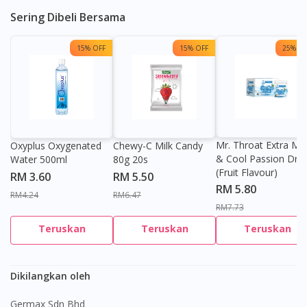
Sering Dibeli Bersama
15% OFF
15% OFF
25% OF
Mr. Throat Extra Min
Oxyplus Oxygenated
Chewy-C Milk Candy
& Cool Passion Dro
Water 500ml
80g 20s
(Fruit Flavour)
RM 3.60
RM 5.50
RM 5.80
RM4.24
RM6.47
RM7.73
Teruskan
Teruskan
Teruskan
Dikilangkan oleh
Germax Sdn Bhd