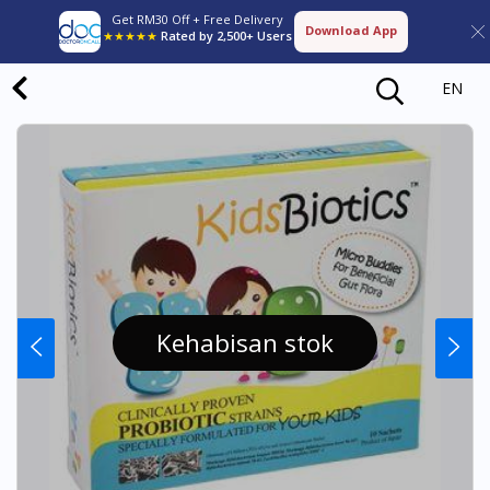
Get RM30 Off + Free Delivery
Download App
★★★★★
Rated by 2,500+ Users
EN
Kehabisan stok