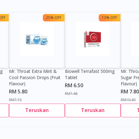
OFF
25% OFF
13% OFF
0g
Mr. Throat Extra Mint &
Biowell Terrafast 500mg
Mr. Thro
Cool Passion Drops (Fruit
Tablet
Sugar Fr
Flavour)
Flavour)
RM 6.50
RM 5.80
RM 7.80
RM7.48
RM7.73
RM10.40
Teruskan
Teruskan