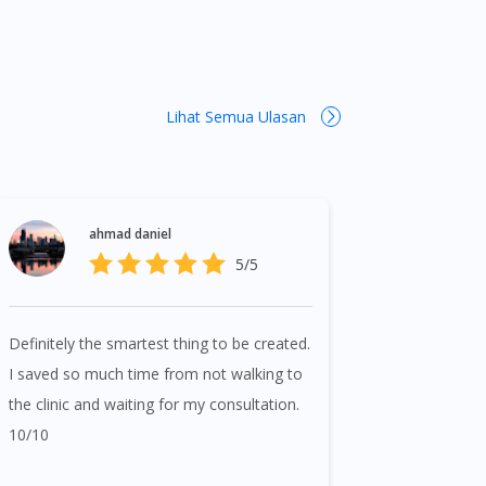
ueenstown, Raffles Place, Rochor, River
r, Telok Blangah, Tanglin, Thomson, Tuas,
hu Kang.
Lihat Semua Ulasan
ahmad daniel
5/5
Definitely the smartest thing to be created.
I saved so much time from not walking to
the clinic and waiting for my consultation.
10/10