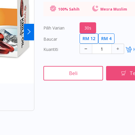
100% Sahih
Mesra Muslim
Pilih Varian
30s
RM 12
RM 4
Baucar
Kuantiti
Beli
Te