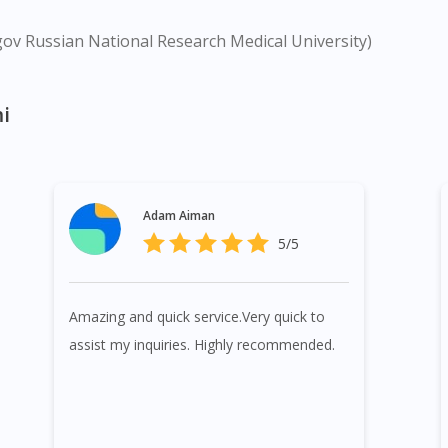
, Orchard, Pasir Ris, Punggol, Potong Pasir, Paya Lebar, Q
erangoon Rd, Seletar, Tampines, Toa Payoh, Tanjong Paga
gov Russian National Research Medical University)
ah, Upper Thomson, Woodlands, West Coast, Yishun, Yio C
i
Adam Aiman
5/5
Amazing and quick service.Very quick to
assist my inquiries. Highly recommended.