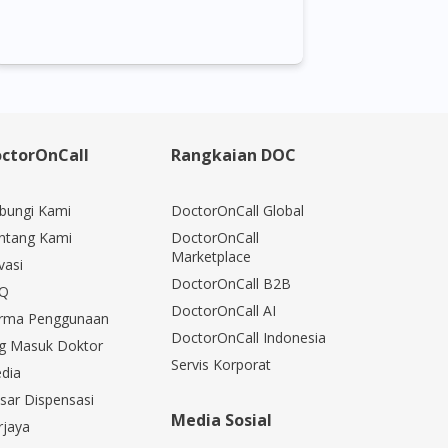
ctorOnCall
Rangkaian DOC
bungi Kami
DoctorOnCall Global
ntang Kami
DoctorOnCall
Marketplace
vasi
DoctorOnCall B2B
Q
DoctorOnCall AI
rma Penggunaan
DoctorOnCall Indonesia
g Masuk Doktor
Servis Korporat
dia
sar Dispensasi
Media Sosial
rjaya