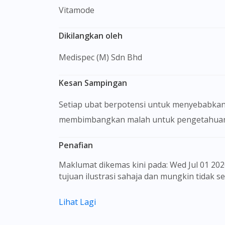
Vitamode
Dikilangkan oleh
Medispec (M) Sdn Bhd
Kesan Sampingan
Setiap ubat berpotensi untuk menyebabkan
membimbangkan malah untuk pengetahuan 
Penafian
Maklumat dikemas kini pada: Wed Jul 01 2026 09:33:08 GMT+0000 (Coordinated Universal Time) Gambar barangan yang ditunjukkan hanya untuk
tujuan ilustrasi sahaja dan mungkin tidak 
Kandungan laman web ini adalah bertujuan
Lihat Lagi
sebagai rujukan kepada pengguna untuk m
dan kesan sampingan ubat-ubatan mungkin