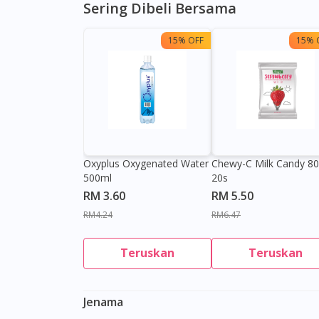
Sering Dibeli Bersama
15% OFF
15% 
Oxyplus Oxygenated Water
Chewy-C Milk Candy 8
500ml
20s
RM 3.60
RM 5.50
RM4.24
RM6.47
Teruskan
Teruskan
Jenama