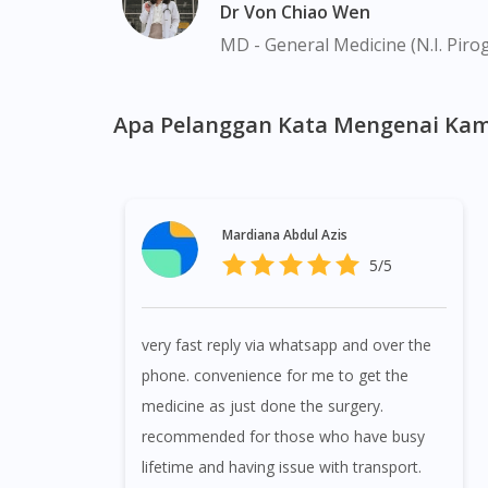
Marina, Macpherson, Mandai, Newton, Novena
Dr Von Chiao Wen
Valley, Sembawang, Sengkang, Serangoon, S
MD - General Medicine (N.I. Piro
Tengah, Upper East Coast, Upper Bukit Tim
Apa Pelanggan Kata Mengenai Kam
Mardiana Abdul Azis
5/5
very fast reply via whatsapp and over the
phone. convenience for me to get the
medicine as just done the surgery.
recommended for those who have busy
lifetime and having issue with transport.