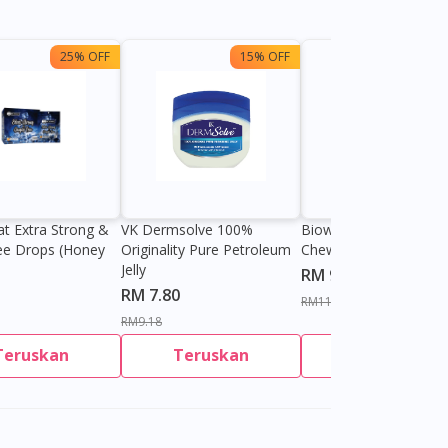
25% OFF
15% OFF
13%
at Extra Strong &
VK Dermsolve 100%
Biowell Zeero 200mg
ee Drops (Honey
Originality Pure Petroleum
Chewable Tablet
Jelly
RM 9.80
RM 7.80
RM11.27
RM9.18
Teruskan
Teruskan
Teruskan