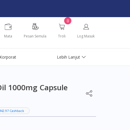
0
Mata
Pesan Semula
Troli
Log Masuk
Korporat
Lebih Lanjut
Oil 1000mg Capsule
M42.97 Cashback