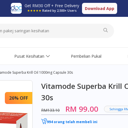
Get RM30 Off + Free Delivery
Download App
★★★★★
Rated by 2,500+ Users
Pusat Kesihatan
Pembelian Pukal
tamode Superba Krill Oil 1000mg Capsule 30s
Vitamode Superba Krill 
30s
26% OFF
RM 99.00
Sehingga R
RM133.10
994 orang telah membeli ini