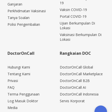
19
Ganjaran
Vaksin COVID-19
Perkhidmatan Vaksinasi
Portal COVID-19
Tanya Soalan
Ujian Berkumpulan Di
Polisi Pengembalian
Lokasi
Vaksinasi Berkumpulan Di
Lokasi
DoctorOnCall
Rangkaian DOC
Hubungi Kami
DoctorOnCall Global
Tentang Kami
DoctorOnCall Marketplace
Privasi
DoctorOnCall B2B
FAQ
DoctorOnCall AI
Terma Penggunaan
DoctorOnCall Indonesia
Log Masuk Doktor
Servis Korporat
Media