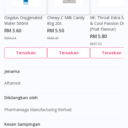
Oxyplus Oxygenated
Chewy-C Milk Candy
Mr. Throat Extra Min
Water 500ml
80g 20s
& Cool Passion Dro
(Fruit Flavour)
RM 3.60
RM 5.50
RM 5.80
RM4.24
RM6.47
RM7.73
Teruskan
Teruskan
Teruskan
Jenama
Aftamed
Dikilangkan oleh
Pharmaniaga Manufacturing Berhad
Kesan Sampingan