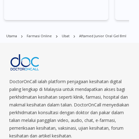
Singapura. Ang Mo Kio, Alexandra, Admiralty, Bedok, Bishan,
Bukit Batok, Bukit Merah, Bukit Panjang, Bukit Timah, Boat
Quay, Buona Vista, Beach Road, Bugis, Balestier, Boon Lay,
Central Area, Choa Chu Kang, Clementi, Chinatown,
Commonwealt, City Hall, Clarke Quay, Changi Airport, Changi
Utama
Farmasi Online
Ubat
Aftamed Junior Oral Gel 8ml
Village, Clementi Park, Dairy Farm, Eunos, East Coast, Farrer
Park, Geylang, Hougang, Harbourfront, Holland, Jurong, Jurong
East, Jurong West, Kallang/ Whampoa, Lim Chu Kang, Marine
Parade, Marina, Macpherson, Mandai, Newton, Novena,
Orchard, Pasir Ris, Punggol, Potong Pasir, Paya Lebar,
Queenstown, Raffles Place, Rochor, River Valley, Sembawang,
Sengkang, Serangoon, Serangoon Rd, Seletar, Tampines, Toa
DoctorOnCall ialah platform penjagaan kesihatan digital
Payoh, Tanjong Pagar, Telok Blangah, Tanglin, Thomson, Tuas,
paling lengkap di Malaysia untuk mendapatkan akses bagi
Tengah, Upper East Coast, Upper Bukit Timah, Upper Thomson,
perkhidmatan kesihatan seperti klinik, farmasi, hospital dan
Woodlands, West Coast, Yishun, Yio Chu Kang.
makmal kesihatan dalam talian. DoctorOnCall menyediakan
perkhidmatan konsultasi dengan doktor dan pakar dalam
talian melalui panggilan video, audio, chat, e-farmasi,
pemeriksaan kesihatan, vaksinasi, ujian kesihatan, forum
kesihatan dan artikel kesihatan.