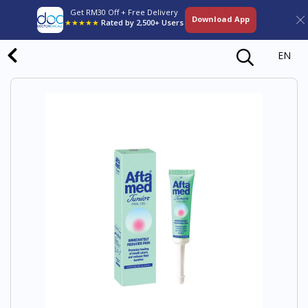
Get RM30 Off + Free Delivery
Download App
★★★★★
Rated by 2,500+ Users
EN