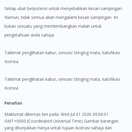
Setiap ubat berpotensi untuk menyebabkan kesan sampingan.
Namun, tidak semua akan mengalami kesan sampingan. Ini
bukan sesuatu yang membimbangkan malah untuk
pengetahuan anda sahaja.
Taklimat penglihatan kabur, sensasi Stinging mata, kalsifikasi
Kornea
Taklimat penglihatan kabur, sensasi Stinging mata, kalsifikasi
Kornea
Penafian
Visit DoctorOnCall Singapore
Maklumat dikemas kini pada: Wed Jul 01 2026 09:00:01
GMT+0000 (Coordinated Universal Time) Gambar barangan
yang ditunjukkan hanya untuk tujuan ilustrasi sahaja dan
You seem to be shopping from Singapore