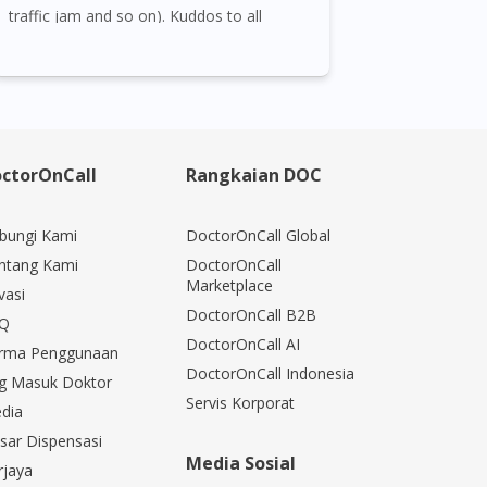
traffic jam and so on). Kuddos to all
available staffs who stay online for us!
ctorOnCall
Rangkaian DOC
bungi Kami
DoctorOnCall Global
ntang Kami
DoctorOnCall
Marketplace
vasi
DoctorOnCall B2B
Q
DoctorOnCall AI
rma Penggunaan
DoctorOnCall Indonesia
g Masuk Doktor
Servis Korporat
dia
sar Dispensasi
Media Sosial
rjaya