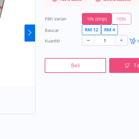
Pilih Varian
10s (strip)
100s
RM 12
RM 4
Baucar
Kuantiti
Beli
Te