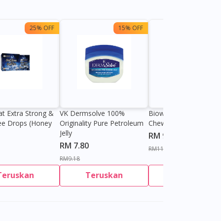
25% OFF
15% OFF
13%
at Extra Strong &
VK Dermsolve 100%
Biowell Zeero 200mg
ee Drops (Honey
Originality Pure Petroleum
Chewable Tablet
Jelly
RM 9.80
RM 7.80
RM11.27
RM9.18
Teruskan
Teruskan
Teruskan