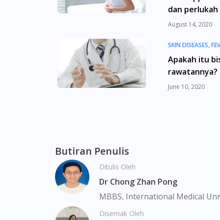
dan perlukah
pembedahan
August 14, 2020
Axcel Paracetamol 500mg Tablet 10s (strip) 
Batok, Bukit Merah, Bukit Panjang, Bukit T
SKIN DISEASES, FE
Clementi, Chinatown, Commonwealt, City Hall
INFLAMMATION, A
Apakah itu bis
Park, Geylang, Hougang, Harbourfront, Hol
INFECTIONS
rawatannya?
Macpherson, Mandai, Newton, Novena, Orchar
June 10, 2020
Sembawang, Sengkang, Serangoon, Serangoo
Tengah, Upper East Coast, Upper Bukit Tim
Butiran Penulis
Ditulis Oleh
Dr Chong Zhan Pong
MBBS, International Medical Uni
Disemak Oleh