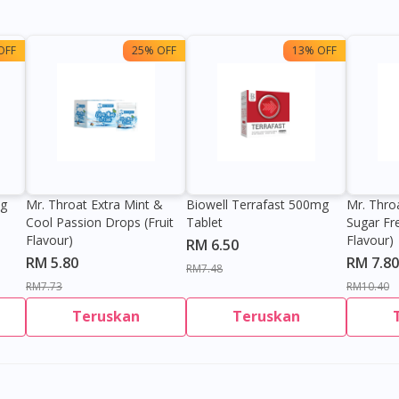
OFF
25% OFF
13% OFF
0g
Mr. Throat Extra Mint &
Biowell Terrafast 500mg
Mr. Thro
Cool Passion Drops (Fruit
Tablet
Sugar Fr
Flavour)
Flavour)
RM 6.50
RM 5.80
RM 7.80
RM7.48
RM7.73
RM10.40
Teruskan
Teruskan