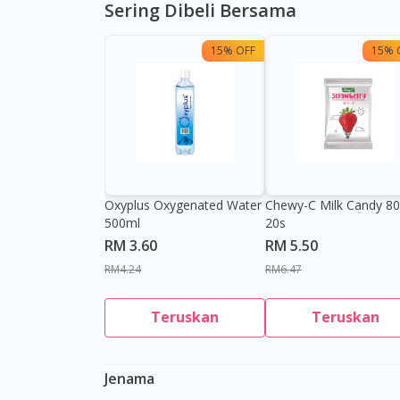
Sering Dibeli Bersama
15% OFF
15% 
Oxyplus Oxygenated Water
Chewy-C Milk Candy 8
500ml
20s
RM 3.60
RM 5.50
RM4.24
RM6.47
Teruskan
Teruskan
Jenama