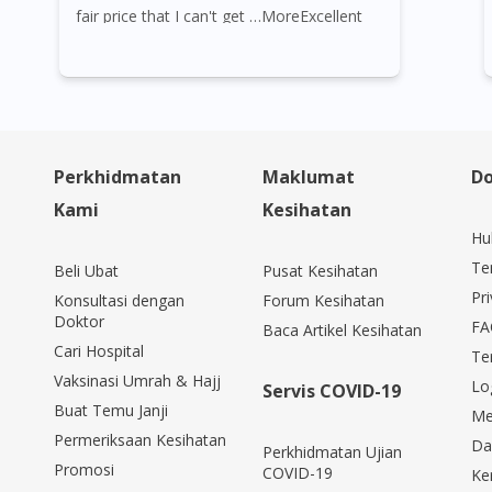
fair price that I can't get …MoreExcellent
services from DoctorOnCall.. very fast
response and very helpful indeed. They
attended my inquiries in details n the
doctor called for immediate prescription.
Very convenient purchase with extremely
Perkhidmatan
Maklumat
Do
fair price that I can't get anywhere else.
Kami
Kesihatan
Thank you so much for the assistance and
Hu
the promotions given. Will always come
Te
Beli Ubat
Pusat Kesihatan
back to DoctorOnCall for next
Pri
Konsultasi dengan
Forum Kesihatan
Doktor
purchase..Herzlichen Dank !! 😘😘😘
FA
Baca Artikel Kesihatan
Cari Hospital
Te
Vaksinasi Umrah & Hajj
Lo
Servis COVID-19
Buat Temu Janji
Me
Permeriksaan Kesihatan
Da
Perkhidmatan Ujian
Promosi
COVID-19
Ke