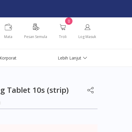
0
Mata
Pesan Semula
Troli
Log Masuk
Korporat
Lebih Lanjut
 Tablet 10s (strip)