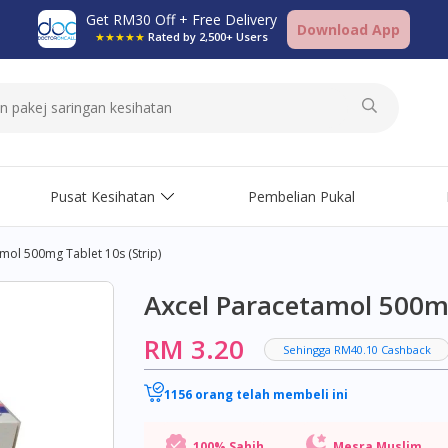
Get RM30 Off + Free Delivery
Download App
★★★★★
Rated by 2,500+ Users
Pusat Kesihatan
Pembelian Pukal
mol 500mg Tablet 10s (strip)
Axcel Paracetamol 500mg
RM 3.20
Sehingga RM40.10 Cashback
1156 orang telah membeli ini
100% Sahih
Mesra Muslim