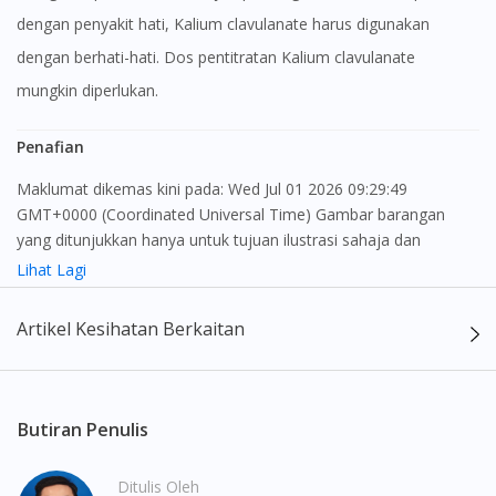
dengan penyakit hati, Kalium clavulanate harus digunakan
dengan berhati-hati. Dos pentitratan Kalium clavulanate
mungkin diperlukan.
Penafian
Maklumat dikemas kini pada: Wed Jul 01 2026 09:29:49
GMT+0000 (Coordinated Universal Time) Gambar barangan
yang ditunjukkan hanya untuk tujuan ilustrasi sahaja dan
mungkin tidak seperti produk yang sebenar
Lihat Lagi
Kandungan laman web ini adalah bertujuan untuk memberi
Artikel Kesihatan Berkaitan
maklumat sahaja, bagi kegunaan para pengamal perubatan dan
bukan bertujuan sebagai rujukan kepada pengguna untuk
membuat sebarang pembelian atau menggantikan nasihat
seorang pengamal perubatan. Keberkesanan dan kesan
Butiran Penulis
sampingan ubat-ubatan mungkin berbeza dari seorang
pengguna dengan pengguna yang lain. Kami tidak menyarankan
Ditulis Oleh
pengguna untuk membuat diagnosis atau rawatan sendiri.