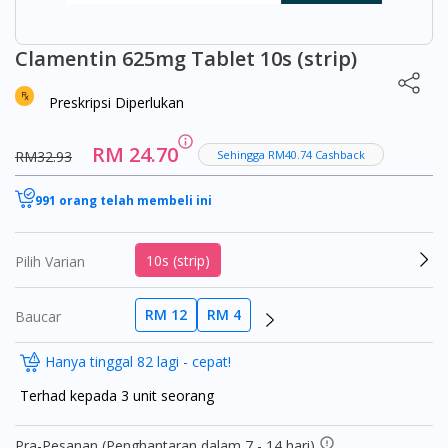
Clamentin 625mg Tablet 10s (strip)
Preskripsi Diperlukan
RM 24.70
RM32.93
Sehingga RM40.74 Cashback
991 orang telah membeli ini
10s (strip)
Pilih Varian
RM 12
RM 4
Baucar
Hanya tinggal 82 lagi - cepat!
Terhad kepada 3 unit seorang
Pra-Pesanan (Penghantaran dalam 7 - 14 hari)