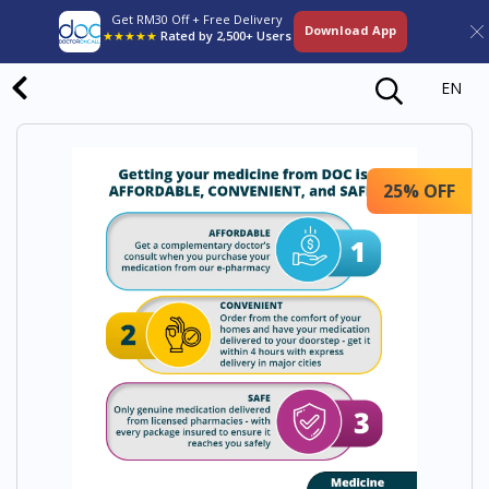
Get RM30 Off + Free Delivery
Download App
★★★★★
Rated by 2,500+ Users
EN
25% OFF