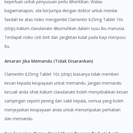
keperluan untuk penyusuan perlu dihentikan. Walau
bagaimanapun, sila berjumpa dengan doktor untuk menilai
Visit DoctorOnCall Singapore
faedah ke atas risiko mengambil Clamentin 625mg Tablet 10s
(strip).Kalium clavulanate dikumuhkan dalam susu ibu manusia.
You seem to be shopping from Singapore
Terdapat risiko cirit-birit dan jangkitan kulat pada bayi menyusu
itu.
You are currently on DoctorOnCall.com.my, our Malaysian
site.
Amaran Jika Memandu (Tidak Disarankan)
To serve you better, would you like to head over to
DoctorOnCall Singapore
?
Clamentin 625mg Tablet 10s (strip) biasanya tidak memberi
kesan kepada keupayaan untuk memandu. Jangan memandu
Continue to DoctorOnCall Singapore
kecuali anda sihat.Kalium clavulanate boleh menyebabkan kesan
No, please do not redirect me
sampingan seperti pening dan sakit kepala, semua yang boleh
menjejaskan keupayaan anda untuk menumpukan perhatian
dan memandu.