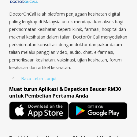
Orchard, Pasir Ris, Punggol, Potong Pasir, Paya Lebar,
Queenstown, Raffles Place, Rochor, River Valley, Sembawang,
DoctorOnCall ialah platform penjagaan kesihatan digital
Sengkang, Serangoon, Serangoon Rd, Seletar, Tampines, Toa
paling lengkap di Malaysia untuk mendapatkan akses bagi
Payoh, Tanjong Pagar, Telok Blangah, Tanglin, Thomson, Tuas,
perkhidmatan kesihatan seperti klinik, farmasi, hospital dan
Tengah, Upper East Coast, Upper Bukit Timah, Upper Thomson,
makmal kesihatan dalam talian. DoctorOnCall menyediakan
Woodlands, West Coast, Yishun, Yio Chu Kang.
perkhidmatan konsultasi dengan doktor dan pakar dalam
talian melalui panggilan video, audio, chat, e-farmasi,
pemeriksaan kesihatan, vaksinasi, ujian kesihatan, forum
kesihatan dan artikel kesihatan.
Baca Lebih Lanjut
Muat turun Aplikasi & Dapatkan Baucar RM30
untuk Pembelian Pertama Anda