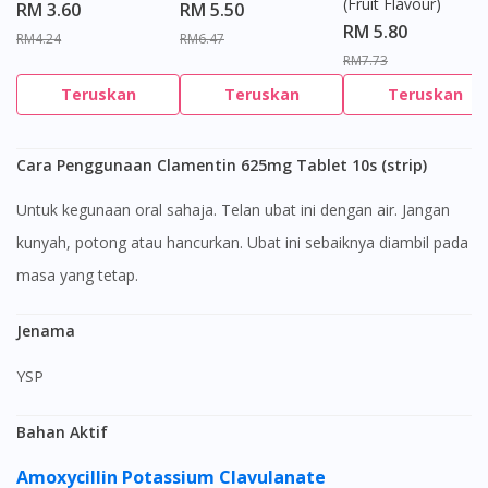
(Fruit Flavour)
RM 3.60
RM 5.50
RM 5.80
RM4.24
RM6.47
RM7.73
Teruskan
Teruskan
Teruskan
Cara Penggunaan Clamentin 625mg Tablet 10s (strip)
Untuk kegunaan oral sahaja. Telan ubat ini dengan air. Jangan
kunyah, potong atau hancurkan. Ubat ini sebaiknya diambil pada
masa yang tetap.
Jenama
YSP
Bahan Aktif
Amoxycillin
Potassium Clavulanate