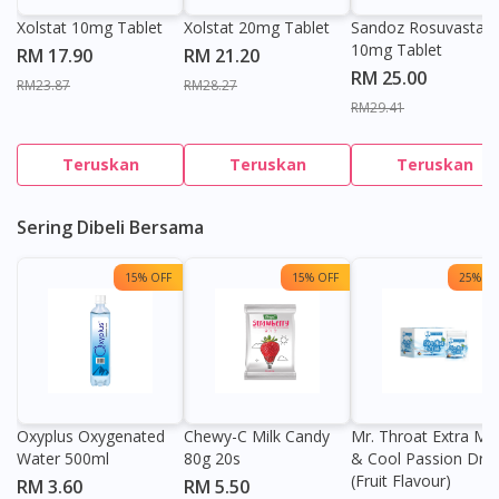
Xolstat 10mg Tablet
Xolstat 20mg Tablet
Sandoz Rosuvastati
10mg Tablet
RM 17.90
RM 21.20
RM 25.00
RM23.87
RM28.27
RM29.41
Teruskan
Teruskan
Teruskan
Sering Dibeli Bersama
15% OFF
15% OFF
25% OF
Oxyplus Oxygenated
Chewy-C Milk Candy
Mr. Throat Extra Min
Water 500ml
80g 20s
& Cool Passion Dro
(Fruit Flavour)
RM 3.60
RM 5.50