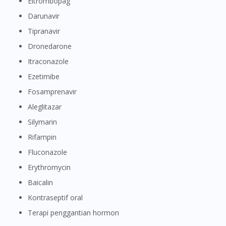
Eltrombopag
Darunavir
You are currently on DoctorOnCall.com.my, our Malaysian
Tipranavir
site.
Dronedarone
To serve you better, would you like to head over to
Itraconazole
DoctorOnCall Singapore
?
Ezetimibe
Continue to DoctorOnCall Singapore
Fosamprenavir
No, please do not redirect me
Aleglitazar
Silymarin
Rifampin
Fluconazole
Erythromycin
Baicalin
Kontraseptif oral
Terapi penggantian hormon