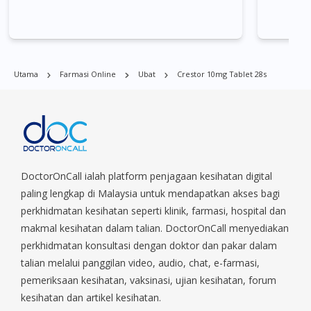
Singapura. Ang Mo Kio, Alexandra, Admiralty, Bedok, Bishan,
Bukit Batok, Bukit Merah, Bukit Panjang, Bukit Timah, Boat
Quay, Buona Vista, Beach Road, Bugis, Balestier, Boon Lay,
Central Area, Choa Chu Kang, Clementi, Chinatown,
Commonwealt, City Hall, Clarke Quay, Changi Airport, Changi
Utama
Farmasi Online
Ubat
Crestor 10mg Tablet 28s
Village, Clementi Park, Dairy Farm, Eunos, East Coast, Farrer
Park, Geylang, Hougang, Harbourfront, Holland, Jurong, Jurong
East, Jurong West, Kallang/ Whampoa, Lim Chu Kang, Marine
Parade, Marina, Macpherson, Mandai, Newton, Novena,
Orchard, Pasir Ris, Punggol, Potong Pasir, Paya Lebar,
Queenstown, Raffles Place, Rochor, River Valley, Sembawang,
Sengkang, Serangoon, Serangoon Rd, Seletar, Tampines, Toa
DoctorOnCall ialah platform penjagaan kesihatan digital
Payoh, Tanjong Pagar, Telok Blangah, Tanglin, Thomson, Tuas,
paling lengkap di Malaysia untuk mendapatkan akses bagi
Tengah, Upper East Coast, Upper Bukit Timah, Upper Thomson,
perkhidmatan kesihatan seperti klinik, farmasi, hospital dan
Woodlands, West Coast, Yishun, Yio Chu Kang.
makmal kesihatan dalam talian. DoctorOnCall menyediakan
perkhidmatan konsultasi dengan doktor dan pakar dalam
talian melalui panggilan video, audio, chat, e-farmasi,
pemeriksaan kesihatan, vaksinasi, ujian kesihatan, forum
kesihatan dan artikel kesihatan.