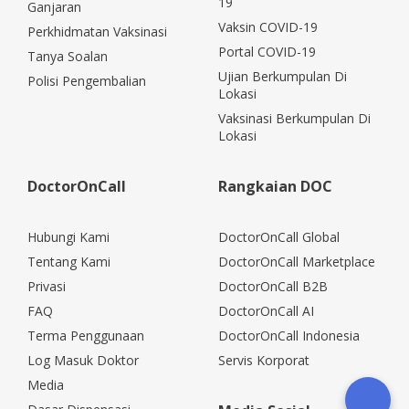
19
Ganjaran
Vaksin COVID-19
Perkhidmatan Vaksinasi
Portal COVID-19
Tanya Soalan
Ujian Berkumpulan Di
Polisi Pengembalian
Lokasi
Vaksinasi Berkumpulan Di
Lokasi
DoctorOnCall
Rangkaian DOC
Hubungi Kami
DoctorOnCall Global
Tentang Kami
DoctorOnCall Marketplace
Privasi
DoctorOnCall B2B
FAQ
DoctorOnCall AI
Terma Penggunaan
DoctorOnCall Indonesia
Log Masuk Doktor
Servis Korporat
Media