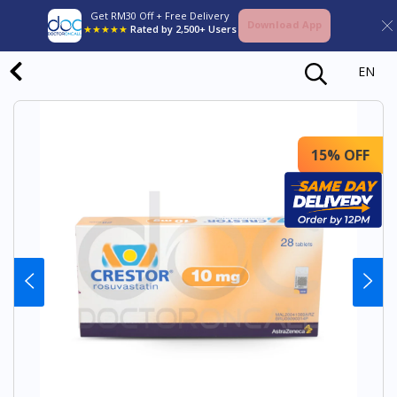
Get RM30 Off + Free Delivery
Download App
★★★★★
Rated by 2,500+ Users
EN
15% OFF