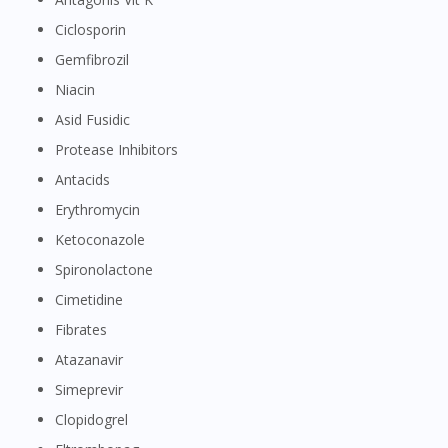
Ciclosporin
Gemfibrozil
Niacin
Asid Fusidic
Protease Inhibitors
Antacids
Erythromycin
Ketoconazole
Spironolactone
Cimetidine
Fibrates
Atazanavir
Visit DoctorOnCall Singapore
Simeprevir
Clopidogrel
You seem to be shopping from Singapore