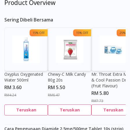
Product Overview
Sering Dibeli Bersama
15% OFF
15% OFF
25% OF
Oxyplus Oxygenated
Chewy-C Milk Candy
Mr. Throat Extra Min
Water 500ml
80g 20s
& Cool Passion Dro
(Fruit Flavour)
RM 3.60
RM 5.50
RM 5.80
RM4.24
RM6.47
RM7.73
Teruskan
Teruskan
Teruskan
Cara Penggunaan Diamide 2.5mg/500mg Tablet 10s (strip)