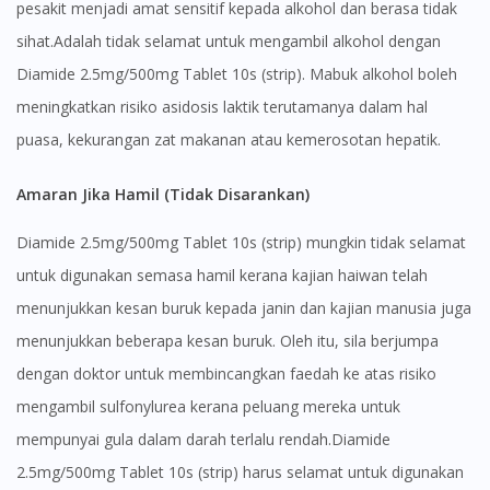
pesakit menjadi amat sensitif kepada alkohol dan berasa tidak
sihat.Adalah tidak selamat untuk mengambil alkohol dengan
Diamide 2.5mg/500mg Tablet 10s (strip). Mabuk alkohol boleh
meningkatkan risiko asidosis laktik terutamanya dalam hal
puasa, kekurangan zat makanan atau kemerosotan hepatik.
Visit DoctorOnCall Singapore
Amaran Jika Hamil (Tidak Disarankan)
Diamide 2.5mg/500mg Tablet 10s (strip) mungkin tidak selamat
You seem to be shopping from Singapore
untuk digunakan semasa hamil kerana kajian haiwan telah
menunjukkan kesan buruk kepada janin dan kajian manusia juga
You are currently on DoctorOnCall.com.my, our Malaysian
menunjukkan beberapa kesan buruk. Oleh itu, sila berjumpa
site.
dengan doktor untuk membincangkan faedah ke atas risiko
To serve you better, would you like to head over to
DoctorOnCall Singapore
?
mengambil sulfonylurea kerana peluang mereka untuk
mempunyai gula dalam darah terlalu rendah.Diamide
Continue to DoctorOnCall Singapore
2.5mg/500mg Tablet 10s (strip) harus selamat untuk digunakan