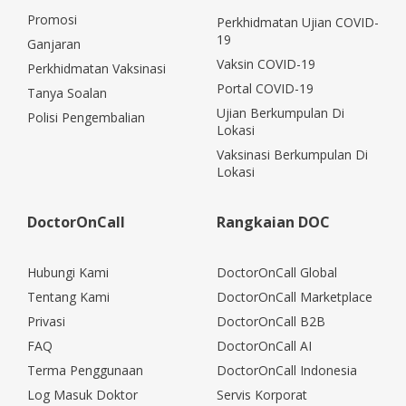
Promosi
Perkhidmatan Ujian COVID-
19
Ganjaran
Vaksin COVID-19
Perkhidmatan Vaksinasi
Portal COVID-19
Tanya Soalan
Ujian Berkumpulan Di
Polisi Pengembalian
Lokasi
Vaksinasi Berkumpulan Di
Lokasi
DoctorOnCall
Rangkaian DOC
Hubungi Kami
DoctorOnCall Global
Tentang Kami
DoctorOnCall Marketplace
Privasi
DoctorOnCall B2B
FAQ
DoctorOnCall AI
Terma Penggunaan
DoctorOnCall Indonesia
Log Masuk Doktor
Servis Korporat