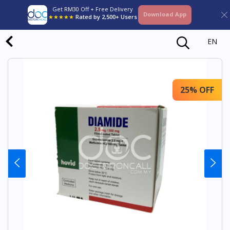
Get RM30 Off + Free Delivery
Download App
★★★★★
Rated by 2,500+ Users
EN
25% OFF