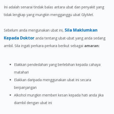
Ini adalah senarai tindak balas antara ubat dan penyakit yang
tidak lengkap yang mungkin mengganggu ubat GlyMet.
Sila Maklumkan
Sebelum anda mengunakan ubat ini,
Visit DoctorOnCall Singapore
Kepada Doktor
anda tentang ubat-ubat yang anda sedang
ambil. Sila ingati perkara-perkara berikut sebagai
amaran:
You seem to be shopping from Singapore
You are currently on DoctorOnCall.com.my, our Malaysian
Elakkan pendedahan yang berlebihan kepada cahaya
site.
matahari
To serve you better, would you like to head over to
Elakkan daripada menggunakan ubat ini secara
DoctorOnCall Singapore
?
berpanjangan
Continue to DoctorOnCall Singapore
Alkohol mungkin memberi kesan kepada hati anda jika
diambil dengan ubat ini
No, please do not redirect me