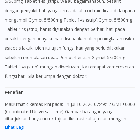
5/500mg Tablet 14s (strip). Walau bagaimanapun, pesakit
dengan penyakit hati yang teruk adalah contraindicated daripada
mengambil Glymet 5/500mg Tablet 14s (strip).Glymet 5/500mg
Tablet 14s (strip) harus digunakan dengan berhati-hati pada
pesakit dengan penyakit hati disebabkan oleh peningkatan risiko
asidosis laktik. Oleh itu ujian fungsi hati yang perlu dilakukan
sebelum memulakan ubat. Pemberhentian Glymet 5/500mg
Tablet 14s (strip) mungkin diperlukan jika terdapat kemerosotan
fungsi hati. Sila berjumpa dengan doktor.
Penafian
Maklumat dikemas kini pada: Fri Jul 10 2026 07:49:12 GMT+0000
(Coordinated Universal Time) Gambar barangan yang
ditunjukkan hanya untuk tujuan ilustrasi sahaja dan mungkin
tidak seperti produk yang sebenar
Lihat Lagi