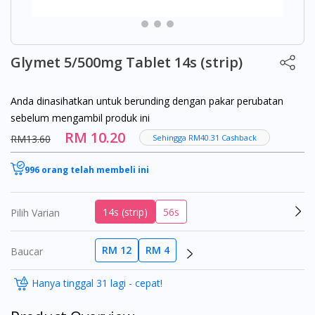
Glymet 5/500mg Tablet 14s (strip)
Anda dinasihatkan untuk berunding dengan pakar perubatan
sebelum mengambil produk ini
RM 10.20
RM13.60
Sehingga RM40.31 Cashback
996 orang telah membeli ini
14s (strip)
56s
Pilih Varian
RM 12
RM 4
Baucar
Hanya tinggal 31 lagi - cepat!