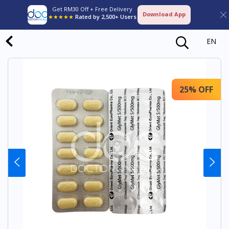
Get RM30 Off + Free Delivery
Download App
★★★★★
Rated by 2,500+ Users
EN
25% OFF