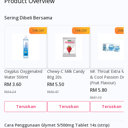
Product Overview
Sering Dibeli Bersama
15% OFF
15% OFF
25% OF
Oxyplus Oxygenated
Chewy-C Milk Candy
Mr. Throat Extra Min
Water 500ml
80g 20s
& Cool Passion Dro
(Fruit Flavour)
RM 3.60
RM 5.50
RM 5.80
RM4.24
RM6.47
RM7.73
Teruskan
Teruskan
Teruskan
Cara Penggunaan Glymet 5/500mg Tablet 14s (strip)