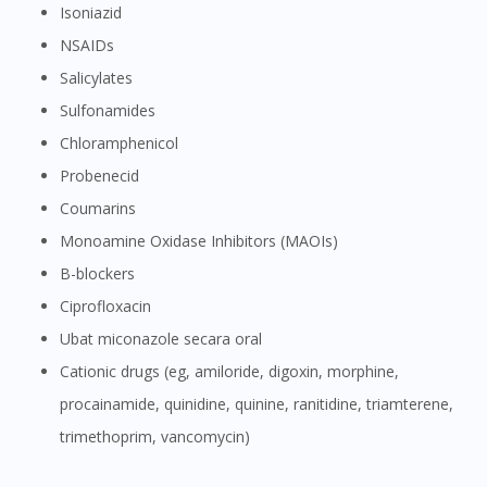
Isoniazid
NSAIDs
Salicylates
Sulfonamides
Chloramphenicol
Probenecid
Coumarins
Monoamine Oxidase Inhibitors (MAOIs)
Β-blockers
Ciprofloxacin
Ubat miconazole secara oral
Cationic drugs (eg, amiloride, digoxin, morphine,
procainamide, quinidine, quinine, ranitidine, triamterene,
trimethoprim, vancomycin)