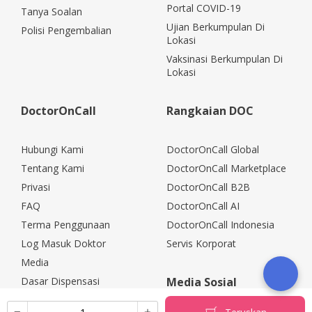
Portal COVID-19
Tanya Soalan
Ujian Berkumpulan Di
Polisi Pengembalian
Lokasi
Vaksinasi Berkumpulan Di
Lokasi
DoctorOnCall
Rangkaian DOC
Hubungi Kami
DoctorOnCall Global
Tentang Kami
DoctorOnCall Marketplace
Privasi
DoctorOnCall B2B
FAQ
DoctorOnCall AI
Terma Penggunaan
DoctorOnCall Indonesia
Log Masuk Doktor
Servis Korporat
Media
Dasar Dispensasi
Media Sosial
Kerjaya