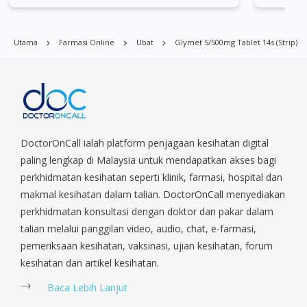
Bishan, Bukit Batok, Bukit Merah, Bukit Panjang, Bukit Timah,
Boat Quay, Buona Vista, Beach Road, Bugis, Balestier, Boon
Lay, Central Area, Choa Chu Kang, Clementi, Chinatown,
Utama
Farmasi Online
Ubat
Glymet 5/500mg Tablet 14s (strip)
Commonwealt, City Hall, Clarke Quay, Changi Airport, Changi
Village, Clementi Park, Dairy Farm, Eunos, East Coast, Farrer
Park, Geylang, Hougang, Harbourfront, Holland, Jurong, Jurong
East, Jurong West, Kallang/ Whampoa, Lim Chu Kang, Marine
Parade, Marina, Macpherson, Mandai, Newton, Novena,
Orchard, Pasir Ris, Punggol, Potong Pasir, Paya Lebar,
Queenstown, Raffles Place, Rochor, River Valley, Sembawang,
DoctorOnCall ialah platform penjagaan kesihatan digital
Sengkang, Serangoon, Serangoon Rd, Seletar, Tampines, Toa
paling lengkap di Malaysia untuk mendapatkan akses bagi
Payoh, Tanjong Pagar, Telok Blangah, Tanglin, Thomson, Tuas,
perkhidmatan kesihatan seperti klinik, farmasi, hospital dan
Tengah, Upper East Coast, Upper Bukit Timah, Upper Thomson,
makmal kesihatan dalam talian. DoctorOnCall menyediakan
Woodlands, West Coast, Yishun, Yio Chu Kang.
perkhidmatan konsultasi dengan doktor dan pakar dalam
talian melalui panggilan video, audio, chat, e-farmasi,
pemeriksaan kesihatan, vaksinasi, ujian kesihatan, forum
kesihatan dan artikel kesihatan.
Baca Lebih Lanjut