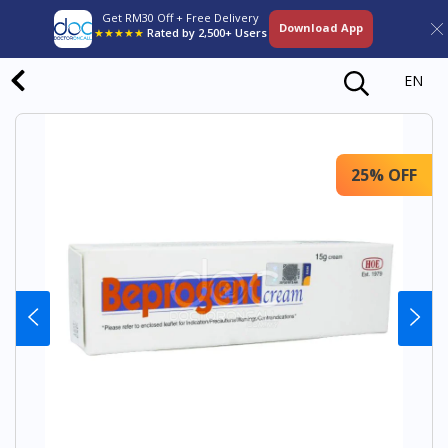
Get RM30 Off + Free Delivery
Download App
★★★★★
Rated by 2,500+ Users
EN
25% OFF