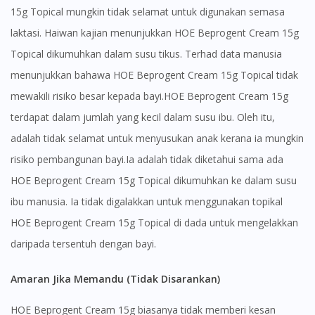
15g Topical mungkin tidak selamat untuk digunakan semasa
laktasi. Haiwan kajian menunjukkan HOE Beprogent Cream 15g
Topical dikumuhkan dalam susu tikus. Terhad data manusia
Visit DoctorOnCall Singapore
menunjukkan bahawa HOE Beprogent Cream 15g Topical tidak
mewakili risiko besar kepada bayi.HOE Beprogent Cream 15g
You seem to be shopping from Singapore
terdapat dalam jumlah yang kecil dalam susu ibu. Oleh itu,
adalah tidak selamat untuk menyusukan anak kerana ia mungkin
You are currently on DoctorOnCall.com.my, our Malaysian
risiko pembangunan bayi.Ia adalah tidak diketahui sama ada
site.
HOE Beprogent Cream 15g Topical dikumuhkan ke dalam susu
To serve you better, would you like to head over to
ibu manusia. Ia tidak digalakkan untuk menggunakan topikal
DoctorOnCall Singapore
?
HOE Beprogent Cream 15g Topical di dada untuk mengelakkan
Continue to DoctorOnCall Singapore
daripada tersentuh dengan bayi.
No, please do not redirect me
Amaran Jika Memandu (Tidak Disarankan)
HOE Beprogent Cream 15g biasanya tidak memberi kesan