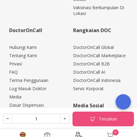
Vaksinasi Berkumpulan Di
Lokasi
DoctorOnCall
Rangkaian DOC
Hubungi Kami
DoctorOnCall Global
Tentang Kami
DoctorOnCall Marketplace
Privasi
DoctorOnCall B2B
FAQ
DoctorOnCall AI
Terma Penggunaan
DoctorOnCall Indonesia
Log Masuk Doktor
Servis Korporat
Media
Dasar Dispensasi
Media Sosial
Kerjaya
Teruskan
Rakan Kongsi Korporat
Polisi Pemulangan
0