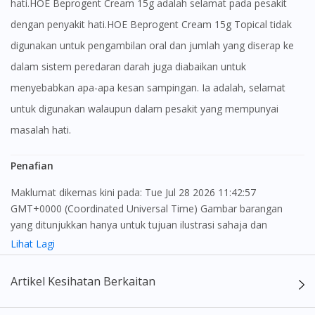
hati.HOE Beprogent Cream 15g adalah selamat pada pesakit
dengan penyakit hati.HOE Beprogent Cream 15g Topical tidak
digunakan untuk pengambilan oral dan jumlah yang diserap ke
dalam sistem peredaran darah juga diabaikan untuk
menyebabkan apa-apa kesan sampingan. Ia adalah, selamat
untuk digunakan walaupun dalam pesakit yang mempunyai
masalah hati.
Penafian
Maklumat dikemas kini pada: Tue Jul 28 2026 11:42:57
GMT+0000 (Coordinated Universal Time) Gambar barangan
yang ditunjukkan hanya untuk tujuan ilustrasi sahaja dan
mungkin tidak seperti produk yang sebenar
Lihat Lagi
Kandungan laman web ini adalah bertujuan untuk memberi
Artikel Kesihatan Berkaitan
maklumat sahaja, bagi kegunaan para pengamal perubatan dan
bukan bertujuan sebagai rujukan kepada pengguna untuk