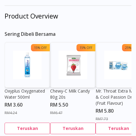
Product Overview
Sering Dibeli Bersama
15% OFF
15% OFF
25% OF
Oxyplus Oxygenated
Chewy-C Milk Candy
Mr. Throat Extra Min
Water 500ml
80g 20s
& Cool Passion Dro
(Fruit Flavour)
RM 3.60
RM 5.50
RM 5.80
RM4.24
RM6.47
RM7.73
Teruskan
Teruskan
Teruskan