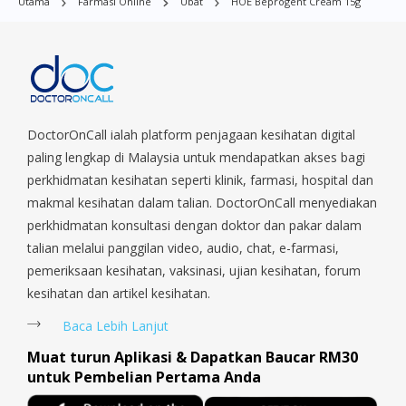
Utama
Farmasi Online
Ubat
HOE Beprogent Cream 15g
Village, Clementi Park, Dairy Farm, Eunos, East Coast, Farrer
Park, Geylang, Hougang, Harbourfront, Holland, Jurong, Jurong
East, Jurong West, Kallang/ Whampoa, Lim Chu Kang, Marine
Parade, Marina, Macpherson, Mandai, Newton, Novena,
Orchard, Pasir Ris, Punggol, Potong Pasir, Paya Lebar,
Queenstown, Raffles Place, Rochor, River Valley, Sembawang,
Sengkang, Serangoon, Serangoon Rd, Seletar, Tampines, Toa
DoctorOnCall ialah platform penjagaan kesihatan digital
Payoh, Tanjong Pagar, Telok Blangah, Tanglin, Thomson, Tuas,
paling lengkap di Malaysia untuk mendapatkan akses bagi
Tengah, Upper East Coast, Upper Bukit Timah, Upper Thomson,
perkhidmatan kesihatan seperti klinik, farmasi, hospital dan
Woodlands, West Coast, Yishun, Yio Chu Kang.
makmal kesihatan dalam talian. DoctorOnCall menyediakan
perkhidmatan konsultasi dengan doktor dan pakar dalam
talian melalui panggilan video, audio, chat, e-farmasi,
pemeriksaan kesihatan, vaksinasi, ujian kesihatan, forum
kesihatan dan artikel kesihatan.
Baca Lebih Lanjut
Muat turun Aplikasi & Dapatkan Baucar RM30
untuk Pembelian Pertama Anda