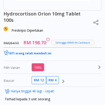
Hydrocortison Orion 10mg Tablet
100s
Preskripsi Diperlukan
RM 198.70
RM264.93
Sehingga RM45.96 Cashback
1071 orang telah membeli ini
100s
Pilih Varian
RM 12
RM 4
Baucar
Hanya tinggal 46 lagi - cepat!
Terhad kepada 3 unit seorang