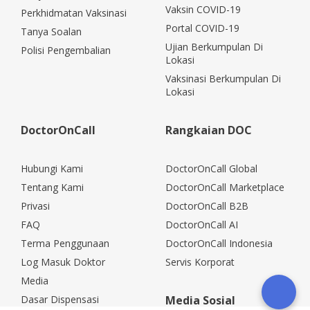
Vaksin COVID-19
Perkhidmatan Vaksinasi
Portal COVID-19
Tanya Soalan
Ujian Berkumpulan Di
Polisi Pengembalian
Lokasi
Vaksinasi Berkumpulan Di
Lokasi
DoctorOnCall
Rangkaian DOC
Hubungi Kami
DoctorOnCall Global
Tentang Kami
DoctorOnCall Marketplace
Privasi
DoctorOnCall B2B
FAQ
DoctorOnCall AI
Terma Penggunaan
DoctorOnCall Indonesia
Log Masuk Doktor
Servis Korporat
Media
Dasar Dispensasi
Media Sosial