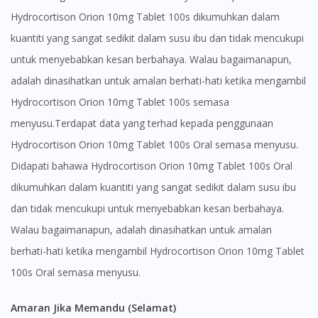
Hydrocortison Orion 10mg Tablet 100s dikumuhkan dalam
kuantiti yang sangat sedikit dalam susu ibu dan tidak mencukupi
untuk menyebabkan kesan berbahaya. Walau bagaimanapun,
adalah dinasihatkan untuk amalan berhati-hati ketika mengambil
Visit DoctorOnCall Singapore
Hydrocortison Orion 10mg Tablet 100s semasa
menyusu.Terdapat data yang terhad kepada penggunaan
Hydrocortison Orion 10mg Tablet 100s Oral semasa menyusu.
You seem to be shopping from Singapore
Didapati bahawa Hydrocortison Orion 10mg Tablet 100s Oral
dikumuhkan dalam kuantiti yang sangat sedikit dalam susu ibu
You are currently on DoctorOnCall.com.my, our Malaysian
site.
dan tidak mencukupi untuk menyebabkan kesan berbahaya.
To serve you better, would you like to head over to
Walau bagaimanapun, adalah dinasihatkan untuk amalan
DoctorOnCall Singapore
?
berhati-hati ketika mengambil Hydrocortison Orion 10mg Tablet
100s Oral semasa menyusu.
Continue to DoctorOnCall Singapore
No, please do not redirect me
Amaran Jika Memandu (Selamat)