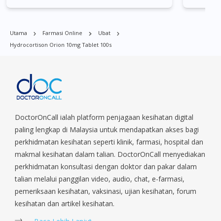
Bishan, Bukit Batok, Bukit Merah, Bukit Panjang, Bukit Timah,
Boat Quay, Buona Vista, Beach Road, Bugis, Balestier, Boon
Lay, Central Area, Choa Chu Kang, Clementi, Chinatown,
Utama
Farmasi Online
Ubat
Commonwealt, City Hall, Clarke Quay, Changi Airport, Changi
Hydrocortison Orion 10mg Tablet 100s
Village, Clementi Park, Dairy Farm, Eunos, East Coast, Farrer
Park, Geylang, Hougang, Harbourfront, Holland, Jurong, Jurong
East, Jurong West, Kallang/ Whampoa, Lim Chu Kang, Marine
Parade, Marina, Macpherson, Mandai, Newton, Novena,
Orchard, Pasir Ris, Punggol, Potong Pasir, Paya Lebar,
Queenstown, Raffles Place, Rochor, River Valley, Sembawang,
Sengkang, Serangoon, Serangoon Rd, Seletar, Tampines, Toa
DoctorOnCall ialah platform penjagaan kesihatan digital
Payoh, Tanjong Pagar, Telok Blangah, Tanglin, Thomson, Tuas,
paling lengkap di Malaysia untuk mendapatkan akses bagi
Tengah, Upper East Coast, Upper Bukit Timah, Upper Thomson,
perkhidmatan kesihatan seperti klinik, farmasi, hospital dan
Woodlands, West Coast, Yishun, Yio Chu Kang.
makmal kesihatan dalam talian. DoctorOnCall menyediakan
perkhidmatan konsultasi dengan doktor dan pakar dalam
talian melalui panggilan video, audio, chat, e-farmasi,
pemeriksaan kesihatan, vaksinasi, ujian kesihatan, forum
kesihatan dan artikel kesihatan.