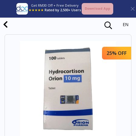
Get RM30 Off + Free Delivery
Download App
★★★★★
Rated by 2,500+ Users
EN
25% OFF