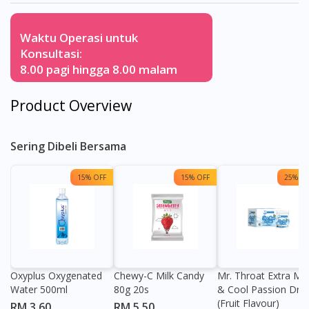
Waktu Operasi untuk
Konsultasi:
8.00 pagi hingga 8.00 malam
Product Overview
Sering Dibeli Bersama
15% OFF
15% OFF
25% OF
Oxyplus Oxygenated
Chewy-C Milk Candy
Mr. Throat Extra Min
Water 500ml
80g 20s
& Cool Passion Dro
(Fruit Flavour)
RM 3.60
RM 5.50