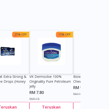
25% OFF
15% OFF
13%
at Extra Strong &
VK Dermsolve 100%
Biowell Zeero 200mg
ee Drops (Honey
Originality Pure Petroleum
Chewable Tablet
Jelly
RM 9.80
RM 7.80
RM11.27
RM9.18
Teruskan
Teruskan
Teruskan