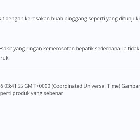
kit dengan kerosakan buah pinggang seperti yang ditunjuk
sakit yang ringan kemerosotan hepatik sederhana. Ia tidak
ruk.
seperti produk yang sebenar
 untuk memberi maklumat sahaja, bagi kegunaan para pen
embuat sebarang pembelian atau menggantikan nasihat s
 berbeza dari seorang pengguna dengan pengguna yang l
ri. Pesakit haruslah sentiasa mendapatkan nasihat daripad
rang ubat-ubatan. Isi kandungan laman web ini adalah t