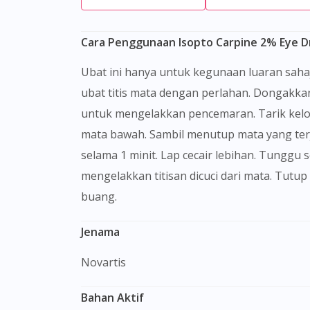
Cara Penggunaan Isopto Carpine 2% Eye D
Ubat ini hanya untuk kegunaan luaran sahaja. Sentiasa basuh tangan anda sebelum dan selepas menggunakan ubat titis mata. Goncangkan botol
ubat titis mata dengan perlahan. Dongakka
untuk mengelakkan pencemaran. Tarik kelop
mata bawah. Sambil menutup mata yang terj
selama 1 minit. Lap cecair lebihan. Tunggu
mengelakkan titisan dicuci dari mata. Tutu
buang.
Jenama
Novartis
Bahan Aktif