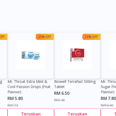
OFF
25% OFF
13% OFF
0g
Mr. Throat Extra Mint &
Biowell Terrafast 500mg
Mr. Thro
Cool Passion Drops (Fruit
Tablet
Sugar Fr
Flavour)
Flavour)
RM 6.50
RM 5.80
RM 7.80
RM7.48
RM7.73
RM10.40
Teruskan
Teruskan