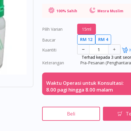
100% Sahih
Mesra Muslim
Pilih Varian
15ml
RM 12
RM 4
Baucar
Kuantiti
Terhad kepada 3 unit seo
Keterangan
Pra-Pesanan (Penghantaran
Waktu Operasi untuk Konsultasi:
8.00 pagi hingga 8.00 malam
Beli
Te