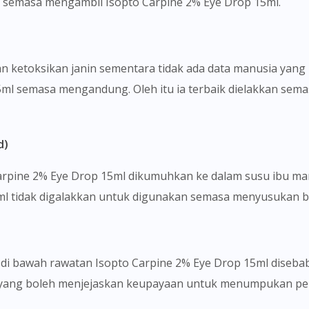
 semasa mengambil Isopto Carpine 2% Eye Drop 15ml.
To serve you better, would you like to head over to
DoctorOnCall Singapore
?
Continue to DoctorOnCall Singapore
n ketoksikan janin sementara tidak ada data manusia ya
ml semasa mengandung. Oleh itu ia terbaik dielakkan sem
No, please do not redirect me
d)
Carpine 2% Eye Drop 15ml dikumuhkan ke dalam susu ibu man
ml tidak digalakkan untuk digunakan semasa menyusukan ba
a di bawah rawatan Isopto Carpine 2% Eye Drop 15ml diseb
ng yang boleh menjejaskan keupayaan untuk menumpukan p