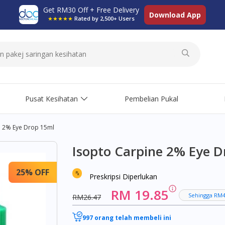
Get RM30 Off + Free Delivery
Download App
★★★★★
Rated by 2,500+ Users
Pusat Kesihatan
Pembelian Pukal
e 2% Eye Drop 15ml
Isopto Carpine 2% Eye 
25% OFF
Preskripsi Diperlukan
RM 19.85
Sehingga RM4
RM26.47
997 orang telah membeli ini