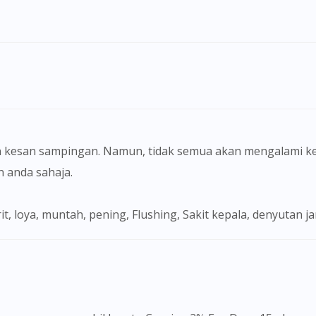
 kesan sampingan. Namun, tidak semua akan mengalami ke
anda sahaja.
-birit, loya, muntah, pening, Flushing, Sakit kepala, denyut
Visit DoctorOnCall Singapore
You seem to be shopping from Singapore
You are currently on DoctorOnCall.com.my, our Malaysian site.