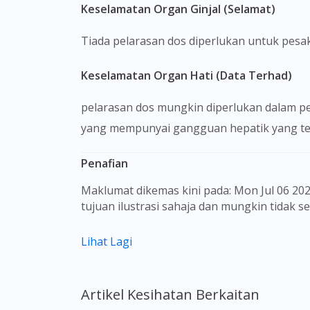
Keselamatan Organ Ginjal (Selamat)
Tiada pelarasan dos diperlukan untuk pesa
Keselamatan Organ Hati (Data Terhad)
pelarasan dos mungkin diperlukan dalam pe
yang mempunyai gangguan hepatik yang te
Penafian
Maklumat dikemas kini pada: Mon Jul 06 2026 03:41:55 GMT+0000 (Coordinated Universal Time) Gambar barangan yang ditunjukkan hanya untuk
tujuan ilustrasi sahaja dan mungkin tidak 
Kandungan laman web ini adalah bertujuan
Lihat Lagi
sebagai rujukan kepada pengguna untuk m
dan kesan sampingan ubat-ubatan mungkin
untuk membuat diagnosis atau rawatan sendi
Artikel Kesihatan Berkaitan
sebelum mengambil atau menggunakan seba