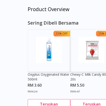
Product Overview
Sering Dibeli Bersama
15% OFF
15% 
Oxyplus Oxygenated Water
Chewy-C Milk Candy 8
500ml
20s
RM 3.60
RM 5.50
RM4.24
RM6.47
Teruskan
Teruskan