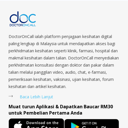
Park, Geylang, Hougang, Harbourfront, Holland, Jurong, Jurong
East, Jurong West, Kallang/ Whampoa, Lim Chu Kang, Marine
Parade, Marina, Macpherson, Mandai, Newton, Novena,
Orchard, Pasir Ris, Punggol, Potong Pasir, Paya Lebar,
Queenstown, Raffles Place, Rochor, River Valley, Sembawang,
Sengkang, Serangoon, Serangoon Rd, Seletar, Tampines, Toa
DoctorOnCall ialah platform penjagaan kesihatan digital
Payoh, Tanjong Pagar, Telok Blangah, Tanglin, Thomson, Tuas,
paling lengkap di Malaysia untuk mendapatkan akses bagi
Tengah, Upper East Coast, Upper Bukit Timah, Upper Thomson,
perkhidmatan kesihatan seperti klinik, farmasi, hospital dan
Woodlands, West Coast, Yishun, Yio Chu Kang.
makmal kesihatan dalam talian. DoctorOnCall menyediakan
perkhidmatan konsultasi dengan doktor dan pakar dalam
talian melalui panggilan video, audio, chat, e-farmasi,
pemeriksaan kesihatan, vaksinasi, ujian kesihatan, forum
kesihatan dan artikel kesihatan.
Baca Lebih Lanjut
Muat turun Aplikasi & Dapatkan Baucar RM30
untuk Pembelian Pertama Anda