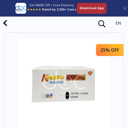
Get RM30 Off + Free Delivery
Download App
★★★★★
Rated by 2,500+ Users
EN
25% OFF