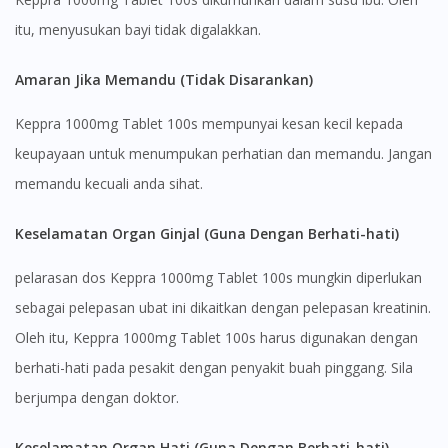
site.
itu, menyusukan bayi tidak digalakkan.
To serve you better, would you like to head over to
DoctorOnCall Singapore
?
Amaran Jika Memandu (Tidak Disarankan)
Continue to DoctorOnCall Singapore
Keppra 1000mg Tablet 100s mempunyai kesan kecil kepada
No, please do not redirect me
keupayaan untuk menumpukan perhatian dan memandu. Jangan
memandu kecuali anda sihat.
Keselamatan Organ Ginjal (Guna Dengan Berhati-hati)
pelarasan dos Keppra 1000mg Tablet 100s mungkin diperlukan
sebagai pelepasan ubat ini dikaitkan dengan pelepasan kreatinin.
Oleh itu, Keppra 1000mg Tablet 100s harus digunakan dengan
berhati-hati pada pesakit dengan penyakit buah pinggang. Sila
berjumpa dengan doktor.
Keselamatan Organ Hati (Guna Dengan Berhati-hati)