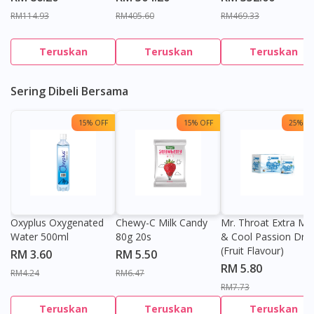
RM114.93
RM405.60
RM469.33
Teruskan
Teruskan
Teruskan
Sering Dibeli Bersama
15% OFF
15% OFF
25% OF
Oxyplus Oxygenated
Chewy-C Milk Candy
Mr. Throat Extra Min
Water 500ml
80g 20s
& Cool Passion Dro
(Fruit Flavour)
RM 3.60
RM 5.50
RM 5.80
RM4.24
RM6.47
RM7.73
Teruskan
Teruskan
Teruskan