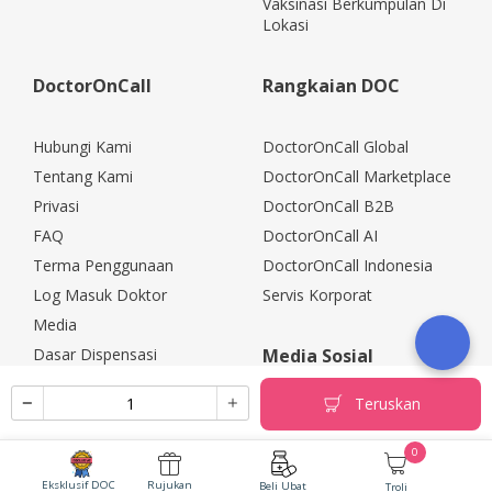
Vaksinasi Berkumpulan Di
Lokasi
DoctorOnCall
Rangkaian DOC
Hubungi Kami
DoctorOnCall Global
Tentang Kami
DoctorOnCall Marketplace
Privasi
DoctorOnCall B2B
FAQ
DoctorOnCall AI
Terma Penggunaan
DoctorOnCall Indonesia
Log Masuk Doktor
Servis Korporat
Media
Dasar Dispensasi
Media Sosial
Kerjaya
Teruskan
Rakan Kongsi Korporat
Polisi Pemulangan
0
Eksklusif DOC
Rujukan
Beli Ubat
Troli