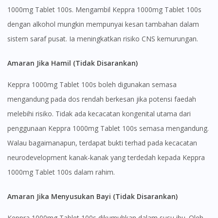
1000mg Tablet 100s. Mengambil Keppra 1000mg Tablet 100s
dengan alkohol mungkin mempunyai kesan tambahan dalam
sistem saraf pusat. Ia meningkatkan risiko CNS kemurungan.
Amaran Jika Hamil (Tidak Disarankan)
Keppra 1000mg Tablet 100s boleh digunakan semasa
mengandung pada dos rendah berkesan jika potensi faedah
melebihi risiko. Tidak ada kecacatan kongenital utama dari
penggunaan Keppra 1000mg Tablet 100s semasa mengandung.
Walau bagaimanapun, terdapat bukti terhad pada kecacatan
Visit DoctorOnCall Singapore
neurodevelopment kanak-kanak yang terdedah kepada Keppra
1000mg Tablet 100s dalam rahim.
You seem to be shopping from Singapore
Amaran Jika Menyusukan Bayi (Tidak Disarankan)
You are currently on DoctorOnCall.com.my, our Malaysian
Keppra 1000mg Tablet 100s dikumuhkan dalam susu ibu. Oleh