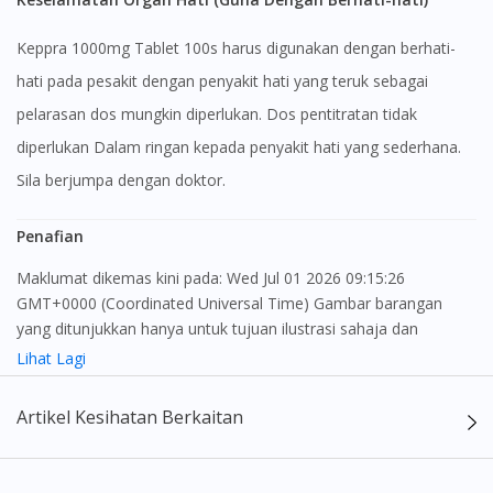
Keppra 1000mg Tablet 100s harus digunakan dengan berhati-
hati pada pesakit dengan penyakit hati yang teruk sebagai
pelarasan dos mungkin diperlukan. Dos pentitratan tidak
diperlukan Dalam ringan kepada penyakit hati yang sederhana.
Sila berjumpa dengan doktor.
Penafian
Maklumat dikemas kini pada: Wed Jul 01 2026 09:15:26
GMT+0000 (Coordinated Universal Time) Gambar barangan
yang ditunjukkan hanya untuk tujuan ilustrasi sahaja dan
mungkin tidak seperti produk yang sebenar
Lihat Lagi
Kandungan laman web ini adalah bertujuan untuk memberi
Artikel Kesihatan Berkaitan
maklumat sahaja, bagi kegunaan para pengamal perubatan dan
bukan bertujuan sebagai rujukan kepada pengguna untuk
membuat sebarang pembelian atau menggantikan nasihat