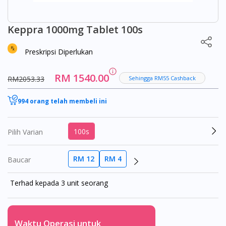
Keppra 1000mg Tablet 100s
Preskripsi Diperlukan
RM 1540.00
RM2053.33
Sehingga RM55 Cashback
994 orang telah membeli ini
100s
Pilih Varian
RM 12
RM 4
Baucar
Terhad kepada 3 unit seorang
Waktu Operasi untuk