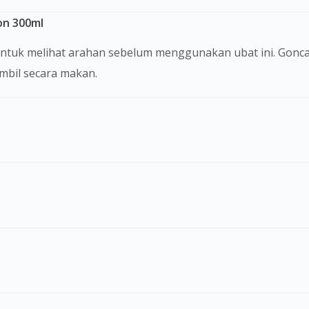
on 300ml
ambil secara makan.
Visit DoctorOnCall Singapore
You seem to be shopping from Singapore
You are currently on DoctorOnCall.com.my, our Malaysian site.