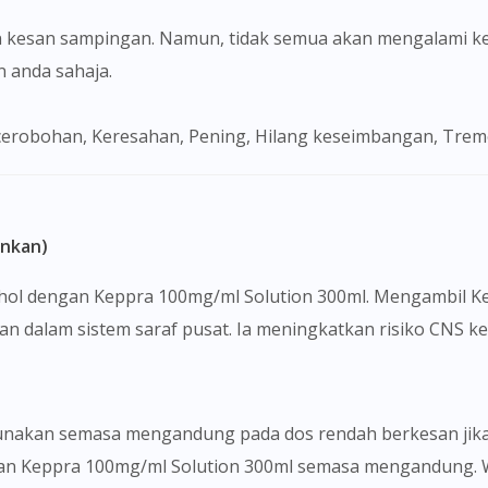
To serve you better, would you like to head over to
 kesan sampingan. Namun, tidak semua akan mengalami ke
DoctorOnCall Singapore
?
anda sahaja.
Continue to DoctorOnCall Singapore
robohan, Keresahan, Pening, Hilang keseimbangan, Tremor,
No, please do not redirect me
ankan)
ohol dengan Keppra 100mg/ml Solution 300ml. Mengambil K
 dalam sistem saraf pusat. Ia meningkatkan risiko CNS 
nakan semasa mengandung pada dos rendah berkesan jika p
an Keppra 100mg/ml Solution 300ml semasa mengandung. W