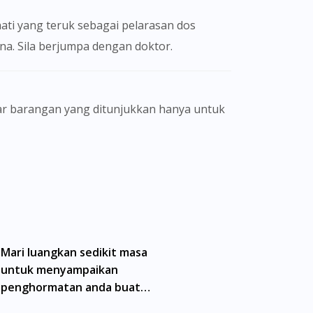
ati yang teruk sebagai pelarasan dos
na. Sila berjumpa dengan doktor.
gamal perubatan dan bukan bertujuan
eorang pengamal perubatan. Keberkesanan
ain. Kami tidak menyarankan pengguna
a doktor atau ahli farmasi bertauliah
erhad dan mungkin tidak merangkumi semua
namik antara doktor dan pesakit bukan
Mari luangkan sedikit masa
untuk menyampaikan
preskripsi yang dikeluarkan oleh doktor
penghormatan anda buat
matan tele-konsultasi dengan salah seorang
semua wira kita