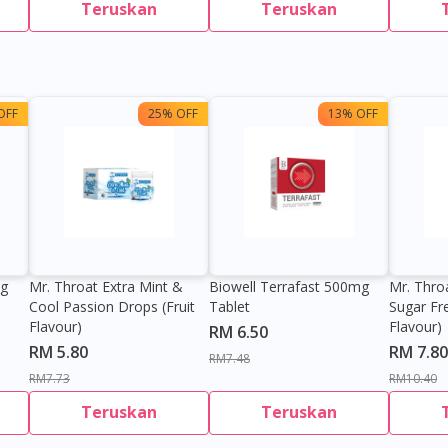
Teruskan
Teruskan
OFF
25% OFF
13% OFF
0g
Mr. Throat Extra Mint &
Biowell Terrafast 500mg
Mr. Thro
Cool Passion Drops (Fruit
Tablet
Sugar Fr
Flavour)
Flavour)
RM 6.50
RM 5.80
RM 7.80
RM7.48
RM7.73
RM10.40
Teruskan
Teruskan