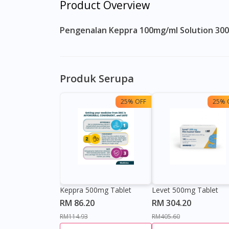
Product Overview
Pengenalan Keppra 100mg/ml Solution 30
Produk Serupa
25% OFF
25% 
Keppra 500mg Tablet
Levet 500mg Tablet
RM 86.20
RM 304.20
RM114.93
RM405.60