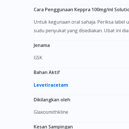
Cara Penggunaan Keppra 100mg/ml Soluti
Untuk kegunaan oral sahaja. Periksa label untuk melihat arahan sebelum menggunakan ubat ini. Goncang sebelum guna. Sukat menggunakan
sudu penyukat yang disediakan. Ubat ini di
Jenama
GSK
Bahan Aktif
Levetiracetam
Dikilangkan oleh
Glaxosmithkline
Kesan Sampingan