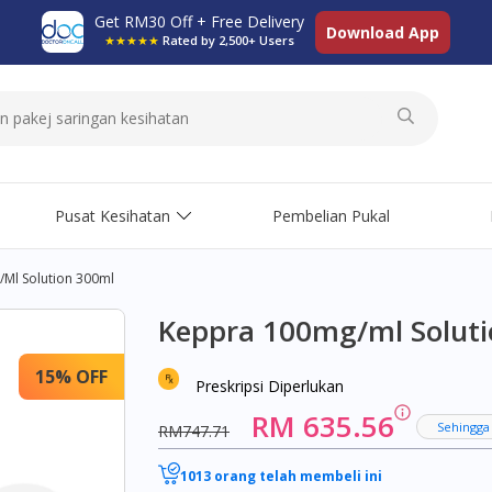
Get RM30 Off + Free Delivery
Download App
★★★★★
Rated by 2,500+ Users
Pusat Kesihatan
Pembelian Pukal
ml Solution 300ml
Keppra 100mg/ml Solut
15% OFF
Preskripsi Diperlukan
RM 635.56
Sehingga
RM747.71
1013 orang telah membeli ini