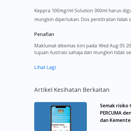
Keppra 100mg/ml Solution 300ml harus digu
mungkin diperlukan. Dos pentitratan tidak 
Penafian
Maklumat dikemas kini pada: Wed Aug 05 2026 12:36:57 GMT+0000 (Coordinated Universal Time) Gambar barangan yang ditunjukkan hanya untuk
tujuan ilustrasi sahaja dan mungkin tidak 
Kandungan laman web ini adalah bertujuan
Lihat Lagi
sebagai rujukan kepada pengguna untuk m
dan kesan sampingan ubat-ubatan mungkin
untuk membuat diagnosis atau rawatan sendi
Artikel Kesihatan Berkaitan
sebelum mengambil atau menggunakan seba
aspek tentang ubat-ubatan yang berkenaan
Semak risiko
menggantikannya.
PERCUMA den
Pemberian ubat-ubatan yang memerlukan pre
dan Kementer
yang berdaftar di bawah Majlis Perubatan 
Malaysia