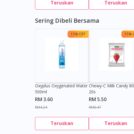
Teruskan
Teruskan
Sering Dibeli Bersama
15% OFF
15% 
Oxyplus Oxygenated Water
Chewy-C Milk Candy 8
500ml
20s
RM 3.60
RM 5.50
RM4.24
RM6.47
Teruskan
Teruskan