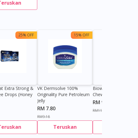
Teruskan
25% OFF
15% OFF
13%
at Extra Strong &
VK Dermsolve 100%
Biowell Zeero 200mg
ee Drops (Honey
Originality Pure Petroleum
Chewable Tablet
Jelly
RM 9.80
RM 7.80
RM11.27
RM9.18
Teruskan
Teruskan
Teruskan