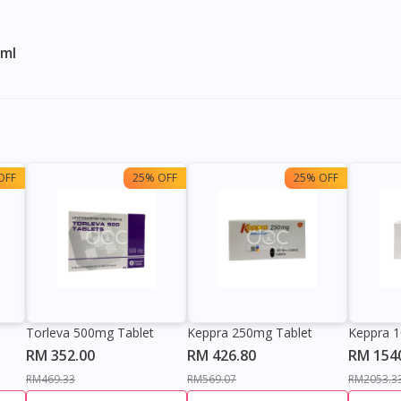
0ml
OFF
25% OFF
25% OFF
Torleva 500mg Tablet
Keppra 250mg Tablet
Keppra 
RM 352.00
RM 426.80
RM 154
RM469.33
RM569.07
RM2053.3