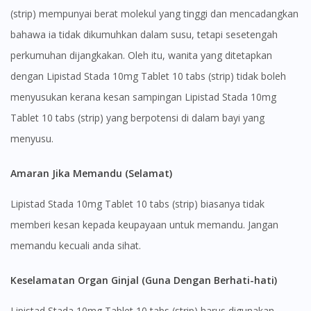
(strip) mempunyai berat molekul yang tinggi dan mencadangkan
bahawa ia tidak dikumuhkan dalam susu, tetapi sesetengah
You seem to be shopping from Singapore
perkumuhan dijangkakan. Oleh itu, wanita yang ditetapkan
dengan Lipistad Stada 10mg Tablet 10 tabs (strip) tidak boleh
You are currently on DoctorOnCall.com.my, our Malaysian
site.
menyusukan kerana kesan sampingan Lipistad Stada 10mg
To serve you better, would you like to head over to
Tablet 10 tabs (strip) yang berpotensi di dalam bayi yang
DoctorOnCall Singapore
?
menyusu.
Continue to DoctorOnCall Singapore
Amaran Jika Memandu (Selamat)
No, please do not redirect me
Lipistad Stada 10mg Tablet 10 tabs (strip) biasanya tidak
memberi kesan kepada keupayaan untuk memandu. Jangan
memandu kecuali anda sihat.
Keselamatan Organ Ginjal (Guna Dengan Berhati-hati)
Lipistad Stada 10mg Tablet 10 tabs (strip) harus digunakan