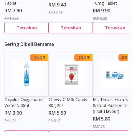
Tablet
10mg Tablet
RM 9.40
RM 7.90
RM 9.90
RM12.53
RM10.53
RM13.20
Teruskan
Teruskan
Teruskan
Sering Dibeli Bersama
15% OFF
15% OFF
25% OF
Oxyplus Oxygenated
Chewy-C Milk Candy
Mr. Throat Extra Min
Water 500ml
80g 20s
& Cool Passion Dro
(Fruit Flavour)
RM 3.60
RM 5.50
RM 5.80
RM4.24
RM6.47
RM7.73