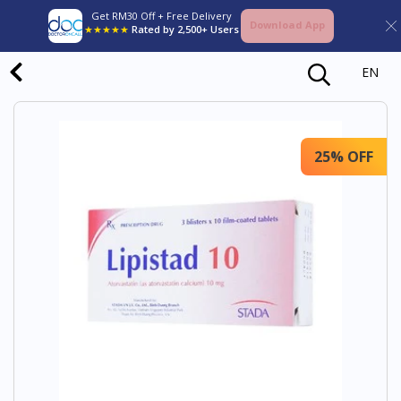
Get RM30 Off + Free Delivery
Download App
★★★★★
Rated by 2,500+ Users
EN
25% OFF