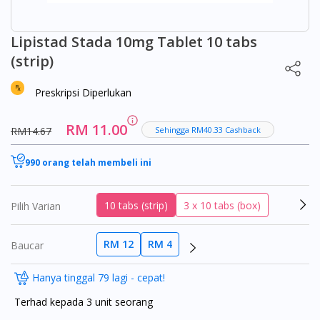
Lipistad Stada 10mg Tablet 10 tabs
(strip)
Preskripsi Diperlukan
RM 11.00
RM14.67
Sehingga RM40.33 Cashback
990 orang telah membeli ini
10 tabs (strip)
3 x 10 tabs (box)
Pilih Varian
RM 12
RM 4
Baucar
Hanya tinggal 79 lagi - cepat!
Terhad kepada 3 unit seorang