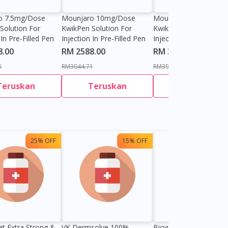
o 7.5mg/dose
Mounjaro 10mg/dose
Mounjaro 15mg/dose
Solution For
KwikPen Solution For
KwikPen Solution For
 In Pre-Filled Pen
Injection In Pre-Filled Pen
Injection In Pre-Filled 
8.00
RM 2588.00
RM 3397.65
6
RM3044.71
RM3997.24
Teruskan
Teruskan
Teruskan
25% OFF
15% OFF
13%
at Extra Strong &
VK Dermsolve 100%
Biowell Zeero 200mg