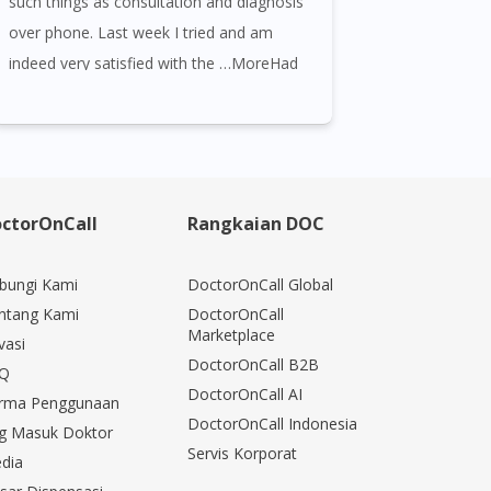
such things as consultation and diagnosis
over phone. Last week I tried and am
indeed very satisfied with the …MoreHad
seen many times doctor on call ad but not
interested in consulting cause was new for
me and frankly speaking no trust in such
things as consultation and diagnosis over
phone. Last week I tried and am indeed
ctorOnCall
Rangkaian DOC
very satisfied with the medication and the
way Doctor Lee diagnosis me.All my
bungi Kami
DoctorOnCall Global
queries answered well.A Syabas to doctor
ntang Kami
DoctorOnCall
Marketplace
on call.
vasi
DoctorOnCall B2B
Q
DoctorOnCall AI
rma Penggunaan
DoctorOnCall Indonesia
g Masuk Doktor
Servis Korporat
dia