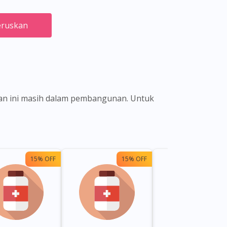
ruskan
ian ini masih dalam pembangunan. Untuk
15% OFF
15% OFF
15%