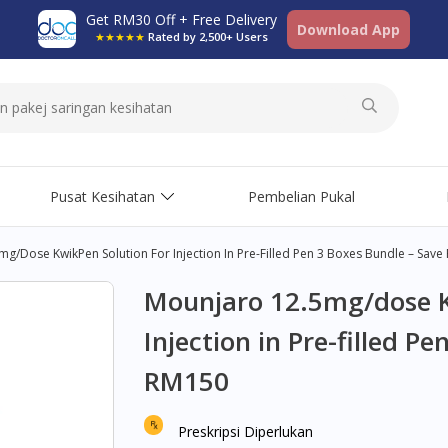
Get RM30 Off + Free Delivery
Download App
★★★★★
Rated by 2,500+ Users
Pusat Kesihatan
Pembelian Pukal
g/dose KwikPen Solution For Injection In Pre-Filled Pen 3 Boxes Bundle – Sav
Mounjaro 12.5mg/dose K
Injection in Pre-filled P
RM150
Preskripsi Diperlukan