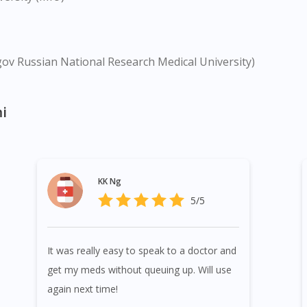
gov Russian National Research Medical University)
i
KK Ng
5/5
It was really easy to speak to a doctor and
get my meds without queuing up. Will use
again next time!