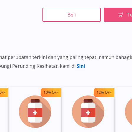
Beli
Te
t perubatan terkini dan yang paling tepat, namun bahag
ubungi Perunding Kesihatan kami di
Sini
OFF
10% OFF
12% OFF