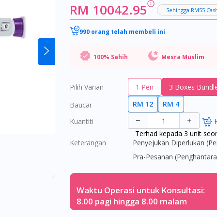
RM 10042.95
Sehingga RM55 Cas
990 orang telah membeli ini
100% Sahih
Mesra Muslim
Pilih Varian
1 Pen
3 Boxes Bundl
RM 12
RM 4
Baucar
Kuantiti
Terhad kepada 3 unit seo
Keterangan
Penyejukan Diperlukan (P
Pra-Pesanan (Penghantaran
Waktu Operasi untuk Konsultasi:
8.00 pagi hingga 8.00 malam