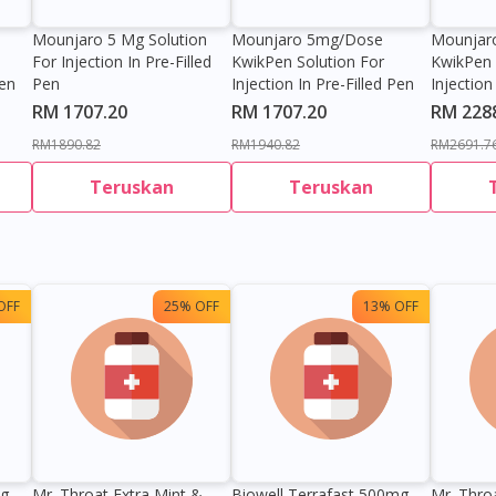
Mounjaro 5 Mg Solution
Mounjaro 5mg/dose
Mounjar
For Injection In Pre-Filled
KwikPen Solution For
KwikPen 
Pen
Pen
Injection In Pre-Filled Pen
Injection
RM 1707.20
RM 1707.20
RM 228
RM1890.82
RM1940.82
RM2691.7
Teruskan
Teruskan
OFF
25% OFF
13% OFF
Visit DoctorOnCall Singapore
0g
Mr. Throat Extra Mint &
Biowell Terrafast 500mg
Mr. Thro