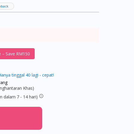
hback
e – Save RM150
Hanya tinggal 40 lagi - cepat!
rang
enghantaran Khas)
 dalam 7 - 14 hari)