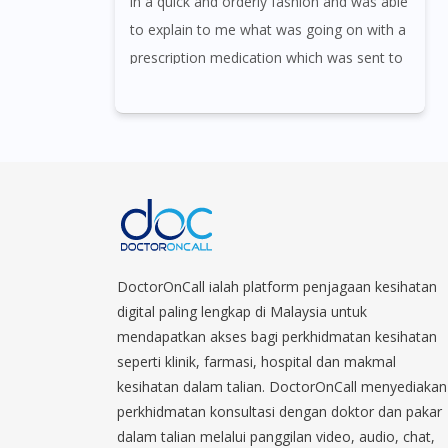
in a quick and orderly fashion and was able
to explain to me what was going on with a
prescription medication which was sent to
my home
DoctorOnCall ialah platform penjagaan kesihatan
digital paling lengkap di Malaysia untuk
mendapatkan akses bagi perkhidmatan kesihatan
seperti klinik, farmasi, hospital dan makmal
kesihatan dalam talian. DoctorOnCall menyediakan
perkhidmatan konsultasi dengan doktor dan pakar
dalam talian melalui panggilan video, audio, chat,