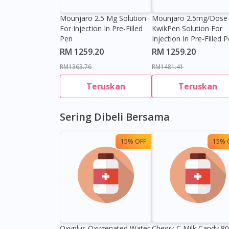
Mounjaro 2.5 Mg Solution
Mounjaro 2.5mg/dose
For Injection In Pre-Filled
KwikPen Solution For
Pen
Injection In Pre-Filled 
RM 1259.20
RM 1259.20
RM1363.76
RM1481.41
Teruskan
Teruskan
Sering Dibeli Bersama
15% OFF
15% 
Oxyplus Oxygenated Water
Chewy-C Milk Candy 8