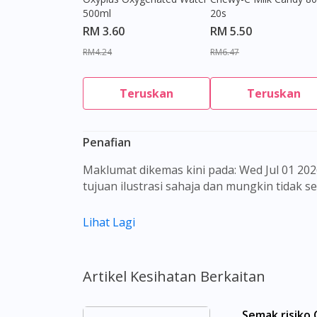
500ml
20s
RM 3.60
RM 5.50
RM4.24
RM6.47
Teruskan
Teruskan
Penafian
Maklumat dikemas kini pada: Wed Jul 01 2026 08:21:20 GMT+0000 (Coordinated Universal Time) Gambar barangan yang ditunjukkan hanya untuk
tujuan ilustrasi sahaja dan mungkin tidak 
Kandungan laman web ini adalah bertujuan
Lihat Lagi
sebagai rujukan kepada pengguna untuk m
dan kesan sampingan ubat-ubatan mungkin
untuk membuat diagnosis atau rawatan sendi
Artikel Kesihatan Berkaitan
sebelum mengambil atau menggunakan seba
aspek tentang ubat-ubatan yang berkenaan
Semak risiko
menggantikannya.