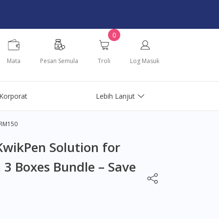
0
Mata
Pesan Semula
Troli
Log Masuk
Korporat
Lebih Lanjut
e RM150
wikPen Solution for
en 3 Boxes Bundle – Save