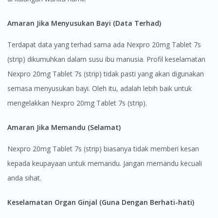
You seem to be shopping from Singapore
Amaran Jika Menyusukan Bayi (Data Terhad)
You are currently on DoctorOnCall.com.my, our Malaysian
Terdapat data yang terhad sama ada Nexpro 20mg Tablet 7s
site.
(strip) dikumuhkan dalam susu ibu manusia. Profil keselamatan
To serve you better, would you like to head over to
DoctorOnCall Singapore
?
Nexpro 20mg Tablet 7s (strip) tidak pasti yang akan digunakan
semasa menyusukan bayi. Oleh itu, adalah lebih baik untuk
Continue to DoctorOnCall Singapore
mengelakkan Nexpro 20mg Tablet 7s (strip).
No, please do not redirect me
Amaran Jika Memandu (Selamat)
Nexpro 20mg Tablet 7s (strip) biasanya tidak memberi kesan
kepada keupayaan untuk memandu. Jangan memandu kecuali
anda sihat.
Keselamatan Organ Ginjal (Guna Dengan Berhati-hati)