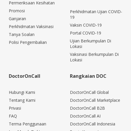
Permeriksaan Kesihatan
Promosi
Perkhidmatan Ujian COVID-
19
Ganjaran
Vaksin COVID-19
Perkhidmatan Vaksinasi
Portal COVID-19
Tanya Soalan
Ujian Berkumpulan Di
Polisi Pengembalian
Lokasi
Vaksinasi Berkumpulan Di
Lokasi
DoctorOnCall
Rangkaian DOC
Hubungi Kami
DoctorOnCall Global
Tentang Kami
DoctorOnCall Marketplace
Privasi
DoctorOnCall B2B
FAQ
DoctorOnCall AI
Terma Penggunaan
DoctorOnCall Indonesia