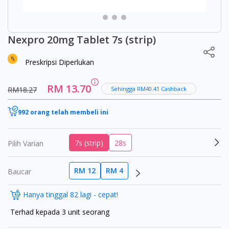
Nexpro 20mg Tablet 7s (strip)
Preskripsi Diperlukan
RM 13.70
RM18.27
Sehingga RM40.41 Cashback
992 orang telah membeli ini
7s (strip)
28s
Pilih Varian
RM 12
RM 4
Baucar
Hanya tinggal 82 lagi - cepat!
Terhad kepada 3 unit seorang