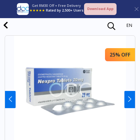
Get RM30 Off + Free Delivery
Download App
★★★★★
Rated by 2,500+ Users
EN
25% OFF