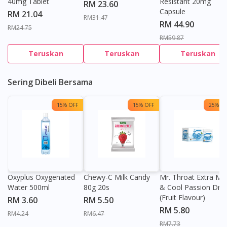
40mg Tablet
Resistant 20mg
RM 23.60
Capsule
RM 21.04
RM31.47
RM 44.90
RM24.75
RM59.87
Teruskan
Teruskan
Teruskan
Sering Dibeli Bersama
15% OFF
15% OFF
25% OF
Oxyplus Oxygenated
Chewy-C Milk Candy
Mr. Throat Extra Min
Water 500ml
80g 20s
& Cool Passion Dro
(Fruit Flavour)
RM 3.60
RM 5.50
RM 5.80
RM4.24
RM6.47
RM7.73