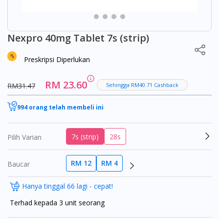
Nexpro 40mg Tablet 7s (strip)
Preskripsi Diperlukan
RM 23.60
RM31.47
Sehingga RM40.71 Cashback
994 orang telah membeli ini
7s (strip)
28s
Pilih Varian
RM 12
RM 4
Baucar
Hanya tinggal 66 lagi - cepat!
Terhad kepada 3 unit seorang