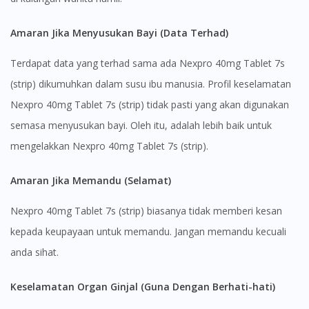
You seem to be shopping from Singapore
Amaran Jika Menyusukan Bayi (Data Terhad)
You are currently on DoctorOnCall.com.my, our Malaysian
Terdapat data yang terhad sama ada Nexpro 40mg Tablet 7s
site.
(strip) dikumuhkan dalam susu ibu manusia. Profil keselamatan
To serve you better, would you like to head over to
DoctorOnCall Singapore
?
Nexpro 40mg Tablet 7s (strip) tidak pasti yang akan digunakan
semasa menyusukan bayi. Oleh itu, adalah lebih baik untuk
Continue to DoctorOnCall Singapore
mengelakkan Nexpro 40mg Tablet 7s (strip).
No, please do not redirect me
Amaran Jika Memandu (Selamat)
Nexpro 40mg Tablet 7s (strip) biasanya tidak memberi kesan
kepada keupayaan untuk memandu. Jangan memandu kecuali
anda sihat.
Keselamatan Organ Ginjal (Guna Dengan Berhati-hati)