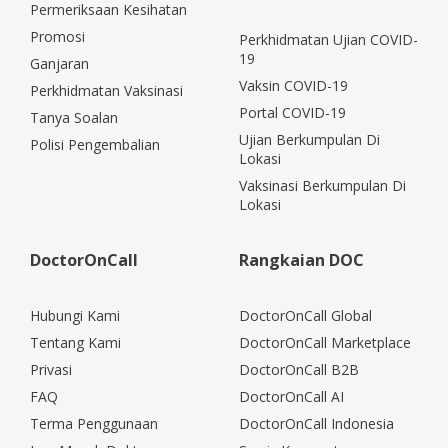
Permeriksaan Kesihatan
Promosi
Perkhidmatan Ujian COVID-
19
Ganjaran
Vaksin COVID-19
Perkhidmatan Vaksinasi
Portal COVID-19
Tanya Soalan
Ujian Berkumpulan Di
Polisi Pengembalian
Lokasi
Vaksinasi Berkumpulan Di
Lokasi
DoctorOnCall
Rangkaian DOC
Hubungi Kami
DoctorOnCall Global
Tentang Kami
DoctorOnCall Marketplace
Privasi
DoctorOnCall B2B
FAQ
DoctorOnCall AI
Terma Penggunaan
DoctorOnCall Indonesia