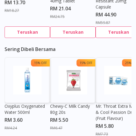
40mg Tablet
Resistant 20mg
RM 13.70
Capsule
RM 21.04
RM18.27
RM 44.90
RM24.75
RM59.87
Teruskan
Teruskan
Teruskan
Sering Dibeli Bersama
15% OFF
15% OFF
25% OF
Oxyplus Oxygenated
Chewy-C Milk Candy
Mr. Throat Extra Min
Water 500ml
80g 20s
& Cool Passion Dro
(Fruit Flavour)
RM 3.60
RM 5.50
RM 5.80
RM4.24
RM6.47
RM7.73