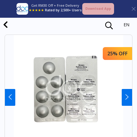
Get RM30 Off + Free Delivery
Download App
★★★★★
Rated by 2,500+ Users
EN
25% OFF