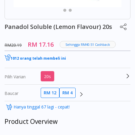
Panadol Soluble (Lemon Flavour) 20s
RM 17.16
RM20.19
Sehingga RM40.51 Cashback
1012 orang telah membeli ini
20s
Pilih Varian
RM 12
RM 4
Baucar
Hanya tinggal 67 lagi - cepat!
Product Overview