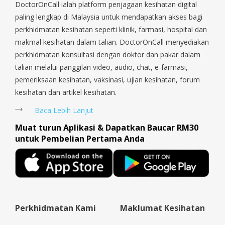
Sengkang, Serangoon, Serangoon Rd, Seletar, Tampines, Toa
DoctorOnCall ialah platform penjagaan kesihatan digital
Payoh, Tanjong Pagar, Telok Blangah, Tanglin, Thomson, Tuas,
paling lengkap di Malaysia untuk mendapatkan akses bagi
Tengah, Upper East Coast, Upper Bukit Timah, Upper Thomson,
perkhidmatan kesihatan seperti klinik, farmasi, hospital dan
Woodlands, West Coast, Yishun, Yio Chu Kang.
makmal kesihatan dalam talian. DoctorOnCall menyediakan
perkhidmatan konsultasi dengan doktor dan pakar dalam
talian melalui panggilan video, audio, chat, e-farmasi,
pemeriksaan kesihatan, vaksinasi, ujian kesihatan, forum
kesihatan dan artikel kesihatan.
Baca Lebih Lanjut
Muat turun Aplikasi & Dapatkan Baucar RM30
untuk Pembelian Pertama Anda
Perkhidmatan Kami
Maklumat Kesihatan