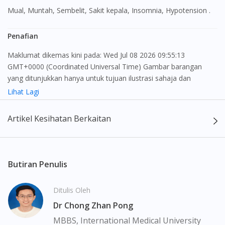
Mual, Muntah, Sembelit, Sakit kepala, Insomnia, Hypotension .
Penafian
Maklumat dikemas kini pada: Wed Jul 08 2026 09:55:13
GMT+0000 (Coordinated Universal Time) Gambar barangan
yang ditunjukkan hanya untuk tujuan ilustrasi sahaja dan
mungkin tidak seperti produk yang sebenar
Lihat Lagi
Kandungan laman web ini adalah bertujuan untuk memberi
Artikel Kesihatan Berkaitan
maklumat sahaja, bagi kegunaan para pengamal perubatan dan
Visit DoctorOnCall Singapore
bukan bertujuan sebagai rujukan kepada pengguna untuk
membuat sebarang pembelian atau menggantikan nasihat
You seem to be shopping from Singapore
seorang pengamal perubatan. Keberkesanan dan kesan
Butiran Penulis
sampingan ubat-ubatan mungkin berbeza dari seorang
pengguna dengan pengguna yang lain. Kami tidak menyarankan
You are currently on DoctorOnCall.com.my, our Malaysian
Ditulis Oleh
pengguna untuk membuat diagnosis atau rawatan sendiri.
site.
Dr Chong Zhan Pong
Pesakit haruslah sentiasa mendapatkan nasihat daripada doktor
To serve you better, would you like to head over to
atau ahli farmasi bertauliah sebelum mengambil atau
MBBS, International Medical University
DoctorOnCall Singapore
?