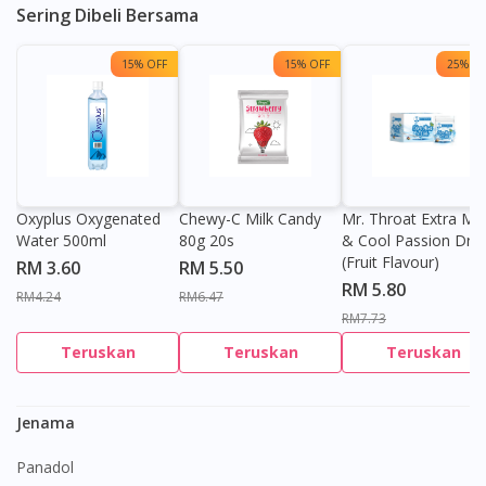
Sering Dibeli Bersama
15% OFF
15% OFF
25% OF
Oxyplus Oxygenated
Chewy-C Milk Candy
Mr. Throat Extra Min
Water 500ml
80g 20s
& Cool Passion Dro
(Fruit Flavour)
RM 3.60
RM 5.50
RM 5.80
RM4.24
RM6.47
RM7.73
Teruskan
Teruskan
Teruskan
Jenama
Panadol