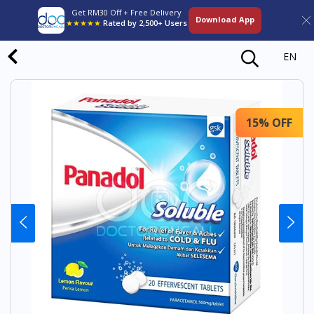
Get RM30 Off + Free Delivery
Download App
★★★★★
Rated by 2,500+ Users
EN
15% OFF