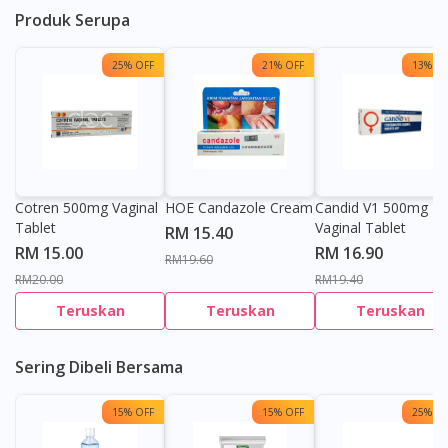
Produk Serupa
25% OFF
21% OFF
13% OF
Cotren 500mg Vaginal
HOE Candazole Cream
Candid V1 500mg
Tablet
Vaginal Tablet
RM 15.40
RM 15.00
RM 16.90
RM19.60
RM20.00
RM19.40
Teruskan
Teruskan
Teruskan
Sering Dibeli Bersama
15% OFF
15% OFF
25% OF