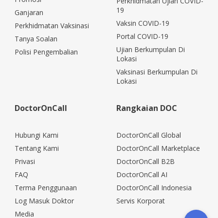
Perkhidmatan Ujian COVID-
19
Ganjaran
Vaksin COVID-19
Perkhidmatan Vaksinasi
Portal COVID-19
Tanya Soalan
Ujian Berkumpulan Di
Polisi Pengembalian
Lokasi
Vaksinasi Berkumpulan Di
Lokasi
DoctorOnCall
Rangkaian DOC
Hubungi Kami
DoctorOnCall Global
Tentang Kami
DoctorOnCall Marketplace
Privasi
DoctorOnCall B2B
FAQ
DoctorOnCall AI
Terma Penggunaan
DoctorOnCall Indonesia
Log Masuk Doktor
Servis Korporat
Media