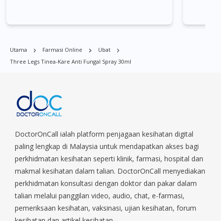
banyak tempat di Singapura. Ang Mo Kio, Alexandra, Admiralty,
from 
Bedok, Bishan, Bukit Batok, Bukit Merah, Bukit Panjang, Bukit
Timah, Boat Quay, Buona Vista, Beach Road, Bugis, Balestier,
Boon Lay, Central Area, Choa Chu Kang, Clementi, Chinatown,
Utama
Farmasi Online
Ubat
Commonwealt, City Hall, Clarke Quay, Changi Airport, Changi
Three Legs Tinea-Kare Anti Fungal Spray 30ml
Village, Clementi Park, Dairy Farm, Eunos, East Coast, Farrer
Park, Geylang, Hougang, Harbourfront, Holland, Jurong, Jurong
East, Jurong West, Kallang/ Whampoa, Lim Chu Kang, Marine
Parade, Marina, Macpherson, Mandai, Newton, Novena,
Orchard, Pasir Ris, Punggol, Potong Pasir, Paya Lebar,
Queenstown, Raffles Place, Rochor, River Valley, Sembawang,
Sengkang, Serangoon, Serangoon Rd, Seletar, Tampines, Toa
DoctorOnCall ialah platform penjagaan kesihatan digital
Payoh, Tanjong Pagar, Telok Blangah, Tanglin, Thomson, Tuas,
paling lengkap di Malaysia untuk mendapatkan akses bagi
Tengah, Upper East Coast, Upper Bukit Timah, Upper Thomson,
perkhidmatan kesihatan seperti klinik, farmasi, hospital dan
Woodlands, West Coast, Yishun, Yio Chu Kang.
makmal kesihatan dalam talian. DoctorOnCall menyediakan
perkhidmatan konsultasi dengan doktor dan pakar dalam
talian melalui panggilan video, audio, chat, e-farmasi,
pemeriksaan kesihatan, vaksinasi, ujian kesihatan, forum
kesihatan dan artikel kesihatan.