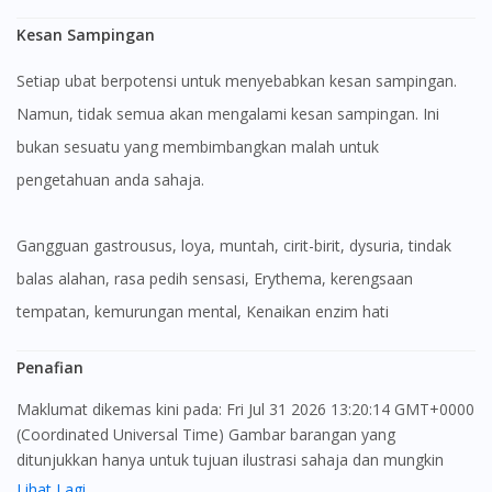
Kesan Sampingan
Setiap ubat berpotensi untuk menyebabkan kesan sampingan.
Namun, tidak semua akan mengalami kesan sampingan. Ini
bukan sesuatu yang membimbangkan malah untuk
pengetahuan anda sahaja.
gangguan gastrousus, loya, muntah, cirit-birit, dysuria, tindak
balas alahan, rasa pedih sensasi, Erythema, kerengsaan
tempatan, kemurungan mental, Kenaikan enzim hati
Penafian
Maklumat dikemas kini pada: Fri Jul 31 2026 13:20:14 GMT+0000
Visit DoctorOnCall Singapore
(Coordinated Universal Time) Gambar barangan yang
ditunjukkan hanya untuk tujuan ilustrasi sahaja dan mungkin
tidak seperti produk yang sebenar
You seem to be shopping from Singapore
Lihat Lagi