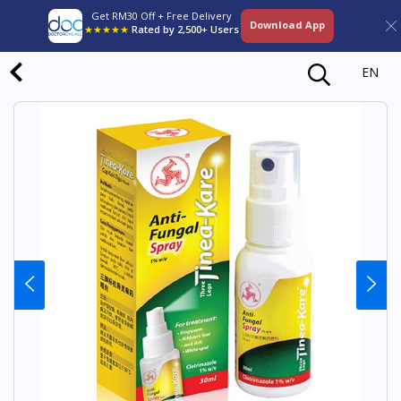
Get RM30 Off + Free Delivery
Download App
★★★★★
Rated by 2,500+ Users
EN