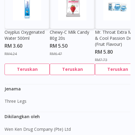
Oxyplus Oxygenated
Chewy-C Milk Candy
Mr. Throat Extra Min
Water 500ml
80g 20s
& Cool Passion Dro
(Fruit Flavour)
RM 3.60
RM 5.50
RM 5.80
RM4.24
RM6.47
RM7.73
Teruskan
Teruskan
Teruskan
Jenama
Three Legs
Dikilangkan oleh
Wen Ken Drug Company (Pte) Ltd