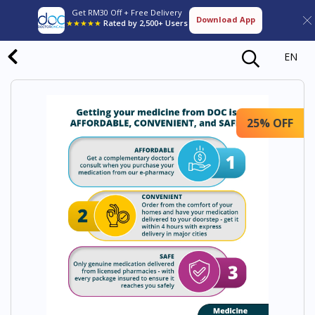
Get RM30 Off + Free Delivery
Download App
★★★★★
Rated by 2,500+ Users
EN
25% OFF