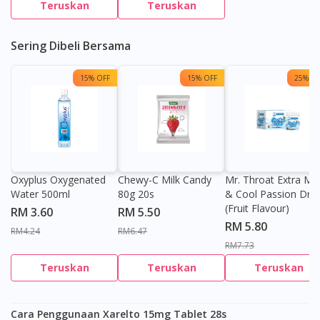
Teruskan
Teruskan
Sering Dibeli Bersama
15% OFF
15% OFF
25% OF
Oxyplus Oxygenated
Chewy-C Milk Candy
Mr. Throat Extra Min
Water 500ml
80g 20s
& Cool Passion Dro
(Fruit Flavour)
RM 3.60
RM 5.50
RM 5.80
RM4.24
RM6.47
RM7.73
Teruskan
Teruskan
Teruskan
Cara Penggunaan Xarelto 15mg Tablet 28s