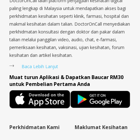
Sengkang, Serangoon, Serangoon Rd, Seletar, Tampines, Toa
DoctorOnCall ialah platform penjagaan kesihatan digital
Payoh, Tanjong Pagar, Telok Blangah, Tanglin, Thomson, Tuas,
paling lengkap di Malaysia untuk mendapatkan akses bagi
Tengah, Upper East Coast, Upper Bukit Timah, Upper Thomson,
perkhidmatan kesihatan seperti klinik, farmasi, hospital dan
Woodlands, West Coast, Yishun, Yio Chu Kang.
makmal kesihatan dalam talian. DoctorOnCall menyediakan
perkhidmatan konsultasi dengan doktor dan pakar dalam
talian melalui panggilan video, audio, chat, e-farmasi,
pemeriksaan kesihatan, vaksinasi, ujian kesihatan, forum
kesihatan dan artikel kesihatan.
Baca Lebih Lanjut
Muat turun Aplikasi & Dapatkan Baucar RM30
untuk Pembelian Pertama Anda
Perkhidmatan Kami
Maklumat Kesihatan