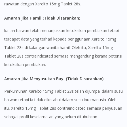
rawatan dengan Xarelto 15mg Tablet 28s.
Amaran Jika Hamil (Tidak Disarankan)
kajian haiwan telah menunjukkan ketoksikan pembiakan tetapi
terdapat data yang terhad kepada penggunaan Xarelto 15mg
Tablet 28s di kalangan wanita hamil. Oleh itu, Xarelto 15mg
Tablet 28s contraindicated semasa mengandung kerana potensi
ketoksikan pembiakan.
Visit DoctorOnCall Singapore
Amaran Jika Menyusukan Bayi (Tidak Disarankan)
You seem to be shopping from Singapore
Perkumuhan Xarelto 15mg Tablet 28s telah dijumpai dalam susu
haiwan tetapi ia tidak diketahui dalam susu ibu manusia. Oleh
You are currently on DoctorOnCall.com.my, our Malaysian
itu, Xarelto 15mg Tablet 28s contraindicated semasa penyusuan
site.
sebagai profil keselamatan yang belum ditubuhkan.
To serve you better, would you like to head over to
DoctorOnCall Singapore
?