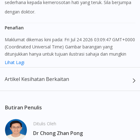
sederhana kepada kemerosotan hati yang teruk. Sila berjumpa
dengan doktor.
Penafian
Maklumat dikemas kini pada: Fri Jul 24 2026 03:09:47 GMT+0000
(Coordinated Universal Time) Gambar barangan yang
ditunjukkan hanya untuk tujuan ilustrasi sahaja dan mungkin
tidak seperti produk yang sebenar
Lihat Lagi
Kandungan laman web ini adalah bertujuan untuk memberi
Artikel Kesihatan Berkaitan
maklumat sahaja, bagi kegunaan para pengamal perubatan dan
bukan bertujuan sebagai rujukan kepada pengguna untuk
membuat sebarang pembelian atau menggantikan nasihat
seorang pengamal perubatan. Keberkesanan dan kesan
Butiran Penulis
sampingan ubat-ubatan mungkin berbeza dari seorang
pengguna dengan pengguna yang lain. Kami tidak menyarankan
Ditulis Oleh
pengguna untuk membuat diagnosis atau rawatan sendiri.
Dr Chong Zhan Pong
Pesakit haruslah sentiasa mendapatkan nasihat daripada doktor