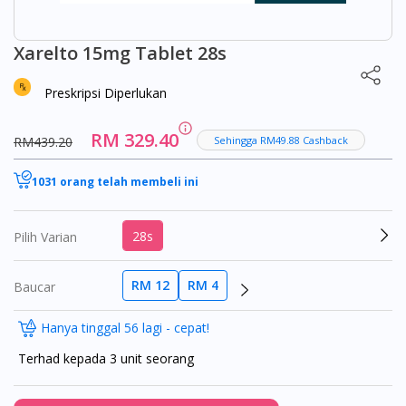
Xarelto 15mg Tablet 28s
Preskripsi Diperlukan
RM 329.40
RM439.20
Sehingga RM49.88 Cashback
1031 orang telah membeli ini
28s
Pilih Varian
RM 12
RM 4
Baucar
Hanya tinggal 56 lagi - cepat!
Terhad kepada 3 unit seorang